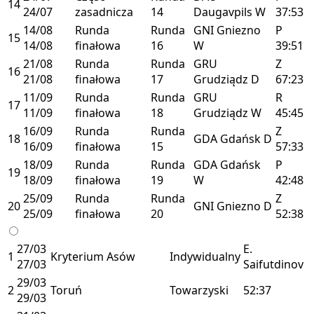
14
24/07
zasadnicza
14
Daugavpils
W
37:53
14/08
Runda
Runda
GNI
Gniezno
P
15
14/08
finałowa
16
W
39:51
21/08
Runda
Runda
GRU
Z
16
21/08
finałowa
17
Grudziądz
D
67:23
11/09
Runda
Runda
GRU
R
17
11/09
finałowa
18
Grudziądz
W
45:45
16/09
Runda
Runda
Z
18
GDA
Gdańsk
D
16/09
finałowa
15
57:33
18/09
Runda
Runda
GDA
Gdańsk
P
19
18/09
finałowa
19
W
42:48
25/09
Runda
Runda
Z
20
GNI
Gniezno
D
25/09
finałowa
20
52:38
27/03
E.
1
Kryterium Asów
Indywidualny
27/03
Saifutdinov
29/03
2
Toruń
Towarzyski
52:37
29/03