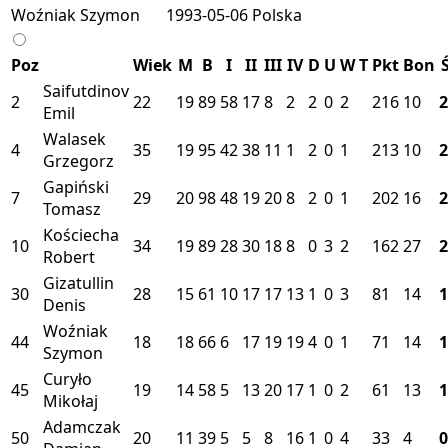
Woźniak Szymon
1993-05-06
Polska
Poz
Wiek
M
B
I
II
III
IV
D
U
W
T
Pkt
Bon
Saifutdinov
2
22
19
89
58
17
8
2
2
0
2
216
10
2
Emil
Walasek
4
35
19
95
42
38
11
1
2
0
1
213
10
2
Grzegorz
Gapiński
7
29
20
98
48
19
20
8
2
0
1
202
16
2
Tomasz
Kościecha
10
34
19
89
28
30
18
8
0
3
2
162
27
2
Robert
Gizatullin
30
28
15
61
10
17
17
13
1
0
3
81
14
1
Denis
Woźniak
44
18
18
66
6
17
19
19
4
0
1
71
14
1
Szymon
Curyło
45
19
14
58
5
13
20
17
1
0
2
61
13
1
Mikołaj
Adamczak
50
20
11
39
5
5
8
16
1
0
4
33
4
0