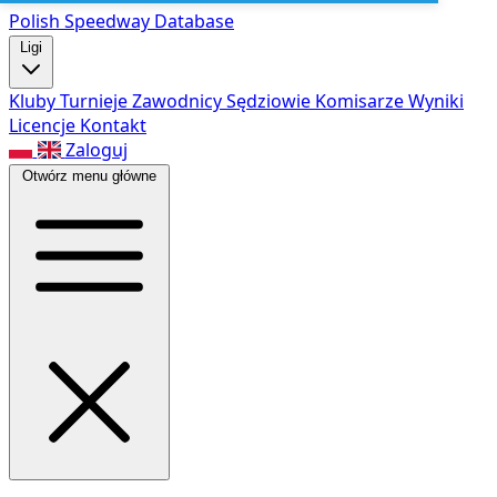
Polish Speed
way Database
Ligi
Kluby
Turnieje
Zawodnicy
Sędziowie
Komisarze
Wyniki
Licencje
Kontakt
Zaloguj
Otwórz menu główne