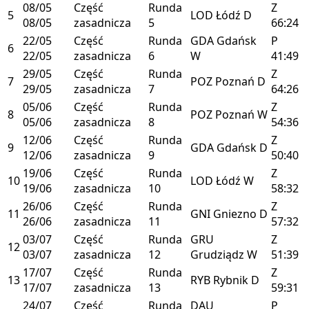
08/05
Część
Runda
Z
5
LOD
Łódź
D
08/05
zasadnicza
5
66:24
22/05
Część
Runda
GDA
Gdańsk
P
6
22/05
zasadnicza
6
W
41:49
29/05
Część
Runda
Z
7
POZ
Poznań
D
29/05
zasadnicza
7
64:26
05/06
Część
Runda
Z
8
POZ
Poznań
W
05/06
zasadnicza
8
54:36
12/06
Część
Runda
Z
9
GDA
Gdańsk
D
12/06
zasadnicza
9
50:40
19/06
Część
Runda
Z
10
LOD
Łódź
W
19/06
zasadnicza
10
58:32
26/06
Część
Runda
Z
11
GNI
Gniezno
D
26/06
zasadnicza
11
57:32
03/07
Część
Runda
GRU
Z
12
03/07
zasadnicza
12
Grudziądz
W
51:39
17/07
Część
Runda
Z
13
RYB
Rybnik
D
17/07
zasadnicza
13
59:31
24/07
Część
Runda
DAU
P