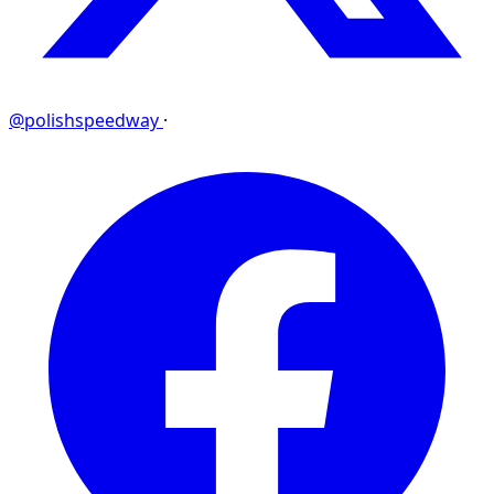
@polishspeedway
·