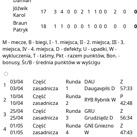
Damian
Jóźwik
17
3
4
0
0
2
1
1
0
0
2
0
0
Karol
Braun
18
1
1
0
0
0
1
0
0
0
0
0
0
Patryk
M - mecze, B - biegi, I - 1. miejsca, II - 2. miejsca, III - 3.
miejsca, IV - 4. miejsca, D - defekty, U - upadki, W -
wykluczenia, T - taśmy, Pkt - razem punktów, Bon. -
bonusy, Śr./B - średnia punktów w wyścigu
03/04
Część
Runda
DAU
Z
1
03/04
zasadnicza
1
Daugavpils
D
57:33
10/04
Część
Runda
P
2
RYB
Rybnik
W
10/04
zasadnicza
2
42:48
25/04
Część
Runda
GRU
Z
3
25/04
zasadnicza
3
Grudziądz
D
56:34
01/05
Część
Runda
GNI
Gniezno
Z
4
01/05
zasadnicza
4
W
47:43