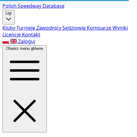
Polish Speed
way Database
Ligi
Kluby
Turnieje
Zawodnicy
Sędziowie
Komisarze
Wyniki
Licencje
Kontakt
Zaloguj
Otwórz menu główne