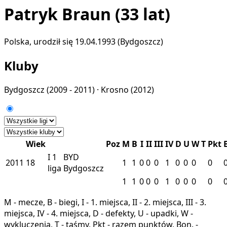
Patryk Braun
(33 lat)
Polska, urodził się 19.04.1993 (Bydgoszcz)
Kluby
Bydgoszcz
(2009 - 2011) ·
Krosno
(2012)
Wiek
Poz
M
B
I
II
III
IV
D
U
W
T
Pkt
I
1
BYD
2011
18
1
1
0
0
0
1
0
0
0
0
liga
Bydgoszcz
1
1
0
0
0
1
0
0
0
0
M - mecze, B - biegi, I - 1. miejsca, II - 2. miejsca, III - 3.
miejsca, IV - 4. miejsca, D - defekty, U - upadki, W -
wykluczenia, T - taśmy, Pkt - razem punktów, Bon. -