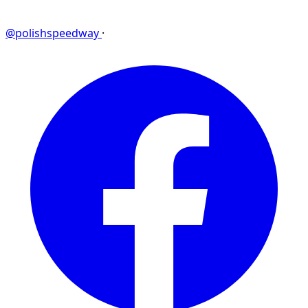
@polishspeedway
·