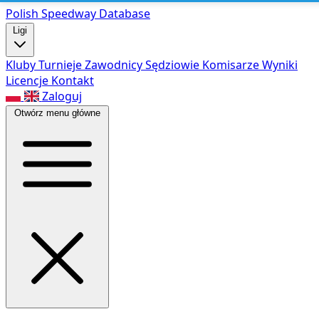
Polish Speed
way Database
Ligi
Kluby
Turnieje
Zawodnicy
Sędziowie
Komisarze
Wyniki
Licencje
Kontakt
Zaloguj
Otwórz menu główne