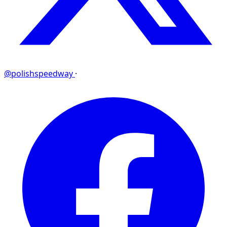
@polishspeedway
·