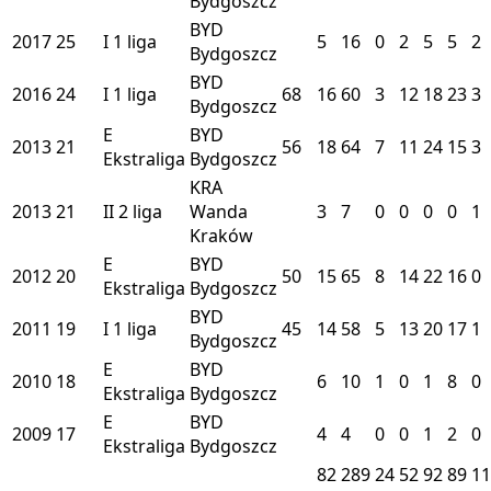
Bydgoszcz
BYD
2017
25
I
1 liga
5
16
0
2
5
5
2
Bydgoszcz
BYD
2016
24
I
1 liga
68
16
60
3
12
18
23
3
Bydgoszcz
E
BYD
2013
21
56
18
64
7
11
24
15
3
Ekstraliga
Bydgoszcz
KRA
2013
21
II
2 liga
Wanda
3
7
0
0
0
0
1
Kraków
E
BYD
2012
20
50
15
65
8
14
22
16
0
Ekstraliga
Bydgoszcz
BYD
2011
19
I
1 liga
45
14
58
5
13
20
17
1
Bydgoszcz
E
BYD
2010
18
6
10
1
0
1
8
0
Ekstraliga
Bydgoszcz
E
BYD
2009
17
4
4
0
0
1
2
0
Ekstraliga
Bydgoszcz
82
289
24
52
92
89
11