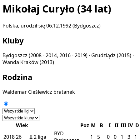
Mikołaj Curyło
(34 lat)
Polska, urodził się 06.12.1992 (Bydgoszcz)
Kluby
Bydgoszcz
(2008 - 2014, 2016 - 2019) ·
Grudziądz
(2015) ·
Wanda Kraków
(2013)
Rodzina
Waldemar Cieślewicz
bratanek
Wiek
Poz
M
B
I
II
III
IV
D
BYD
2018
26
II
2 liga
1
5
0
0
1
3
1