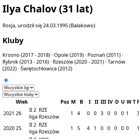
Ilya Chalov
(31 lat)
Rosja, urodził się 24.03.1995 (Bałakowo)
Kluby
Krosno
(2017 - 2018) ·
Opole
(2019) ·
Poznań
(2011) ·
Rybnik
(2013 - 2016) ·
Rzeszów
(2020 - 2021) ·
Tarnów
(2022) ·
Świętochłowice
(2012)
Wiek
Poz
M
B
I
II
III
IV
D
U
W
T
II
2
RZE
2021
26
1
4
0
0
3
0
0
0
1
liga
Rzeszów
II
2
RZE
2020
25
1
5
4
1
0
0
0
0
0
liga
Rzeszów