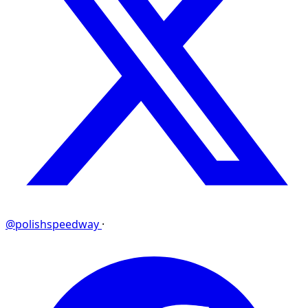
@polishspeedway
·