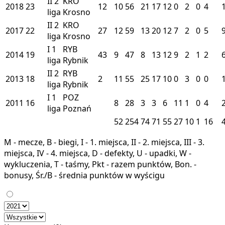
II
2
KRO
2018
23
12
10
56
21
17
12
0
2
0
4
liga
Krosno
II
2
KRO
2017
22
27
12
59
13
20
12
7
2
0
5
liga
Krosno
I
1
RYB
2014
19
43
9
47
8
13
12
9
2
1
2
liga
Rybnik
II
2
RYB
2013
18
2
11
55
25
17
10
0
3
0
0
liga
Rybnik
I
1
POZ
2011
16
8
28
3
3
6
11
1
0
4
liga
Poznań
52
254
74
71
55
27
10
1
16
M - mecze, B - biegi, I - 1. miejsca, II - 2. miejsca, III - 3.
miejsca, IV - 4. miejsca, D - defekty, U - upadki, W -
wykluczenia, T - taśmy, Pkt - razem punktów, Bon. -
bonusy, Śr./B - średnia punktów w wyścigu