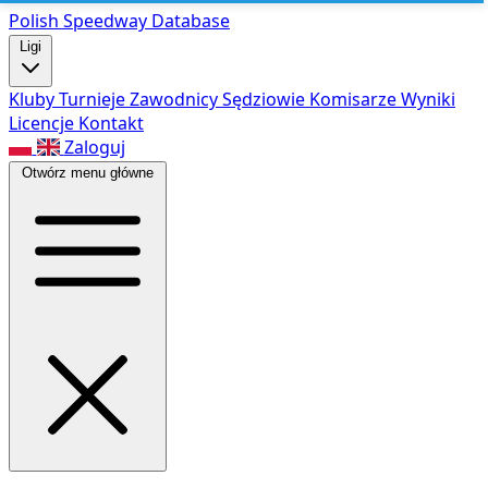
Polish Speed
way Database
Ligi
Kluby
Turnieje
Zawodnicy
Sędziowie
Komisarze
Wyniki
Licencje
Kontakt
Zaloguj
Otwórz menu główne