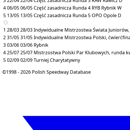
3
22/04
22/04
Część zasadnicza
Runda 3
RAW
Rawicz
D
4
06/05
06/05
Część zasadnicza
Runda 4
RYB
Rybnik
W
5
13/05
13/05
Część zasadnicza
Runda 5
OPO
Opole
D
1
28/03
28/03
Indywidualne Mistrzostwa Świata Juniorów, 
2
31/05
31/05
Indywidualne Mistrzostwa Polski, ćwierćfina
3
03/06
03/06
Rybnik
4
25/07
25/07
Mistrzostwa Polski Par Klubowych, runda kw
5
02/09
02/09
Turniej Charytatywny
©1998 - 2026 Polish Speedway Database