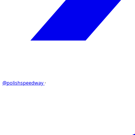
@polishspeedway
·