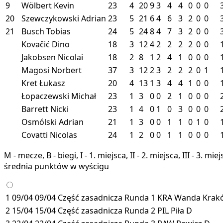
9
Wölbert Kevin
23
4
20
9
3
4
4
0
0
0
20
Szewczykowski Adrian
23
5
21
6
4
6
3
2
0
0
21
Busch Tobias
24
5
24
8
4
7
3
2
0
0
Kovačić Dino
18
3
12
4
2
2
2
2
0
0
Jakobsen Nicolai
18
2
8
1
2
4
1
0
0
0
Magosi Norbert
37
3
12
2
3
2
2
2
0
1
Kret Łukasz
20
4
13
1
3
4
4
1
0
0
Łopaczewski Michał
23
1
3
0
0
2
1
0
0
0
Barrett Nicki
23
1
4
0
1
0
3
0
0
0
Osmólski Adrian
21
1
3
0
0
1
1
0
1
0
Covatti Nicolas
24
1
2
0
0
1
1
0
0
0
M - mecze, B - biegi, I - 1. miejsca, II - 2. miejsca, III - 3. 
średnia punktów w wyścigu
1
09/04
09/04
Część zasadnicza
Runda 1
KRA
Wanda Kra
2
15/04
15/04
Część zasadnicza
Runda 2
PIL
Piła
D