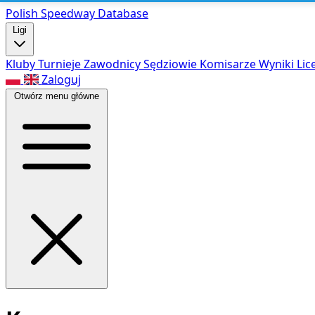
Polish Speed
way Database
Ligi
Kluby
Turnieje
Zawodnicy
Sędziowie
Komisarze
Wyniki
Lic
Zaloguj
Otwórz menu główne