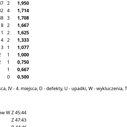
37
2
1,950
32
4
1,714
38
3
1,708
18
2
1,667
11
2
1,625
14
2
1,333
13
1
1,077
2
1
1,000
2
1
0,750
1
1
0,667
1
0
0,500
miejsca, IV - 4. miejsca, D - defekty, U - upadki, W - wykluczeni
ków
W
Z
45:44
Z
47:43