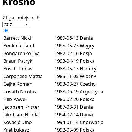
Krosno
2 liga
, miejsce:
6
Barrett Nicki
1989-06-13
Dania
Benkő Roland
1995-05-23
Węgry
Bondarenko Ilya
1982-02-16
Rosja
Braun Patryk
1993-04-19
Polska
Busch Tobias
1988-05-13
Niemcy
Carpanese Mattia
1985-11-05
Włochy
Cejka Roman
1993-08-27
Czechy
Covatti Nicolas
1988-06-19
Argentyna
Hlib Paweł
1986-02-20
Polska
Jacobsen Krister
1987-03-31
Dania
Jakobsen Nicolai
1994-02-14
Dania
Kovačić Dino
1994-01-14
Chorwacja
Kret Łukasz
1992-05-09
Polska