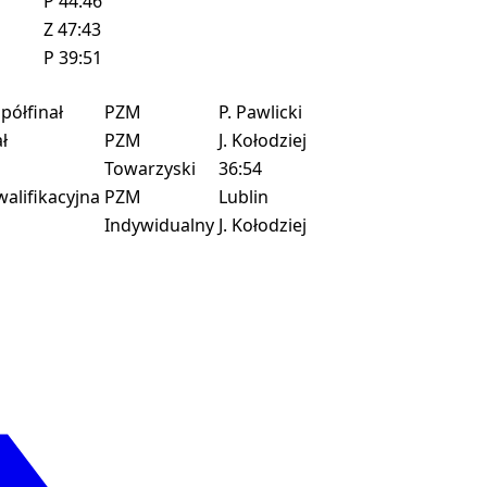
P
44:46
Z
47:43
P
39:51
półfinał
PZM
P. Pawlicki
ł
PZM
J. Kołodziej
Towarzyski
36:54
alifikacyjna
PZM
Lublin
Indywidualny
J. Kołodziej