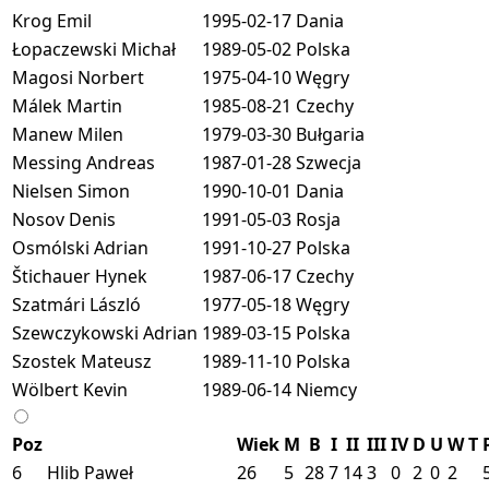
Krog Emil
1995-02-17
Dania
Łopaczewski Michał
1989-05-02
Polska
Magosi Norbert
1975-04-10
Węgry
Málek Martin
1985-08-21
Czechy
Manew Milen
1979-03-30
Bułgaria
Messing Andreas
1987-01-28
Szwecja
Nielsen Simon
1990-10-01
Dania
Nosov Denis
1991-05-03
Rosja
Osmólski Adrian
1991-10-27
Polska
Štichauer Hynek
1987-06-17
Czechy
Szatmári László
1977-05-18
Węgry
Szewczykowski Adrian
1989-03-15
Polska
Szostek Mateusz
1989-11-10
Polska
Wölbert Kevin
1989-06-14
Niemcy
Poz
Wiek
M
B
I
II
III
IV
D
U
W
T
6
Hlib Paweł
26
5
28
7
14
3
0
2
0
2