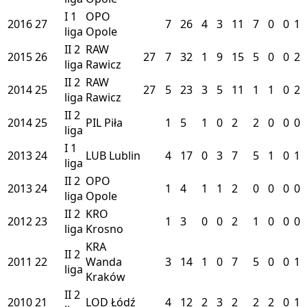
I
1
OPO
2016
27
7
26
4
3
11
7
0
0
1
liga
Opole
II
2
RAW
2015
26
27
7
32
1
9
15
5
0
0
2
liga
Rawicz
II
2
RAW
2014
25
27
5
23
3
5
11
1
1
0
2
liga
Rawicz
II
2
2014
25
PIL
Piła
1
5
1
0
2
2
0
0
0
liga
I
1
2013
24
LUB
Lublin
4
17
0
3
7
5
1
0
1
liga
II
2
OPO
2013
24
1
4
1
1
2
0
0
0
0
liga
Opole
II
2
KRO
2012
23
1
3
0
0
2
1
0
0
0
liga
Krosno
KRA
II
2
2011
22
Wanda
3
14
1
0
7
5
0
0
1
liga
Kraków
II
2
2010
21
LOD
Łódź
4
12
2
3
2
2
2
0
1