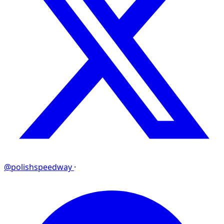
@polishspeedway
·