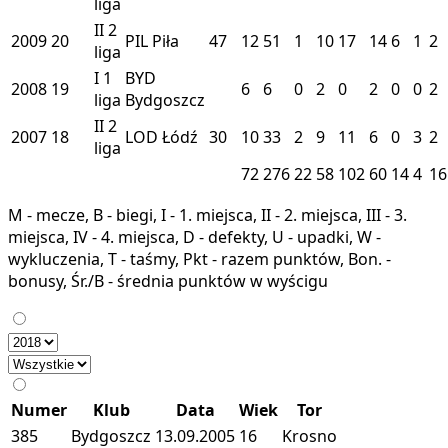
liga
II
2
2009
20
PIL
Piła
47
12
51
1
10
17
14
6
1
2
liga
I
1
BYD
2008
19
6
6
0
2
0
2
0
0
2
liga
Bydgoszcz
II
2
2007
18
LOD
Łódź
30
10
33
2
9
11
6
0
3
2
liga
72
276
22
58
102
60
14
4
16
M - mecze, B - biegi, I - 1. miejsca, II - 2. miejsca, III - 3.
miejsca, IV - 4. miejsca, D - defekty, U - upadki, W -
wykluczenia, T - taśmy, Pkt - razem punktów, Bon. -
bonusy, Śr./B - średnia punktów w wyścigu
Numer
Klub
Data
Wiek
Tor
385
Bydgoszcz
13.09.2005
16
Krosno