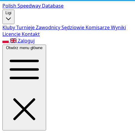
Polish Speed
way Database
Ligi
Kluby
Turnieje
Zawodnicy
Sędziowie
Komisarze
Wyniki
Licencje
Kontakt
Zaloguj
Otwórz menu główne