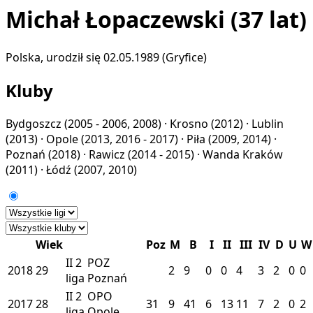
Michał Łopaczewski
(37 lat)
Polska, urodził się 02.05.1989 (Gryfice)
Kluby
Bydgoszcz
(2005 - 2006, 2008) ·
Krosno
(2012) ·
Lublin
(2013) ·
Opole
(2013, 2016 - 2017) ·
Piła
(2009, 2014) ·
Poznań
(2018) ·
Rawicz
(2014 - 2015) ·
Wanda Kraków
(2011) ·
Łódź
(2007, 2010)
Wiek
Poz
M
B
I
II
III
IV
D
U
W
II
2
POZ
2018
29
2
9
0
0
4
3
2
0
0
liga
Poznań
II
2
OPO
2017
28
31
9
41
6
13
11
7
2
0
2
liga
Opole