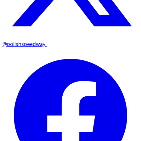
@polishspeedway
·