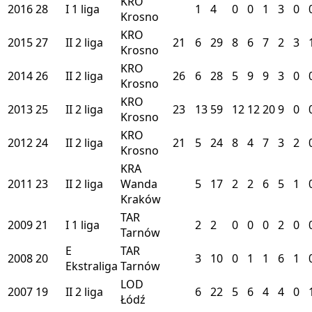
KRO
2016
28
I
1 liga
1
4
0
0
1
3
0
Krosno
KRO
2015
27
II
2 liga
21
6
29
8
6
7
2
3
Krosno
KRO
2014
26
II
2 liga
26
6
28
5
9
9
3
0
Krosno
KRO
2013
25
II
2 liga
23
13
59
12
12
20
9
0
Krosno
KRO
2012
24
II
2 liga
21
5
24
8
4
7
3
2
Krosno
KRA
2011
23
II
2 liga
Wanda
5
17
2
2
6
5
1
Kraków
TAR
2009
21
I
1 liga
2
2
0
0
0
2
0
Tarnów
E
TAR
2008
20
3
10
0
1
1
6
1
Ekstraliga
Tarnów
LOD
2007
19
II
2 liga
6
22
5
6
4
4
0
Łódź