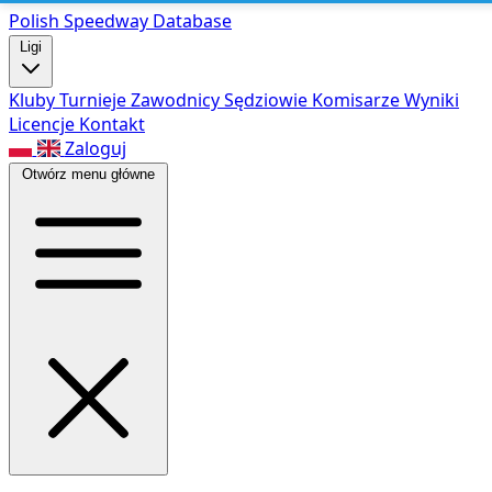
Polish Speed
way Database
Ligi
Kluby
Turnieje
Zawodnicy
Sędziowie
Komisarze
Wyniki
Licencje
Kontakt
Zaloguj
Otwórz menu główne