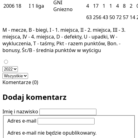
GNI
2006
18
I
1 liga
4
17
1
1
4
8
2
Gniezno
63
256
43
50
72
57
14
M - mecze, B - biegi, I - 1. miejsca, II - 2. miejsca, III - 3.
miejsca, IV - 4. miejsca, D - defekty, U - upadki, W -
wykluczenia, T - taśmy, Pkt - razem punktów, Bon. -
bonusy, Śr./B - średnia punktów w wyścigu
Komentarze (0)
Dodaj komentarz
Imię i nazwisko
Adres e-mail
Adres e-mail nie będzie opublikowany.