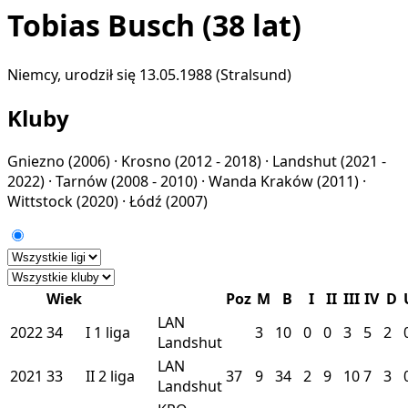
Tobias Busch
(38 lat)
Niemcy, urodził się 13.05.1988 (Stralsund)
Kluby
Gniezno
(2006) ·
Krosno
(2012 - 2018) ·
Landshut
(2021 -
2022) ·
Tarnów
(2008 - 2010) ·
Wanda Kraków
(2011) ·
Wittstock
(2020) ·
Łódź
(2007)
Wiek
Poz
M
B
I
II
III
IV
D
LAN
2022
34
I
1 liga
3
10
0
0
3
5
2
Landshut
LAN
2021
33
II
2 liga
37
9
34
2
9
10
7
3
Landshut