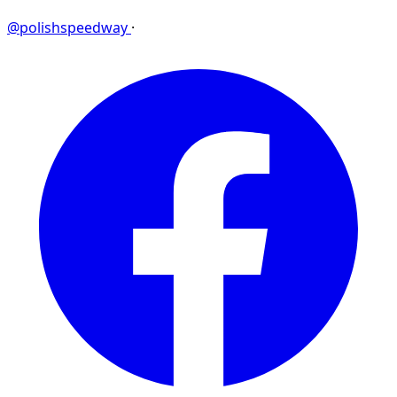
@polishspeedway
·