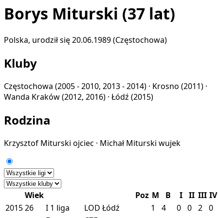
Borys Miturski
(37 lat)
Polska, urodził się 20.06.1989 (Częstochowa)
Kluby
Częstochowa
(2005 - 2010, 2013 - 2014) ·
Krosno
(2011) ·
Wanda Kraków
(2012, 2016) ·
Łódź
(2015)
Rodzina
Krzysztof Miturski
ojciec
·
Michał Miturski
wujek
Wiek
Poz
M
B
I
II
III
IV
2015
26
I
1 liga
LOD
Łódź
1
4
0
0
2
0