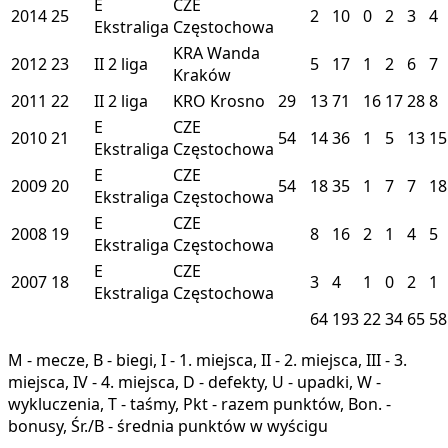
E
CZE
2014
25
2
10
0
2
3
4
Ekstraliga
Częstochowa
KRA
Wanda
2012
23
II
2 liga
5
17
1
2
6
7
Kraków
2011
22
II
2 liga
KRO
Krosno
29
13
71
16
17
28
8
E
CZE
2010
21
54
14
36
1
5
13
15
Ekstraliga
Częstochowa
E
CZE
2009
20
54
18
35
1
7
7
18
Ekstraliga
Częstochowa
E
CZE
2008
19
8
16
2
1
4
5
Ekstraliga
Częstochowa
E
CZE
2007
18
3
4
1
0
2
1
Ekstraliga
Częstochowa
64
193
22
34
65
58
M - mecze, B - biegi, I - 1. miejsca, II - 2. miejsca, III - 3.
miejsca, IV - 4. miejsca, D - defekty, U - upadki, W -
wykluczenia, T - taśmy, Pkt - razem punktów, Bon. -
bonusy, Śr./B - średnia punktów w wyścigu