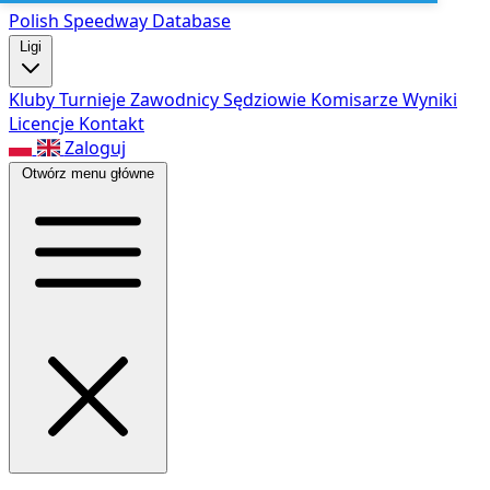
Polish Speed
way Database
Ligi
Kluby
Turnieje
Zawodnicy
Sędziowie
Komisarze
Wyniki
Licencje
Kontakt
Zaloguj
Otwórz menu główne