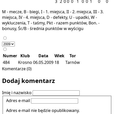
3
2
0
0
0
1
0
0
1
0
0
M - mecze, B - biegi, I - 1. miejsca, II - 2. miejsca, III - 3.
miejsca, IV - 4. miejsca, D - defekty, U - upadki, W -
wykluczenia, T - taśmy, Pkt - razem punktów, Bon. -
bonusy, Śr./B - średnia punktów w wyścigu
Numer
Klub
Data
Wiek
Tor
484
Krosno
06.05.2009
18
Tarnów
Komentarze (0)
Dodaj komentarz
Imię i nazwisko
Adres e-mail
Adres e-mail nie będzie opublikowany.