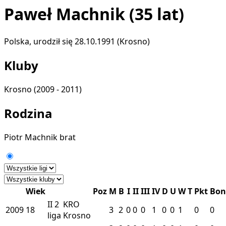
Paweł Machnik
(35 lat)
Polska, urodził się 28.10.1991 (Krosno)
Kluby
Krosno
(2009 - 2011)
Rodzina
Piotr Machnik
brat
Wiek
Poz
M
B
I
II
III
IV
D
U
W
T
Pkt
Bon
II
2
KRO
2009
18
3
2
0
0
0
1
0
0
1
0
0
liga
Krosno