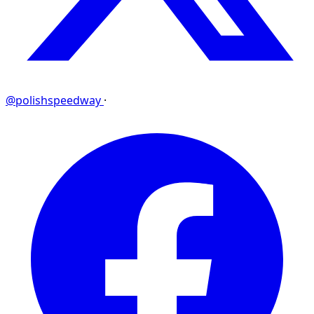
@polishspeedway
·