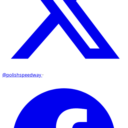
@polishspeedway
·