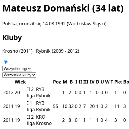
Mateusz Domański
(34 lat)
Polska, urodził się 14.08.1992 (Wodzisław Śląski)
Kluby
Krosno
(2011) ·
Rybnik
(2009 - 2012)
Wiek
Poz
M
B
I
II
III
IV
D
U
W
T
Pkt
B
II
2
RYB
2012
20
1
2
0
0
1
1
0
0
0
1
0
liga
Rybnik
I
1
RYB
2011
19
55
10
32
0
2
7
20
1
0
2
11
3
liga
Rybnik
II
2
KRO
2011
19
2
8
0
1
1
1
1
0
4
3
0
liga
Krosno