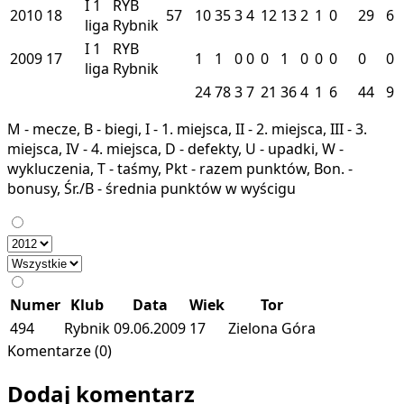
I
1
RYB
2010
18
57
10
35
3
4
12
13
2
1
0
29
6
liga
Rybnik
I
1
RYB
2009
17
1
1
0
0
0
1
0
0
0
0
0
liga
Rybnik
24
78
3
7
21
36
4
1
6
44
9
M - mecze, B - biegi, I - 1. miejsca, II - 2. miejsca, III - 3.
miejsca, IV - 4. miejsca, D - defekty, U - upadki, W -
wykluczenia, T - taśmy, Pkt - razem punktów, Bon. -
bonusy, Śr./B - średnia punktów w wyścigu
Numer
Klub
Data
Wiek
Tor
494
Rybnik
09.06.2009
17
Zielona Góra
Komentarze (0)
Dodaj komentarz