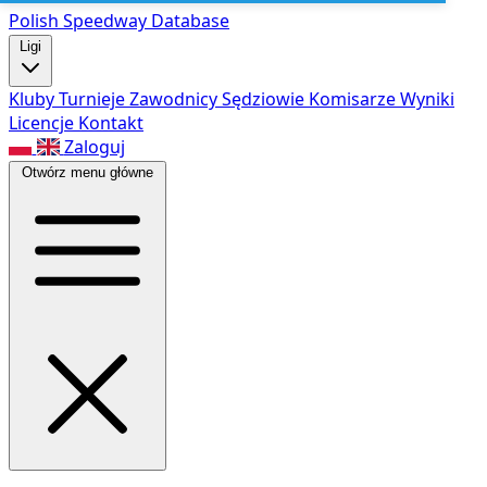
Polish Speed
way Database
Ligi
Kluby
Turnieje
Zawodnicy
Sędziowie
Komisarze
Wyniki
Licencje
Kontakt
Zaloguj
Otwórz menu główne