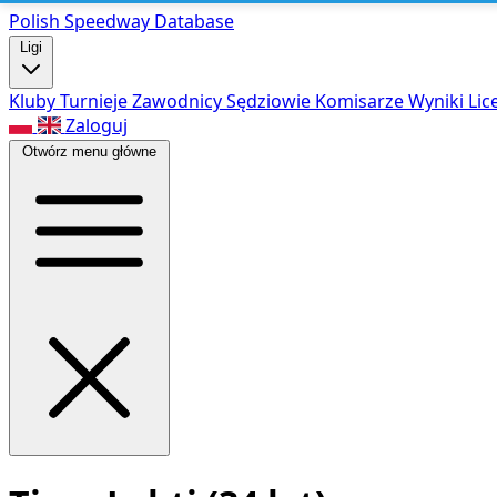
Polish Speed
way Database
Ligi
Kluby
Turnieje
Zawodnicy
Sędziowie
Komisarze
Wyniki
Lic
Zaloguj
Otwórz menu główne