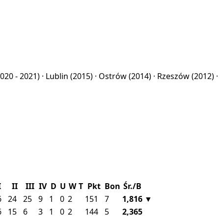
2020 - 2021) ·
Lublin
(2015) ·
Ostrów
(2014) ·
Rzeszów
(2012) ·
I
II
III
IV
D
U
W
T
Pkt
Bon
Śr./B
6
24
25
9
1
0
2
151
7
1,816
▼
6
15
6
3
1
0
2
144
5
2,365