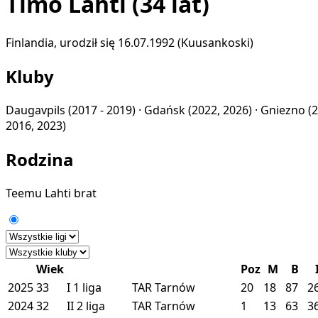
Timo Lahti
(34 lat)
Finlandia, urodził się 16.07.1992 (Kuusankoski)
Kluby
Daugavpils
(2017 - 2019) ·
Gdańsk
(2022, 2026) ·
Gniezno
(
2016, 2023)
Rodzina
Teemu Lahti
brat
Wiek
Poz
M
B
2025
33
I
1 liga
TAR
Tarnów
20
18
87
2
2024
32
II
2 liga
TAR
Tarnów
1
13
63
3