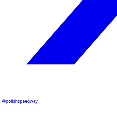
@polishspeedway
·