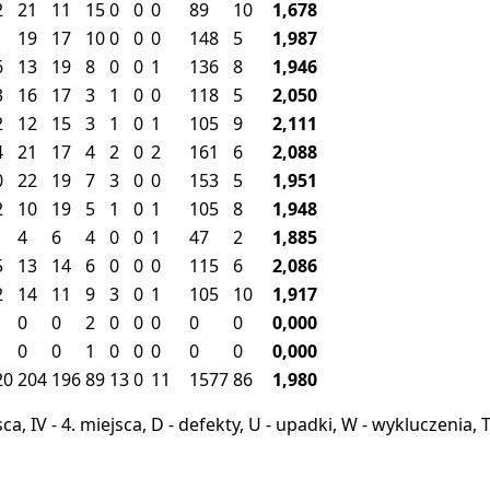
2
21
11
15
0
0
0
89
10
1,678
1
19
17
10
0
0
0
148
5
1,987
6
13
19
8
0
0
1
136
8
1,946
3
16
17
3
1
0
0
118
5
2,050
2
12
15
3
1
0
1
105
9
2,111
4
21
17
4
2
0
2
161
6
2,088
0
22
19
7
3
0
0
153
5
1,951
2
10
19
5
1
0
1
105
8
1,948
1
4
6
4
0
0
1
47
2
1,885
5
13
14
6
0
0
0
115
6
2,086
2
14
11
9
3
0
1
105
10
1,917
0
0
2
0
0
0
0
0
0,000
0
0
1
0
0
0
0
0
0,000
20
204
196
89
13
0
11
1577
86
1,980
miejsca, IV - 4. miejsca, D - defekty, U - upadki, W - wykluczeni