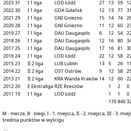
2023
31
I
1 liga
LOD
Łódź
27
13
59
1
2022
30
I
1 liga
GDA
Gdańsk
12
13
77
3
2021
29
I
1 liga
GNI
Gniezno
15
14
74
2
2020
28
I
1 liga
GNI
Gniezno
11
12
60
2
2019
27
I
1 liga
DAU
Daugavpils
6
12
54
2
2018
26
I
1 liga
DAU
Daugavpils
12
16
80
3
2017
25
I
1 liga
DAU
Daugavpils
17
16
81
3
2016
24
I
1 liga
LOD
Łódź
22
12
58
2
2015
23
II
2 liga
LUB
Lublin
13
5
26
1
2014
22
II
2 liga
OST
Ostrów
9
12
58
2
2013
21
II
2 liga
KRA
Wanda Kraków
14
12
60
2
2012
20
E
Ekstraliga
RZE
Rzeszów
1
2
0
2011
19
I
1 liga
LOD
Łódź
1
1
0
170
840
3
M - mecze, B - biegi, I - 1. miejsca, II - 2. miejsca, III - 3. 
średnia punktów w wyścigu