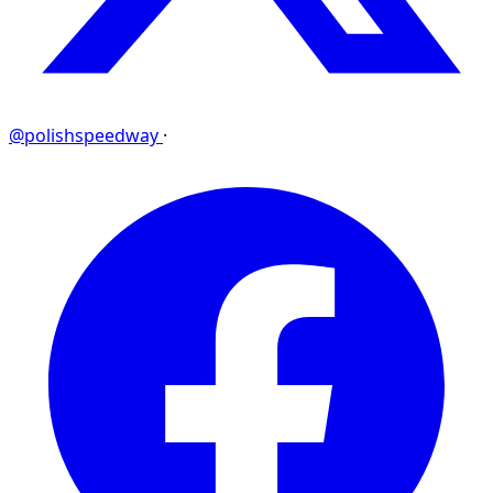
@polishspeedway
·