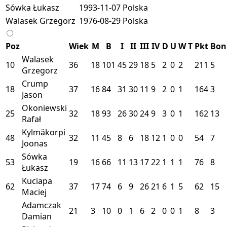
Sówka Łukasz
1993-11-07
Polska
Walasek Grzegorz
1976-08-29
Polska
Poz
Wiek
M
B
I
II
III
IV
D
U
W
T
Pkt
Bon
Walasek
10
36
18
101
45
29
18
5
2
0
2
211
5
Grzegorz
Crump
18
37
16
84
31
30
11
9
2
0
1
164
3
Jason
Okoniewski
25
32
18
93
26
30
24
9
3
0
1
162
13
Rafał
Kylmäkorpi
48
32
11
45
8
6
18
12
1
0
0
54
7
Joonas
Sówka
53
19
16
66
11
13
17
22
1
1
1
76
8
Łukasz
Kuciapa
62
37
17
74
6
9
26
21
6
1
5
62
15
Maciej
Adamczak
21
3
10
0
1
6
2
0
0
1
8
3
Damian