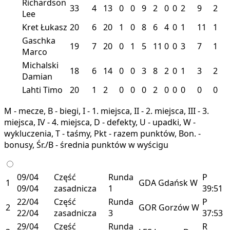
Richardson
33
4
13
0
0
9
2
0
0
2
9
2
Lee
Kret Łukasz
20
6
20
1
0
8
6
4
0
1
11
1
Gaschka
19
7
20
0
1
5
11
0
0
3
7
1
Marco
Michalski
18
6
14
0
0
3
8
2
0
1
3
2
Damian
Lahti Timo
20
1
2
0
0
0
2
0
0
0
0
0
M - mecze, B - biegi, I - 1. miejsca, II - 2. miejsca, III - 3.
miejsca, IV - 4. miejsca, D - defekty, U - upadki, W -
wykluczenia, T - taśmy, Pkt - razem punktów, Bon. -
bonusy, Śr./B - średnia punktów w wyścigu
09/04
Część
Runda
P
1
GDA
Gdańsk
W
09/04
zasadnicza
1
39:51
22/04
Część
Runda
P
2
GOR
Gorzów
W
22/04
zasadnicza
3
37:53
29/04
Część
Runda
R