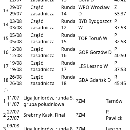
29/07
Część
Runda
WRO
Wrocław
Z
13
29/07
zasadnicza
14
D
53:37
03/08
Część
Runda
BYD
Bydgoszcz
P
14
03/08
zasadnicza
12
W
37:53
05/08
Część
Runda
P
15
TOR
Toruń
W
05/08
zasadnicza
15
32:58
12/08
Część
Runda
P
16
GOR
Gorzów
D
12/08
zasadnicza
16
40:50
19/08
Część
Runda
P
17
LES
Leszno
W
19/08
zasadnicza
17
37:53
26/08
Część
Runda
R
18
GDA
Gdańsk
D
26/08
zasadnicza
18
45:45
11/07
Liga Juniorów, runda 5,
1
PZM
Tarnów
11/07
grupa południowa
27/07
P.
2
Srebrny Kask, Finał
PZM
27/07
Pawlicki
09/08
3
Liga Juniorów, runda 8
PZM
Leszno