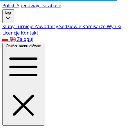
Polish Speed
way Database
Ligi
Kluby
Turnieje
Zawodnicy
Sędziowie
Komisarze
Wyniki
Licencje
Kontakt
Zaloguj
Otwórz menu główne