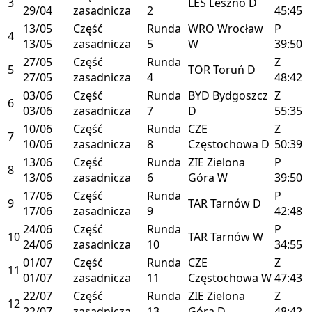
3
LES
Leszno
D
29/04
zasadnicza
2
45:45
13/05
Część
Runda
WRO
Wrocław
P
4
13/05
zasadnicza
5
W
39:50
27/05
Część
Runda
Z
5
TOR
Toruń
D
27/05
zasadnicza
4
48:42
03/06
Część
Runda
BYD
Bydgoszcz
Z
6
03/06
zasadnicza
7
D
55:35
10/06
Część
Runda
CZE
Z
7
10/06
zasadnicza
8
Częstochowa
D
50:39
13/06
Część
Runda
ZIE
Zielona
P
8
13/06
zasadnicza
6
Góra
W
39:50
17/06
Część
Runda
P
9
TAR
Tarnów
D
17/06
zasadnicza
9
42:48
24/06
Część
Runda
P
10
TAR
Tarnów
W
24/06
zasadnicza
10
34:55
01/07
Część
Runda
CZE
Z
11
01/07
zasadnicza
11
Częstochowa
W
47:43
22/07
Część
Runda
ZIE
Zielona
Z
12
22/07
zasadnicza
13
Góra
D
48:42