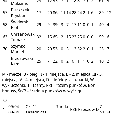
54
23
12
53
7
11
18
8
7
0
2
61
5
Maksims
Pieszczek
57
17
20
86
11
14
28
24
2
1
6
89
12
Krystian
Świderski
58
29
9
39
3
7
17
11
0
0
1
40
4
Piotr
Chrzanowski
63
32
15
65
2
15
23
25
0
0
0
59
6
Tomasz
Szymko
70
20
20
53
0
5
13
32
2
0
1
23
7
Marcel
Brzozowski
25
7
22
0
2
6
11
1
0
2
10
2
Kamil
M - mecze, B - biegi, I - 1. miejsca, II - 2. miejsca, III - 3.
miejsca, IV - 4. miejsca, D - defekty, U - upadki, W -
wykluczenia, T - taśmy, Pkt - razem punktów, Bon. -
bonusy, Śr./B - średnia punktów w wyścigu
09/04
Część
Runda
Z
1
RZE
Rzeszów
D
09/04
zasadnicza
1
51:39