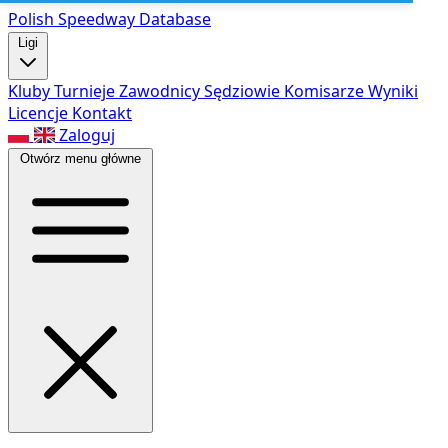
Polish Speed
way Database
Ligi
Kluby
Turnieje
Zawodnicy
Sędziowie
Komisarze
Wyniki
Licencje
Kontakt
Zaloguj
Otwórz menu główne