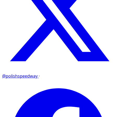
@polishspeedway
·