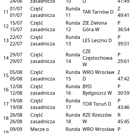
24/06
zasadnicza
10
D
41:49
01/07
Część
Runda
Z
11
TAR
Tarnów
D
01/07
zasadnicza
11
49:41
15/07
Część
Runda
ZIE
Zielona
P
12
15/07
zasadnicza
12
Góra
W
36:54
22/07
Część
Runda
P
13
LES
Leszno
D
22/07
zasadnicza
13
39:51
CZE
29/07
Część
Runda
P
14
Częstochowa
29/07
zasadnicza
14
29:61
W
05/08
Część
Runda
WRO
Wrocław
Z
15
05/08
zasadnicza
15
D
47:42
12/08
Część
Runda
BYD
P
16
12/08
zasadnicza
16
Bydgoszcz
W
30:59
19/08
Część
Runda
P
17
TOR
Toruń
D
19/08
zasadnicza
17
43:46
26/08
Część
Runda
RZE
Rzeszów
R
18
26/08
zasadnicza
18
W
45:45
09/09
Mecze o
Runda
WRO
Wrocław
P
19