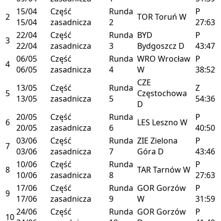
15/04
Część
Runda
P
2
TOR
Toruń
W
15/04
zasadnicza
2
27:63
22/04
Część
Runda
BYD
P
3
22/04
zasadnicza
3
Bydgoszcz
D
43:47
06/05
Część
Runda
WRO
Wrocław
P
4
06/05
zasadnicza
4
W
38:52
CZE
13/05
Część
Runda
Z
5
Częstochowa
13/05
zasadnicza
5
54:36
D
20/05
Część
Runda
P
6
LES
Leszno
W
20/05
zasadnicza
6
40:50
03/06
Część
Runda
ZIE
Zielona
P
7
03/06
zasadnicza
7
Góra
D
43:46
10/06
Część
Runda
P
8
TAR
Tarnów
W
10/06
zasadnicza
8
27:63
17/06
Część
Runda
GOR
Gorzów
P
9
17/06
zasadnicza
9
W
31:59
24/06
Część
Runda
GOR
Gorzów
P
10