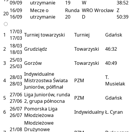
09/09
utrzymanie
19
W
38:52
16/09
Mecze o
Runda
WRO
Wrocław
Z
20
16/09
utrzymanie
20
D
50:39
17/03
1
Turniej towarzyski
Turniej
Gdańsk
17/03
18/03
2
Grudziądz
Towarzyski
46:32
18/03
25/03
3
Gorzów
Towarzyski
40:49
25/03
Indywidualne
28/03
T.
4
Mistrzostwa Świata
PZM
28/03
Musielak
Juniorów, półfinał
27/06
Liga Juniorów, runda
5
PZM
Gdańsk
27/06
2, grupa północna
26/07
Pomorska Liga
6
Indywidualny
Ł. Cyran
26/07
Młodzieżowa
Młodzieżowe
21/08
Drużynowe