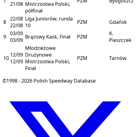
7
PZM
Bydgoszcz
21/08
Mistrzostwa Polski,
półfinał
22/08
Liga Juniorów, runda
8
PZM
Gdańsk
22/08
10
03/09
K.
9
Brązowy Kask, Finał
PZM
03/09
Pieszczek
Młodzieżowe
12/09
Drużynowe
10
PZM
Tarnów
12/09
Mistrzostwa Polski,
Finał
©1998 - 2026 Polish Speedway Database