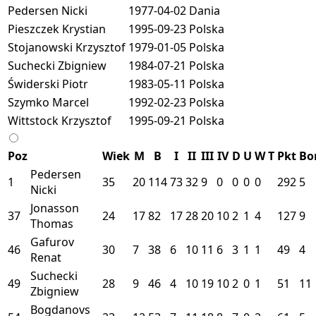
Pedersen Nicki
1977-04-02
Dania
Pieszczek Krystian
1995-09-23
Polska
Stojanowski Krzysztof
1979-01-05
Polska
Suchecki Zbigniew
1984-07-21
Polska
Świderski Piotr
1983-05-11
Polska
Szymko Marcel
1992-02-23
Polska
Wittstock Krzysztof
1995-09-21
Polska
Poz
Wiek
M
B
I
II
III
IV
D
U
W
T
Pkt
Bo
Pedersen
1
35
20
114
73
32
9
0
0
0
0
292
5
Nicki
Jonasson
37
24
17
82
17
28
20
10
2
1
4
127
9
Thomas
Gafurov
46
30
7
38
6
10
11
6
3
1
1
49
4
Renat
Suchecki
49
28
9
46
4
10
19
10
2
0
1
51
11
Zbigniew
Bogdanovs