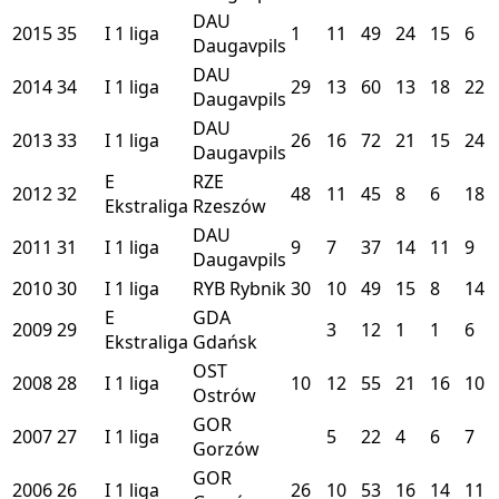
DAU
2015
35
I
1 liga
1
11
49
24
15
6
Daugavpils
DAU
2014
34
I
1 liga
29
13
60
13
18
22
Daugavpils
DAU
2013
33
I
1 liga
26
16
72
21
15
24
Daugavpils
E
RZE
2012
32
48
11
45
8
6
18
Ekstraliga
Rzeszów
DAU
2011
31
I
1 liga
9
7
37
14
11
9
Daugavpils
2010
30
I
1 liga
RYB
Rybnik
30
10
49
15
8
14
E
GDA
2009
29
3
12
1
1
6
Ekstraliga
Gdańsk
OST
2008
28
I
1 liga
10
12
55
21
16
10
Ostrów
GOR
2007
27
I
1 liga
5
22
4
6
7
Gorzów
GOR
2006
26
I
1 liga
26
10
53
16
14
11