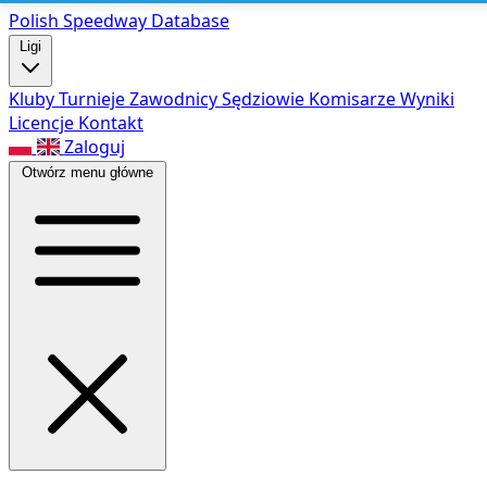
Polish Speed
way Database
Ligi
Kluby
Turnieje
Zawodnicy
Sędziowie
Komisarze
Wyniki
Licencje
Kontakt
Zaloguj
Otwórz menu główne