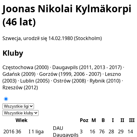
Joonas Nikolai Kylmäkorpi
(46 lat)
Szwecja, urodził się 14.02.1980 (Stockholm)
Kluby
Częstochowa
(2000) ·
Daugavpils
(2011, 2013 - 2017) ·
Gdańsk
(2009) ·
Gorzów
(1999, 2006 - 2007) ·
Leszno
(2003) ·
Lublin
(2005) ·
Ostrów
(2008) ·
Rybnik
(2010) ·
Rzeszów
(2012)
Wiek
Poz
M
B
I
II
III
DAU
2016
36
I
1 liga
3
16
76
28
29
14
Daugavpils