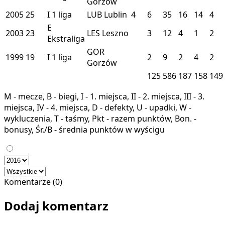
Gorzów
2005
25
I
1 liga
LUB
Lublin
4
6
35
16
14
4
E
2003
23
LES
Leszno
3
12
4
1
2
Ekstraliga
GOR
1999
19
I
1 liga
2
9
2
4
2
Gorzów
125
586
187
158
149
M - mecze, B - biegi, I - 1. miejsca, II - 2. miejsca, III - 3.
miejsca, IV - 4. miejsca, D - defekty, U - upadki, W -
wykluczenia, T - taśmy, Pkt - razem punktów, Bon. -
bonusy, Śr./B - średnia punktów w wyścigu
Komentarze (0)
Dodaj komentarz