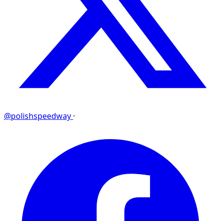
@polishspeedway
·