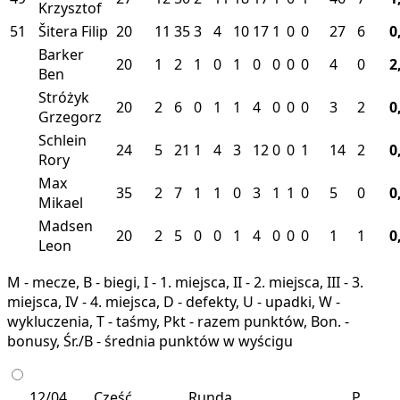
Krzysztof
51
Šitera Filip
20
11
35
3
4
10
17
1
0
0
27
6
0
Barker
20
1
2
1
0
1
0
0
0
0
4
0
2
Ben
Stróżyk
20
2
6
0
1
1
4
0
0
0
3
2
0
Grzegorz
Schlein
24
5
21
1
4
3
12
0
0
1
14
2
0
Rory
Max
35
2
7
1
1
0
3
1
1
0
5
0
0
Mikael
Madsen
20
2
5
0
0
1
4
0
0
0
1
1
0
Leon
M - mecze, B - biegi, I - 1. miejsca, II - 2. miejsca, III - 3.
miejsca, IV - 4. miejsca, D - defekty, U - upadki, W -
wykluczenia, T - taśmy, Pkt - razem punktów, Bon. -
bonusy, Śr./B - średnia punktów w wyścigu
12/04
Część
Runda
P