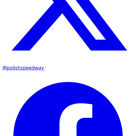
@polishspeedway
·