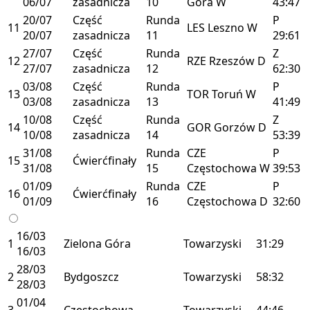
06/07
zasadnicza
10
Góra
W
43:47
20/07
Część
Runda
P
11
LES
Leszno
W
20/07
zasadnicza
11
29:61
27/07
Część
Runda
Z
12
RZE
Rzeszów
D
27/07
zasadnicza
12
62:30
03/08
Część
Runda
P
13
TOR
Toruń
W
03/08
zasadnicza
13
41:49
10/08
Część
Runda
Z
14
GOR
Gorzów
D
10/08
zasadnicza
14
53:39
31/08
Runda
CZE
P
15
Ćwierćfinały
31/08
15
Częstochowa
W
39:53
01/09
Runda
CZE
P
16
Ćwierćfinały
01/09
16
Częstochowa
D
32:60
16/03
1
Zielona Góra
Towarzyski
31:29
16/03
28/03
2
Bydgoszcz
Towarzyski
58:32
28/03
01/04
3
Częstochowa
Towarzyski
44:46