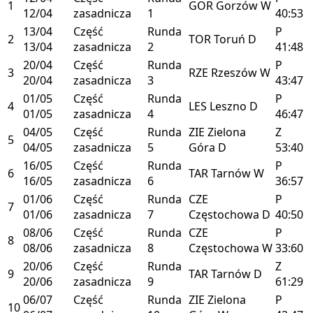
1
GOR
Gorzów
W
12/04
zasadnicza
1
40:53
13/04
Część
Runda
P
2
TOR
Toruń
D
13/04
zasadnicza
2
41:48
20/04
Część
Runda
P
3
RZE
Rzeszów
W
20/04
zasadnicza
3
43:47
01/05
Część
Runda
P
4
LES
Leszno
D
01/05
zasadnicza
4
46:47
04/05
Część
Runda
ZIE
Zielona
Z
5
04/05
zasadnicza
5
Góra
D
53:40
16/05
Część
Runda
P
6
TAR
Tarnów
W
16/05
zasadnicza
6
36:57
01/06
Część
Runda
CZE
P
7
01/06
zasadnicza
7
Częstochowa
D
40:50
08/06
Część
Runda
CZE
P
8
08/06
zasadnicza
8
Częstochowa
W
33:60
20/06
Część
Runda
Z
9
TAR
Tarnów
D
20/06
zasadnicza
9
61:29
06/07
Część
Runda
ZIE
Zielona
P
10