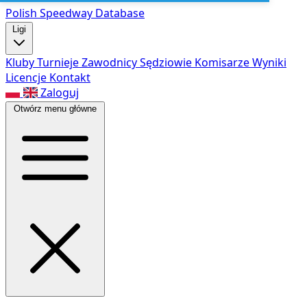
Polish Speed
way Database
Ligi
Kluby
Turnieje
Zawodnicy
Sędziowie
Komisarze
Wyniki
Licencje
Kontakt
Zaloguj
Otwórz menu główne