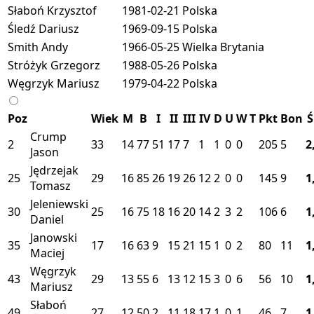
Słaboń Krzysztof
1981-02-21
Polska
Śledź Dariusz
1969-09-15
Polska
Smith Andy
1966-05-25
Wielka Brytania
Stróżyk Grzegorz
1988-05-26
Polska
Węgrzyk Mariusz
1979-04-22
Polska
Poz
Wiek
M
B
I
II
III
IV
D
U
W
T
Pkt
Bon
Ś
Crump
2
33
14
77
51
17
7
1
1
0
0
205
5
2
Jason
Jędrzejak
25
29
16
85
26
19
26
12
2
0
0
145
9
1
Tomasz
Jeleniewski
30
25
16
75
18
16
20
14
2
3
2
106
6
1
Daniel
Janowski
35
17
16
63
9
15
21
15
1
0
2
80
11
1
Maciej
Węgrzyk
43
29
13
55
6
13
12
15
3
0
6
56
10
1
Mariusz
Słaboń
49
27
12
50
2
11
18
17
1
0
1
46
7
1