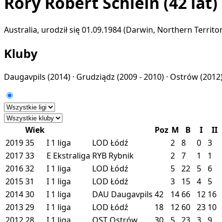
Rory Robert Schlein
(42 lat)
Australia, urodził się 01.09.1984 (Darwin, Northern Territo
Kluby
Daugavpils
(2014) ·
Grudziądz
(2009 - 2010) ·
Ostrów
(2012)
Wiek
Poz
M
B
I
II
2019
35
I
1 liga
LOD
Łódź
2
8
0
3
2017
33
E
Ekstraliga
RYB
Rybnik
2
7
1
1
2016
32
I
1 liga
LOD
Łódź
5
22
5
6
2015
31
I
1 liga
LOD
Łódź
3
15
4
5
2014
30
I
1 liga
DAU
Daugavpils
42
14
66
12
16
2013
29
I
1 liga
LOD
Łódź
18
12
60
23
10
2012
28
I
1 liga
OST
Ostrów
30
5
23
3
9