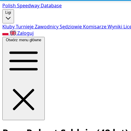
Polish Speed
way Database
Ligi
Kluby
Turnieje
Zawodnicy
Sędziowie
Komisarze
Wyniki
Lic
Zaloguj
Otwórz menu główne