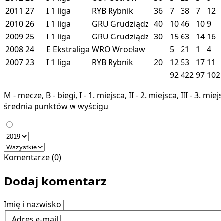
2011
27
I
1 liga
RYB
Rybnik
36
7
38
7
12
2010
26
I
1 liga
GRU
Grudziądz
40
10
46
10
9
2009
25
I
1 liga
GRU
Grudziądz
30
15
63
14
16
2008
24
E
Ekstraliga
WRO
Wrocław
5
21
1
4
2007
23
I
1 liga
RYB
Rybnik
20
12
53
17
11
92
422
97
102
M - mecze, B - biegi, I - 1. miejsca, II - 2. miejsca, III - 3. 
średnia punktów w wyścigu
Komentarze (0)
Dodaj komentarz
Imię i nazwisko
Adres e-mail