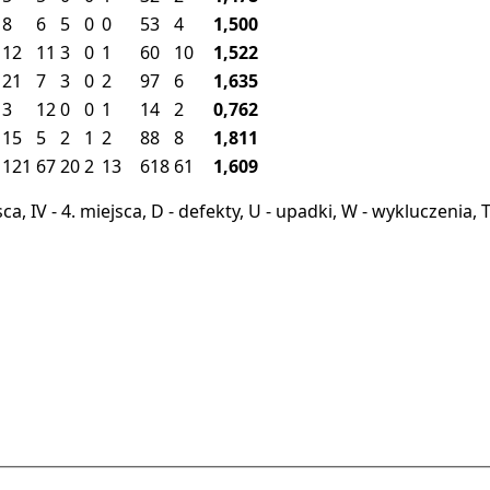
8
6
5
0
0
53
4
1,500
12
11
3
0
1
60
10
1,522
21
7
3
0
2
97
6
1,635
3
12
0
0
1
14
2
0,762
15
5
2
1
2
88
8
1,811
121
67
20
2
13
618
61
1,609
miejsca, IV - 4. miejsca, D - defekty, U - upadki, W - wykluczeni