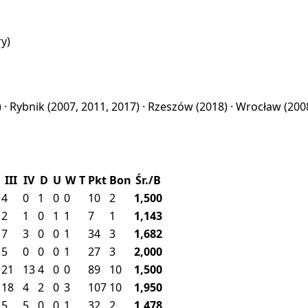
ry)
 ·
Rybnik
(2007, 2011, 2017) ·
Rzeszów
(2018) ·
Wrocław
(200
III
IV
D
U
W
T
Pkt
Bon
Śr./B
4
0
1
0
0
10
2
1,500
2
1
0
1
1
7
1
1,143
7
3
0
0
1
34
3
1,682
5
0
0
0
1
27
3
2,000
21
13
4
0
0
89
10
1,500
18
4
2
0
3
107
10
1,950
5
5
0
0
1
32
2
1,478