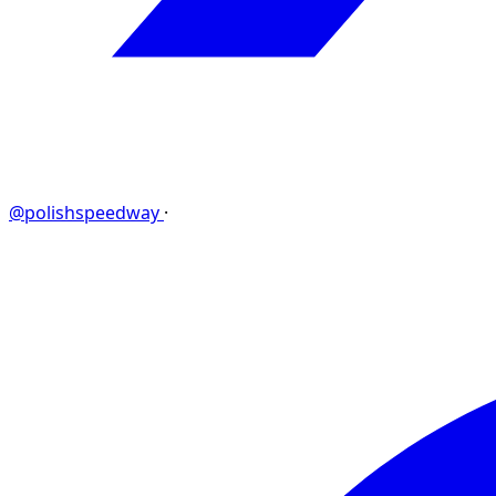
@polishspeedway
·