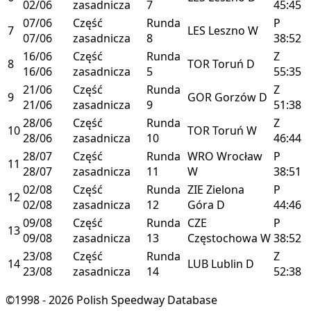
02/06
zasadnicza
7
45:45
07/06
Część
Runda
P
7
LES
Leszno
W
07/06
zasadnicza
8
38:52
16/06
Część
Runda
Z
8
TOR
Toruń
D
16/06
zasadnicza
5
55:35
21/06
Część
Runda
Z
9
GOR
Gorzów
D
21/06
zasadnicza
9
51:38
28/06
Część
Runda
Z
10
TOR
Toruń
W
28/06
zasadnicza
10
46:44
28/07
Część
Runda
WRO
Wrocław
P
11
28/07
zasadnicza
11
W
38:51
02/08
Część
Runda
ZIE
Zielona
P
12
02/08
zasadnicza
12
Góra
D
44:46
09/08
Część
Runda
CZE
P
13
09/08
zasadnicza
13
Częstochowa
W
38:52
23/08
Część
Runda
Z
14
LUB
Lublin
D
23/08
zasadnicza
14
52:38
©1998 - 2026 Polish Speedway Database