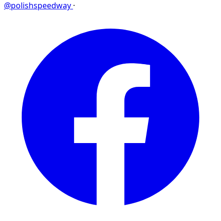
@polishspeedway
·