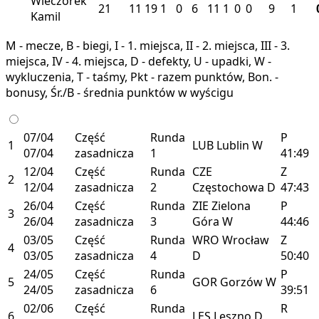
Wieczorek
21
11
19
1
0
6
11
1
0
0
9
1
Kamil
M - mecze, B - biegi, I - 1. miejsca, II - 2. miejsca, III - 3.
miejsca, IV - 4. miejsca, D - defekty, U - upadki, W -
wykluczenia, T - taśmy, Pkt - razem punktów, Bon. -
bonusy, Śr./B - średnia punktów w wyścigu
07/04
Część
Runda
P
1
LUB
Lublin
W
07/04
zasadnicza
1
41:49
12/04
Część
Runda
CZE
Z
2
12/04
zasadnicza
2
Częstochowa
D
47:43
26/04
Część
Runda
ZIE
Zielona
P
3
26/04
zasadnicza
3
Góra
W
44:46
03/05
Część
Runda
WRO
Wrocław
Z
4
03/05
zasadnicza
4
D
50:40
24/05
Część
Runda
P
5
GOR
Gorzów
W
24/05
zasadnicza
6
39:51
02/06
Część
Runda
R
6
LES
Leszno
D