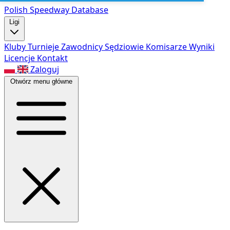
Polish Speed
way Database
Ligi
Kluby
Turnieje
Zawodnicy
Sędziowie
Komisarze
Wyniki
Licencje
Kontakt
Zaloguj
Otwórz menu główne