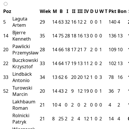
Poz
Wiek
M
B
I
II
III
IV
D
U
W
T
Pkt
Bon
Laguta
5
29
14
63
32
16
12
2
0
0
1
140
4
Artem
Bjerre
14
35
14
75
28
18
16
13
0
0
0
136
13
Kenneth
Pawlicki
20
28
14
66
18
17
21
7
2
0
1
109
10
Przemysław
Buczkowski
22
33
14
64
17
19
13
11
2
0
2
102
13
Krzysztof
Lindbäck
33
34
13
62
6
20
20
12
1
0
3
78
16
Antonio
Turowski
52
20
14
43
2
9
12
19
0
0
1
36
7
Marcin
Lakhbaum
21
10
4
0
2
0
2
0
0
0
4
2
Roman
Rolnicki
21
8
25
2
2
4
12
1
0
2
14
4
Patryk