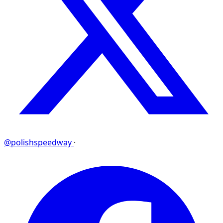
@polishspeedway
·