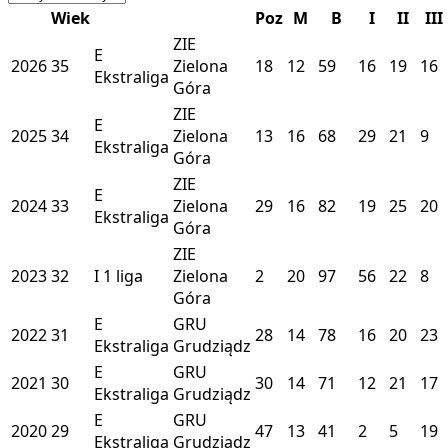
Wiek
Poz
M
B
I
II
III
ZIE
E
2026
35
Zielona
18
12
59
16
19
16
Ekstraliga
Góra
ZIE
E
2025
34
Zielona
13
16
68
29
21
9
Ekstraliga
Góra
ZIE
E
2024
33
Zielona
29
16
82
19
25
20
Ekstraliga
Góra
ZIE
2023
32
I
1 liga
Zielona
2
20
97
56
22
8
Góra
E
GRU
2022
31
28
14
78
16
20
23
Ekstraliga
Grudziądz
E
GRU
2021
30
30
14
71
12
21
17
Ekstraliga
Grudziądz
E
GRU
2020
29
47
13
41
2
5
19
Ekstraliga
Grudziądz