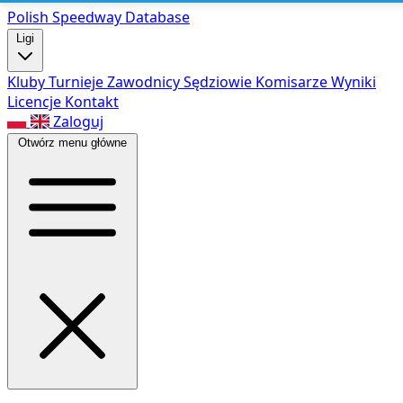
Polish Speed
way Database
Ligi
Kluby
Turnieje
Zawodnicy
Sędziowie
Komisarze
Wyniki
Licencje
Kontakt
Zaloguj
Otwórz menu główne