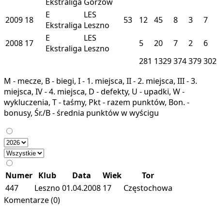
Ekstraliga
Gorzów
E
LES
2009
18
53
12
45
8
3
7
Ekstraliga
Leszno
E
LES
2008
17
5
20
7
2
6
Ekstraliga
Leszno
281
1329
374
379
302
M - mecze, B - biegi, I - 1. miejsca, II - 2. miejsca, III - 3.
miejsca, IV - 4. miejsca, D - defekty, U - upadki, W -
wykluczenia, T - taśmy, Pkt - razem punktów, Bon. -
bonusy, Śr./B - średnia punktów w wyścigu
Numer
Klub
Data
Wiek
Tor
447
Leszno
01.04.2008
17
Częstochowa
Komentarze (0)