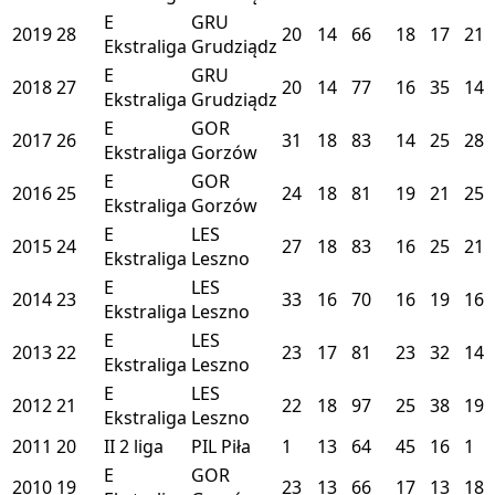
E
GRU
2019
28
20
14
66
18
17
21
Ekstraliga
Grudziądz
E
GRU
2018
27
20
14
77
16
35
14
Ekstraliga
Grudziądz
E
GOR
2017
26
31
18
83
14
25
28
Ekstraliga
Gorzów
E
GOR
2016
25
24
18
81
19
21
25
Ekstraliga
Gorzów
E
LES
2015
24
27
18
83
16
25
21
Ekstraliga
Leszno
E
LES
2014
23
33
16
70
16
19
16
Ekstraliga
Leszno
E
LES
2013
22
23
17
81
23
32
14
Ekstraliga
Leszno
E
LES
2012
21
22
18
97
25
38
19
Ekstraliga
Leszno
2011
20
II
2 liga
PIL
Piła
1
13
64
45
16
1
E
GOR
2010
19
23
13
66
17
13
18