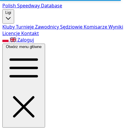
Polish Speed
way Database
Ligi
Kluby
Turnieje
Zawodnicy
Sędziowie
Komisarze
Wyniki
Licencje
Kontakt
Zaloguj
Otwórz menu główne