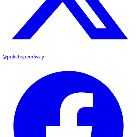
@polishspeedway
·