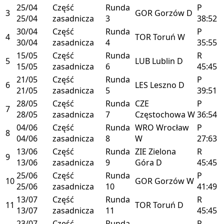
25/04
Część
Runda
P
3
GOR
Gorzów
D
25/04
zasadnicza
3
38:52
30/04
Część
Runda
P
4
TOR
Toruń
W
30/04
zasadnicza
4
35:55
15/05
Część
Runda
R
5
LUB
Lublin
D
15/05
zasadnicza
6
45:45
21/05
Część
Runda
P
6
LES
Leszno
D
21/05
zasadnicza
5
39:51
28/05
Część
Runda
CZE
P
7
28/05
zasadnicza
7
Częstochowa
W
36:54
04/06
Część
Runda
WRO
Wrocław
P
8
04/06
zasadnicza
8
W
27:63
13/06
Część
Runda
ZIE
Zielona
R
9
13/06
zasadnicza
9
Góra
D
45:45
25/06
Część
Runda
P
10
GOR
Gorzów
W
25/06
zasadnicza
10
41:49
13/07
Część
Runda
R
11
TOR
Toruń
D
13/07
zasadnicza
11
45:45
23/07
Część
Runda
P