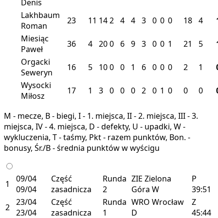
Denis
Lakhbaum
23
11
14
2
4
4
3
0
0
0
18
4
Roman
Miesiąc
36
4
20
0
6
9
3
0
0
1
21
5
Paweł
Orgacki
16
5
10
0
0
1
6
0
0
0
2
1
Seweryn
Wysocki
17
1
3
0
0
0
2
0
1
0
0
0
Miłosz
M - mecze, B - biegi, I - 1. miejsca, II - 2. miejsca, III - 3.
miejsca, IV - 4. miejsca, D - defekty, U - upadki, W -
wykluczenia, T - taśmy, Pkt - razem punktów, Bon. -
bonusy, Śr./B - średnia punktów w wyścigu
09/04
Część
Runda
ZIE
Zielona
P
1
09/04
zasadnicza
2
Góra
W
39:51
23/04
Część
Runda
WRO
Wrocław
Z
2
23/04
zasadnicza
1
D
45:44