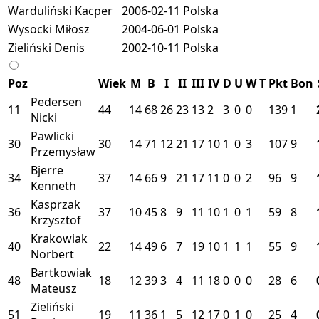
Warduliński Kacper
2006-02-11
Polska
Wysocki Miłosz
2004-06-01
Polska
Zieliński Denis
2002-10-11
Polska
Poz
Wiek
M
B
I
II
III
IV
D
U
W
T
Pkt
Bon
Pedersen
11
44
14
68
26
23
13
2
3
0
0
139
1
Nicki
Pawlicki
30
30
14
71
12
21
17
10
1
0
3
107
9
Przemysław
Bjerre
34
37
14
66
9
21
17
11
0
0
2
96
9
Kenneth
Kasprzak
36
37
10
45
8
9
11
10
1
0
1
59
8
Krzysztof
Krakowiak
40
22
14
49
6
7
19
10
1
1
1
55
9
Norbert
Bartkowiak
48
18
12
39
3
4
11
18
0
0
0
28
6
Mateusz
Zieliński
51
19
11
36
1
5
12
17
0
1
0
25
4