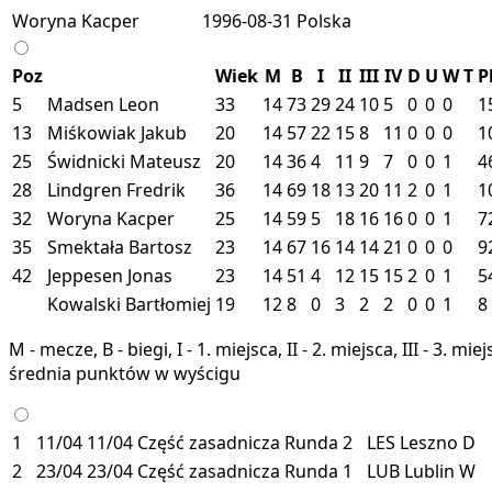
Woryna Kacper
1996-08-31
Polska
Poz
Wiek
M
B
I
II
III
IV
D
U
W
T
P
5
Madsen Leon
33
14
73
29
24
10
5
0
0
0
1
13
Miśkowiak Jakub
20
14
57
22
15
8
11
0
0
0
1
25
Świdnicki Mateusz
20
14
36
4
11
9
7
0
0
1
4
28
Lindgren Fredrik
36
14
69
18
13
20
11
2
0
1
1
32
Woryna Kacper
25
14
59
5
18
16
16
0
0
1
7
35
Smektała Bartosz
23
14
67
16
14
14
21
0
0
0
9
42
Jeppesen Jonas
23
14
51
4
12
15
15
2
0
1
5
Kowalski Bartłomiej
19
12
8
0
3
2
2
0
0
1
8
M - mecze, B - biegi, I - 1. miejsca, II - 2. miejsca, III - 3. 
średnia punktów w wyścigu
1
11/04
11/04
Część zasadnicza
Runda 2
LES
Leszno
D
2
23/04
23/04
Część zasadnicza
Runda 1
LUB
Lublin
W