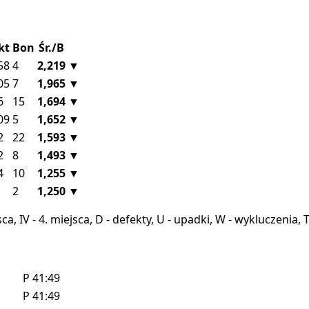
kt
Bon
Śr./B
58
4
2,219
▼
05
7
1,965
▼
6
15
1,694
▼
09
5
1,652
▼
2
22
1,593
▼
2
8
1,493
▼
4
10
1,255
▼
2
1,250
▼
miejsca, IV - 4. miejsca, D - defekty, U - upadki, W - wykluczeni
P
41:49
P
41:49