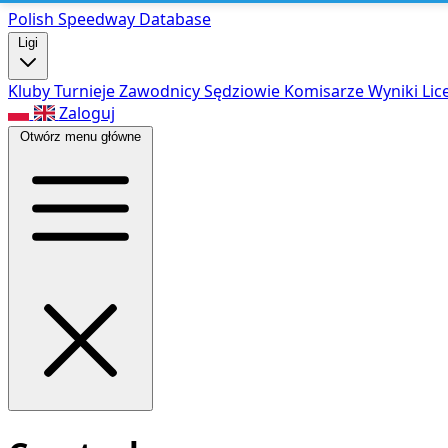
Polish Speed
way Database
Ligi
Kluby
Turnieje
Zawodnicy
Sędziowie
Komisarze
Wyniki
Lic
Zaloguj
Otwórz menu główne