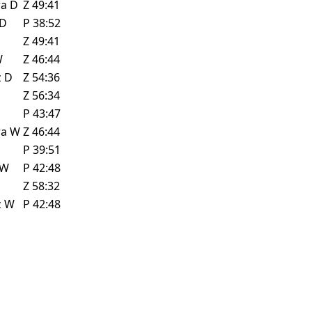
ra
D
Z
49:41
D
P
38:52
Z
49:41
W
Z
46:44
z
D
Z
54:36
Z
56:34
P
43:47
ra
W
Z
46:44
D
P
39:51
W
P
42:48
Z
58:32
z
W
P
42:48