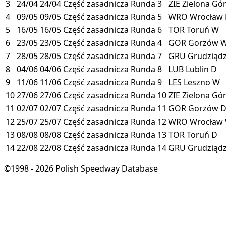
3
24/04
24/04
Część zasadnicza
Runda 3
ZIE
Zielona Gó
4
09/05
09/05
Część zasadnicza
Runda 5
WRO
Wrocław
5
16/05
16/05
Część zasadnicza
Runda 6
TOR
Toruń
W
6
23/05
23/05
Część zasadnicza
Runda 4
GOR
Gorzów
7
28/05
28/05
Część zasadnicza
Runda 7
GRU
Grudziąd
8
04/06
04/06
Część zasadnicza
Runda 8
LUB
Lublin
D
9
11/06
11/06
Część zasadnicza
Runda 9
LES
Leszno
W
10
27/06
27/06
Część zasadnicza
Runda 10
ZIE
Zielona Gó
11
02/07
02/07
Część zasadnicza
Runda 11
GOR
Gorzów
12
25/07
25/07
Część zasadnicza
Runda 12
WRO
Wrocław
13
08/08
08/08
Część zasadnicza
Runda 13
TOR
Toruń
D
14
22/08
22/08
Część zasadnicza
Runda 14
GRU
Grudziąd
©1998 - 2026 Polish Speedway Database