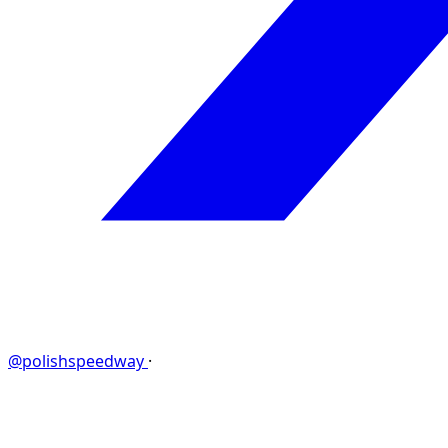
@polishspeedway
·