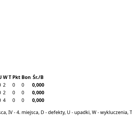
U
W
T
Pkt
Bon
Śr./B
0
2
0
0
0,000
0
2
0
0
0,000
0
4
0
0
0,000
miejsca, IV - 4. miejsca, D - defekty, U - upadki, W - wykluczeni