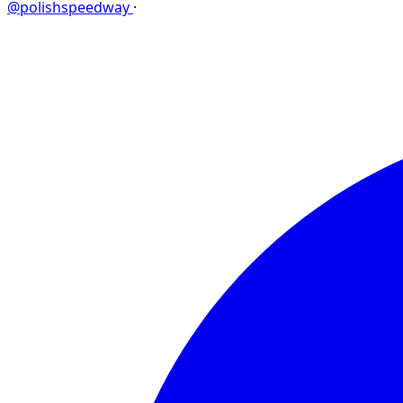
@polishspeedway
·