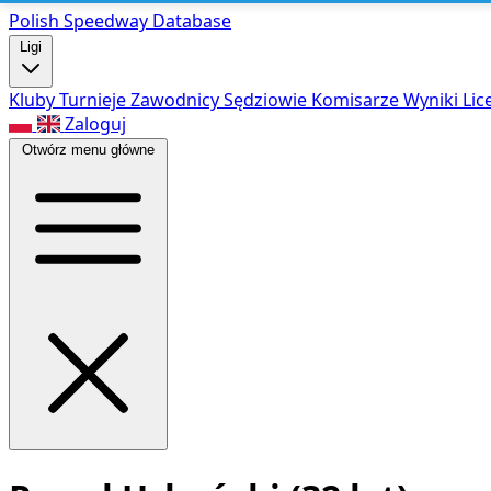
Polish Speed
way Database
Ligi
Kluby
Turnieje
Zawodnicy
Sędziowie
Komisarze
Wyniki
Lic
Zaloguj
Otwórz menu główne