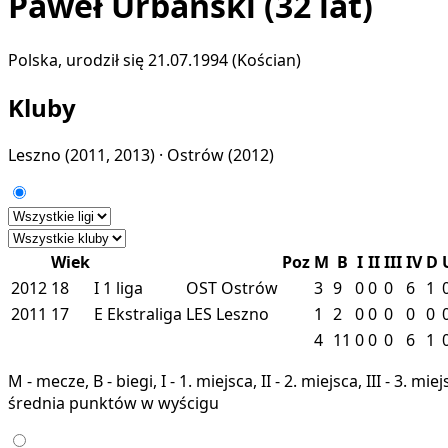
Paweł Urbański
(32 lat)
Polska, urodził się 21.07.1994 (Kościan)
Kluby
Leszno
(2011, 2013) ·
Ostrów
(2012)
Wiek
Poz
M
B
I
II
III
IV
D
2012
18
I
1 liga
OST
Ostrów
3
9
0
0
0
6
1
2011
17
E
Ekstraliga
LES
Leszno
1
2
0
0
0
0
0
4
11
0
0
0
6
1
M - mecze, B - biegi, I - 1. miejsca, II - 2. miejsca, III - 3. 
średnia punktów w wyścigu