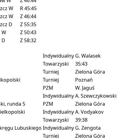
ław
W
Z
46:44
zcz
W
R
45:45
zcz
W
Z
46:44
zcz
D
Z
55:35
w
W
Z
50:43
w
D
Z
58:32
Indywidualny
G. Walasek
Towarzyski
35:43
Turniej
Zielona Góra
kopolski
Turniej
Poznań
PZM
W. Jaguś
Indywidualny
A. Szewczykowski
i, runda 5
PZM
Zielona Góra
elkopolski
Indywidualny
A. Vodyakov
Towarzyski
39:38
kręgu Lubuskiego
Indywidualny
G. Zengota
Turniej
Zielona Góra