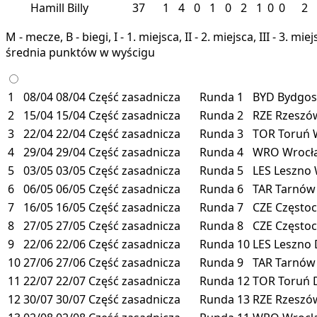
Hamill Billy
37
1
4
0
1
0
2
1
0
0
2
M - mecze, B - biegi, I - 1. miejsca, II - 2. miejsca, III - 3. 
średnia punktów w wyścigu
1
08/04
08/04
Część zasadnicza
Runda 1
BYD
Bydgos
2
15/04
15/04
Część zasadnicza
Runda 2
RZE
Rzesz
3
22/04
22/04
Część zasadnicza
Runda 3
TOR
Toruń
4
29/04
29/04
Część zasadnicza
Runda 4
WRO
Wroc
5
03/05
03/05
Część zasadnicza
Runda 5
LES
Leszno
6
06/05
06/05
Część zasadnicza
Runda 6
TAR
Tarnó
7
16/05
16/05
Część zasadnicza
Runda 7
CZE
Często
8
27/05
27/05
Część zasadnicza
Runda 8
CZE
Często
9
22/06
22/06
Część zasadnicza
Runda 10
LES
Leszno
10
27/06
27/06
Część zasadnicza
Runda 9
TAR
Tarnó
11
22/07
22/07
Część zasadnicza
Runda 12
TOR
Toruń
12
30/07
30/07
Część zasadnicza
Runda 13
RZE
Rzesz