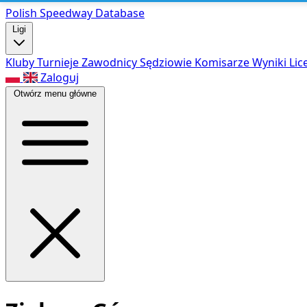
Polish Speed
way Database
Ligi
Kluby
Turnieje
Zawodnicy
Sędziowie
Komisarze
Wyniki
Lic
Zaloguj
Otwórz menu główne