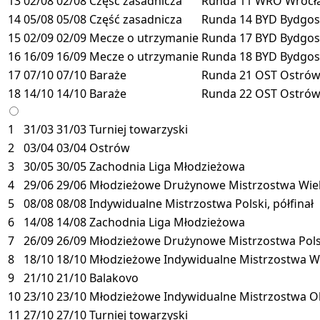
13
02/08
02/08
Część zasadnicza
Runda 11
WRO
Wroc
14
05/08
05/08
Część zasadnicza
Runda 14
BYD
Bydgos
15
02/09
02/09
Mecze o utrzymanie
Runda 17
BYD
Bydgos
16
16/09
16/09
Mecze o utrzymanie
Runda 18
BYD
Bydgos
17
07/10
07/10
Baraże
Runda 21
OST
Ostró
18
14/10
14/10
Baraże
Runda 22
OST
Ostró
1
31/03
31/03
Turniej towarzyski
2
03/04
03/04
Ostrów
3
30/05
30/05
Zachodnia Liga Młodzieżowa
4
29/06
29/06
Młodzieżowe Drużynowe Mistrzostwa Wiel
5
08/08
08/08
Indywidualne Mistrzostwa Polski, półfinał
6
14/08
14/08
Zachodnia Liga Młodzieżowa
7
26/09
26/09
Młodzieżowe Drużynowe Mistrzostwa Polsk
8
18/10
18/10
Młodzieżowe Indywidualne Mistrzostwa Wi
9
21/10
21/10
Balakovo
10
23/10
23/10
Młodzieżowe Indywidualne Mistrzostwa O
11
27/10
27/10
Turniej towarzyski