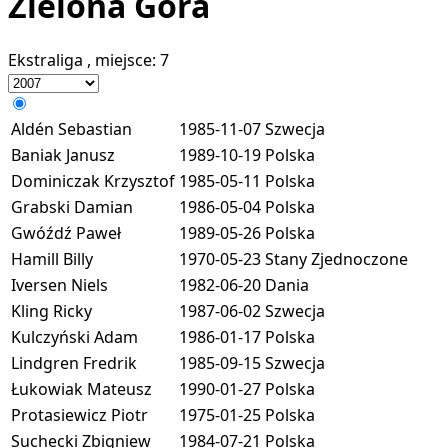
Zielona Góra
Ekstraliga
, miejsce:
7
Aldén Sebastian
1985-11-07
Szwecja
Baniak Janusz
1989-10-19
Polska
Dominiczak Krzysztof
1985-05-11
Polska
Grabski Damian
1986-05-04
Polska
Gwóźdź Paweł
1989-05-26
Polska
Hamill Billy
1970-05-23
Stany Zjednoczone
Iversen Niels
1982-06-20
Dania
Kling Ricky
1987-06-02
Szwecja
Kulczyński Adam
1986-01-17
Polska
Lindgren Fredrik
1985-09-15
Szwecja
Łukowiak Mateusz
1990-01-27
Polska
Protasiewicz Piotr
1975-01-25
Polska
Suchecki Zbigniew
1984-07-21
Polska