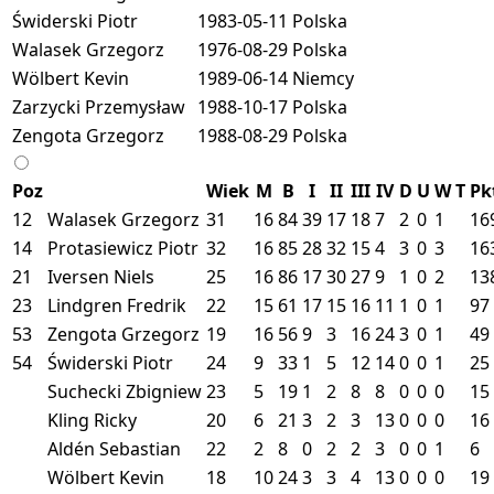
Świderski Piotr
1983-05-11
Polska
Walasek Grzegorz
1976-08-29
Polska
Wölbert Kevin
1989-06-14
Niemcy
Zarzycki Przemysław
1988-10-17
Polska
Zengota Grzegorz
1988-08-29
Polska
Poz
Wiek
M
B
I
II
III
IV
D
U
W
T
Pk
12
Walasek Grzegorz
31
16
84
39
17
18
7
2
0
1
16
14
Protasiewicz Piotr
32
16
85
28
32
15
4
3
0
3
16
21
Iversen Niels
25
16
86
17
30
27
9
1
0
2
13
23
Lindgren Fredrik
22
15
61
17
15
16
11
1
0
1
97
53
Zengota Grzegorz
19
16
56
9
3
16
24
3
0
1
49
54
Świderski Piotr
24
9
33
1
5
12
14
0
0
1
25
Suchecki Zbigniew
23
5
19
1
2
8
8
0
0
0
15
Kling Ricky
20
6
21
3
2
3
13
0
0
0
16
Aldén Sebastian
22
2
8
0
2
2
3
0
0
1
6
Wölbert Kevin
18
10
24
3
3
4
13
0
0
0
19