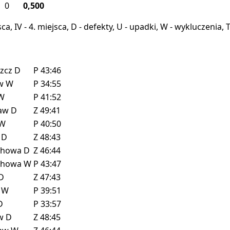
0
0,500
miejsca, IV - 4. miejsca, D - defekty, U - upadki, W - wykluczeni
zcz
D
P
43:46
ów
W
P
34:55
W
P
41:52
ław
D
Z
49:41
W
P
40:50
w
D
Z
48:43
chowa
D
Z
46:44
chowa
W
P
43:47
D
Z
47:43
w
W
P
39:51
D
P
33:57
ów
D
Z
48:45