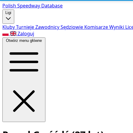
Polish Speed
way Database
Ligi
Kluby
Turnieje
Zawodnicy
Sędziowie
Komisarze
Wyniki
Lic
Zaloguj
Otwórz menu główne