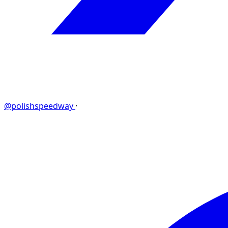
@polishspeedway
·