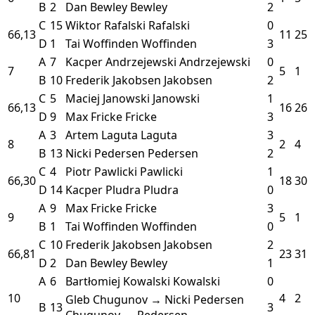
B
2
Dan Bewley
Bewley
2
C
15
Wiktor Rafalski
Rafalski
0
66,13
11
25
D
1
Tai Woffinden
Woffinden
3
A
7
Kacper Andrzejewski
Andrzejewski
0
7
5
1
B
10
Frederik Jakobsen
Jakobsen
2
C
5
Maciej Janowski
Janowski
1
66,13
16
26
D
9
Max Fricke
Fricke
3
A
3
Artem Laguta
Laguta
3
8
2
4
B
13
Nicki Pedersen
Pedersen
2
C
4
Piotr Pawlicki
Pawlicki
1
66,30
18
30
D
14
Kacper Pludra
Pludra
0
A
9
Max Fricke
Fricke
3
9
5
1
B
1
Tai Woffinden
Woffinden
0
C
10
Frederik Jakobsen
Jakobsen
2
66,81
23
31
D
2
Dan Bewley
Bewley
1
A
6
Bartłomiej Kowalski
Kowalski
0
10
4
2
Gleb Chugunov → Nicki Pedersen
B
13
3
Chugunov → Pedersen