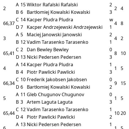
A
15
Wiktor Rafalski
Rafalski
2
2
2
4
B
6
Bartłomiej Kowalski
Kowalski
3
C
14
Kacper Pludra
Pludra
w
66,37
4
8
D
7
Kacper Andrzejewski
Andrzejewski
1
A
5
Maciej Janowski
Janowski
2
3
4
2
B
12
Vadim Tarasenko
Tarasenko
1
C
2
Dan Bewley
Bewley
0
65,41
8
10
D
13
Nicki Pedersen
Pedersen
3
A
14
Kacper Pludra
Pludra
1
4
1
5
B
4
Piotr Pawlicki
Pawlicki
3
C
10
Frederik Jakobsen
Jakobsen
0
66,34
9
15
D
6
Bartłomiej Kowalski
Kowalski
2
A
11
Gleb Chugunov
Chugunov
0
5
1
5
B
3
Artem Laguta
Laguta
3
C
12
Vadim Tarasenko
Tarasenko
1
65,44
10
20
D
4
Piotr Pawlicki
Pawlicki
2
A
13
Nicki Pedersen
Pedersen
1
6
1
5