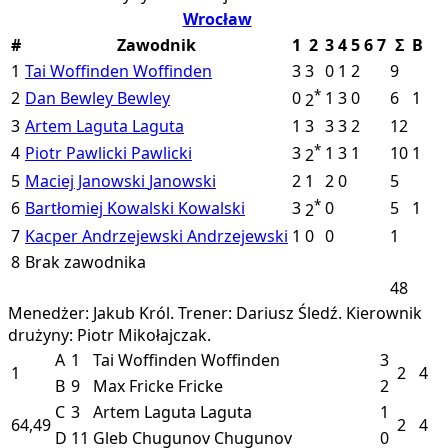
Wrocław
#
Zawodnik
1
2
3
4
5
6
7
Σ
B
1
Tai Woffinden
Woffinden
3
3
0
1
2
9
*
2
Dan Bewley
Bewley
0
1
3
0
6
1
2
3
Artem Laguta
Laguta
1
3
3
3
2
12
*
4
Piotr Pawlicki
Pawlicki
3
1
3
1
10
1
2
5
Maciej Janowski
Janowski
2
1
2
0
5
*
6
Bartłomiej Kowalski
Kowalski
3
0
5
1
2
7
Kacper Andrzejewski
Andrzejewski
1
0
0
1
8
Brak zawodnika
48
Menedżer: Jakub Król.
Trener: Dariusz Śledź.
Kierownik
drużyny: Piotr Mikołajczak.
A
1
Tai Woffinden
Woffinden
3
1
2
4
B
9
Max Fricke
Fricke
2
C
3
Artem Laguta
Laguta
1
64,49
2
4
D
11
Gleb Chugunov
Chugunov
0