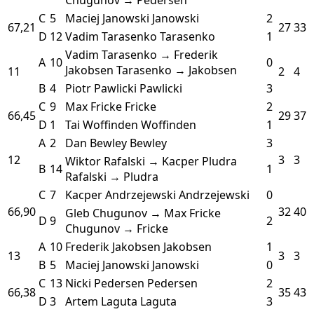
C
5
Maciej Janowski
Janowski
2
67,21
27
33
D
12
Vadim Tarasenko
Tarasenko
1
Vadim Tarasenko → Frederik
A
10
0
Jakobsen
Tarasenko → Jakobsen
11
2
4
B
4
Piotr Pawlicki
Pawlicki
3
C
9
Max Fricke
Fricke
2
66,45
29
37
D
1
Tai Woffinden
Woffinden
1
A
2
Dan Bewley
Bewley
3
12
3
3
Wiktor Rafalski → Kacper Pludra
B
14
1
Rafalski → Pludra
C
7
Kacper Andrzejewski
Andrzejewski
0
66,90
32
40
Gleb Chugunov → Max Fricke
D
9
2
Chugunov → Fricke
A
10
Frederik Jakobsen
Jakobsen
1
13
3
3
B
5
Maciej Janowski
Janowski
0
C
13
Nicki Pedersen
Pedersen
2
66,38
35
43
D
3
Artem Laguta
Laguta
3