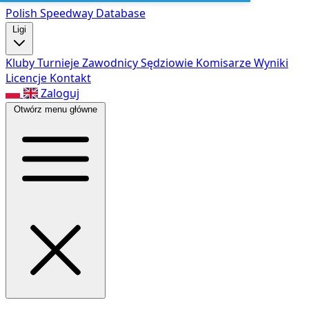
Polish Speed
way Database
Ligi
Kluby
Turnieje
Zawodnicy
Sędziowie
Komisarze
Wyniki
Licencje
Kontakt
Zaloguj
Otwórz menu główne