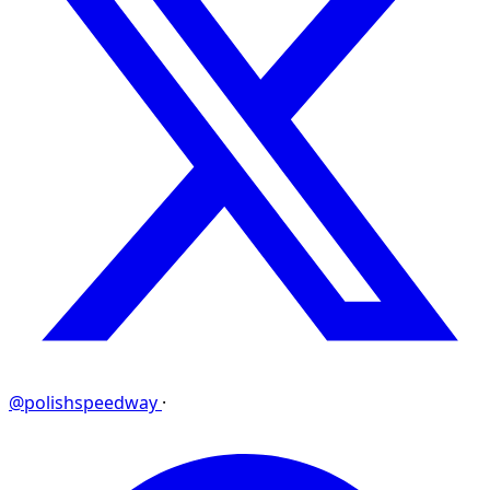
@polishspeedway
·