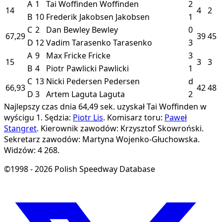
A
1
Tai Woffinden
Woffinden
2
14
4
2
B
10
Frederik Jakobsen
Jakobsen
1
C
2
Dan Bewley
Bewley
0
67,29
39
45
D
12
Vadim Tarasenko
Tarasenko
3
A
9
Max Fricke
Fricke
3
15
3
3
B
4
Piotr Pawlicki
Pawlicki
1
C
13
Nicki Pedersen
Pedersen
d
66,93
42
48
D
3
Artem Laguta
Laguta
2
Najlepszy czas dnia 64,49 sek. uzyskał Tai Woffinden w
wyścigu 1.
Sędzia:
Piotr Lis
.
Komisarz toru:
Paweł
Stangret
.
Kierownik zawodów: Krzysztof Skowroński.
Sekretarz zawodów: Martyna Wojenko-Głuchowska.
Widzów: 4 268.
©1998 - 2026 Polish Speedway Database