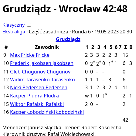
Grudziądz - Wrocław 42:48
Klasyczny
Ekstraliga
·
Część zasadnicza ·
Runda 6 ·
19.05.2023
20:30
Grudziądz
#
Zawodnik
1
2
3
4
5
6
7
Σ
B
9
Max Fricke
Fricke
2
3
3
2
2
3
15
*
*
*
10
Frederik Jakobsen
Jakobsen
0
0
1
6
3
2
2
1
11
Gleb Chugunov
Chugunov
0
0
-
-
0
12
Vadim Tarasenko
Tarasenko
1
1
1
-
3
6
13
Nicki Pedersen
Pedersen
3
1
2
3
2
d
11
*
14
Kacper Pludra
Pludra
w
1
0
2
1
1
15
Wiktor Rafalski
Rafalski
2
0
-
2
16
Kacper Łobodziński
Łobodziński
42
Menedżer: Janusz Ślączka.
Trener: Robert Kościecha.
Kierownik drużyny: Rafał Wojciechowski.