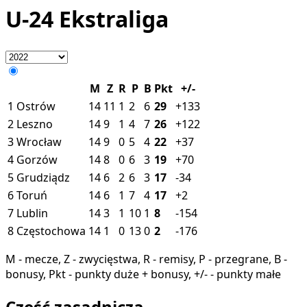
U-24 Ekstraliga
M
Z
R
P
B
Pkt
+/-
1
Ostrów
14
11
1
2
6
29
+133
2
Leszno
14
9
1
4
7
26
+122
3
Wrocław
14
9
0
5
4
22
+37
4
Gorzów
14
8
0
6
3
19
+70
5
Grudziądz
14
6
2
6
3
17
-34
6
Toruń
14
6
1
7
4
17
+2
7
Lublin
14
3
1
10
1
8
-154
8
Częstochowa
14
1
0
13
0
2
-176
M - mecze, Z - zwycięstwa, R - remisy, P - przegrane, B -
bonusy, Pkt - punkty duże + bonusy, +/- - punkty małe
Część zasadnicza