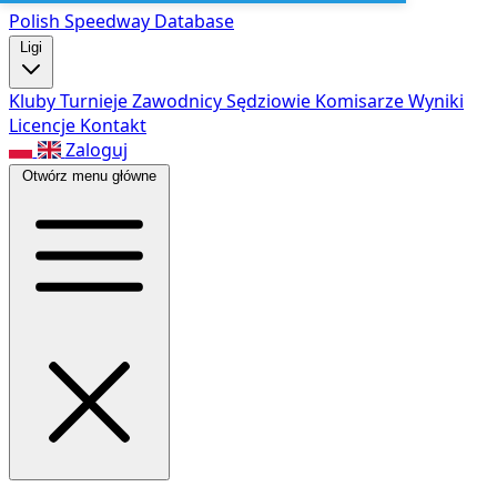
Polish Speed
way Database
Ligi
Kluby
Turnieje
Zawodnicy
Sędziowie
Komisarze
Wyniki
Licencje
Kontakt
Zaloguj
Otwórz menu główne