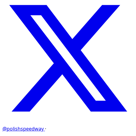
@polishspeedway
·