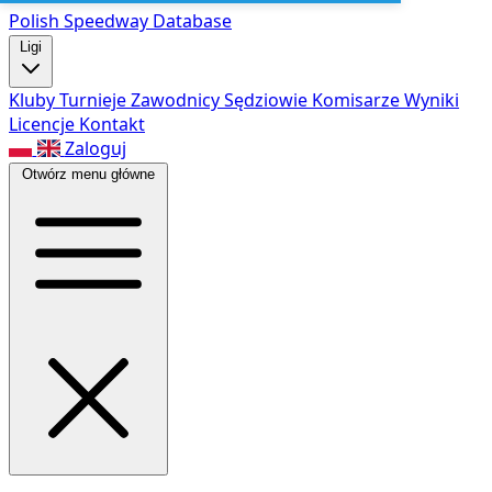
Polish Speed
way Database
Ligi
Kluby
Turnieje
Zawodnicy
Sędziowie
Komisarze
Wyniki
Licencje
Kontakt
Zaloguj
Otwórz menu główne