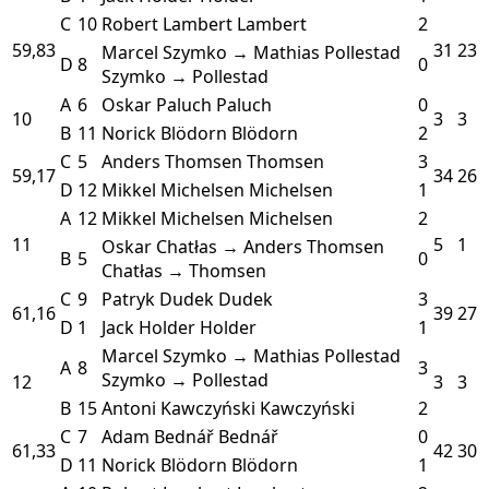
C
10
Robert Lambert
Lambert
2
59,83
31
23
Marcel Szymko → Mathias Pollestad
D
8
0
Szymko → Pollestad
A
6
Oskar Paluch
Paluch
0
10
3
3
B
11
Norick Blödorn
Blödorn
2
C
5
Anders Thomsen
Thomsen
3
59,17
34
26
D
12
Mikkel Michelsen
Michelsen
1
A
12
Mikkel Michelsen
Michelsen
2
11
5
1
Oskar Chatłas → Anders Thomsen
B
5
0
Chatłas → Thomsen
C
9
Patryk Dudek
Dudek
3
61,16
39
27
D
1
Jack Holder
Holder
1
Marcel Szymko → Mathias Pollestad
A
8
3
Szymko → Pollestad
12
3
3
B
15
Antoni Kawczyński
Kawczyński
2
C
7
Adam Bednář
Bednář
0
61,33
42
30
D
11
Norick Blödorn
Blödorn
1