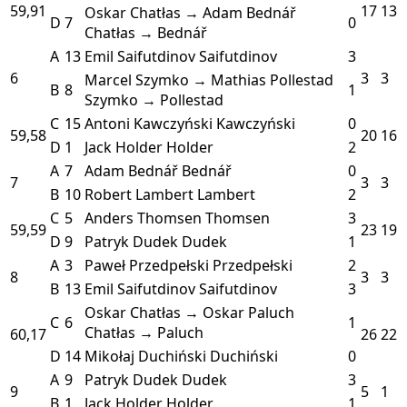
59,91
17
13
Oskar Chatłas → Adam Bednář
D
7
0
Chatłas → Bednář
A
13
Emil Saifutdinov
Saifutdinov
3
6
3
3
Marcel Szymko → Mathias Pollestad
B
8
1
Szymko → Pollestad
C
15
Antoni Kawczyński
Kawczyński
0
59,58
20
16
D
1
Jack Holder
Holder
2
A
7
Adam Bednář
Bednář
0
7
3
3
B
10
Robert Lambert
Lambert
2
C
5
Anders Thomsen
Thomsen
3
59,59
23
19
D
9
Patryk Dudek
Dudek
1
A
3
Paweł Przedpełski
Przedpełski
2
8
3
3
B
13
Emil Saifutdinov
Saifutdinov
3
Oskar Chatłas → Oskar Paluch
C
6
1
Chatłas → Paluch
60,17
26
22
D
14
Mikołaj Duchiński
Duchiński
0
A
9
Patryk Dudek
Dudek
3
9
5
1
B
1
Jack Holder
Holder
1