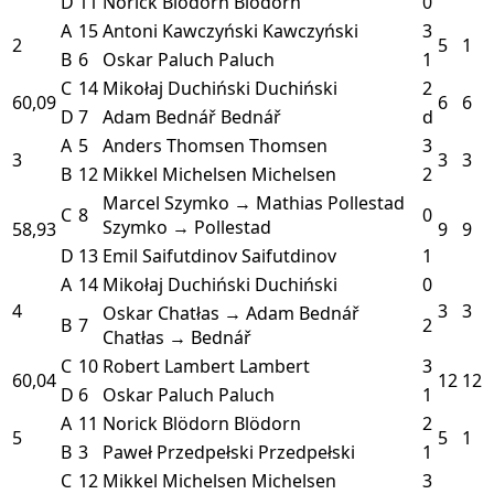
D
11
Norick Blödorn
Blödorn
0
A
15
Antoni Kawczyński
Kawczyński
3
2
5
1
B
6
Oskar Paluch
Paluch
1
C
14
Mikołaj Duchiński
Duchiński
2
60,09
6
6
D
7
Adam Bednář
Bednář
d
A
5
Anders Thomsen
Thomsen
3
3
3
3
B
12
Mikkel Michelsen
Michelsen
2
Marcel Szymko → Mathias Pollestad
C
8
0
Szymko → Pollestad
58,93
9
9
D
13
Emil Saifutdinov
Saifutdinov
1
A
14
Mikołaj Duchiński
Duchiński
0
4
3
3
Oskar Chatłas → Adam Bednář
B
7
2
Chatłas → Bednář
C
10
Robert Lambert
Lambert
3
60,04
12
12
D
6
Oskar Paluch
Paluch
1
A
11
Norick Blödorn
Blödorn
2
5
5
1
B
3
Paweł Przedpełski
Przedpełski
1
C
12
Mikkel Michelsen
Michelsen
3