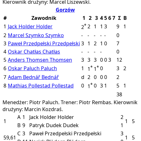
Kierownik drużyny: Marcel Liszewski.
Gorzów
#
Zawodnik
1
2
3
4
5
6
7
Σ
B
*
1
Jack Holder
Holder
2
1
1
3
9
1
2
2
Marcel Szymko
Szymko
-
-
-
-
-
0
3
Paweł Przedpełski
Przedpełski
3
1
2
1
0
7
4
Oskar Chatłas
Chatłas
-
-
-
-
0
5
Anders Thomsen
Thomsen
3
3
3
0
0
3
12
*
*
6
Oskar Paluch
Paluch
1
0
3
2
1
1
7
Adam Bednář
Bednář
d
2
0
0
0
2
*
8
Mathias Pollestad
Pollestad
0
0
3
1
5
1
1
38
Menedżer: Piotr Paluch.
Trener: Piotr Rembas.
Kierownik
drużyny: Marcin Kozdraś.
A
1
Jack Holder
Holder
2
1
1
5
B
9
Patryk Dudek
Dudek
1
C
3
Paweł Przedpełski
Przedpełski
3
59,61
1
5