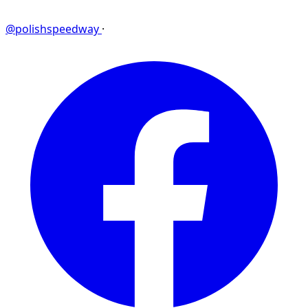
@polishspeedway
·