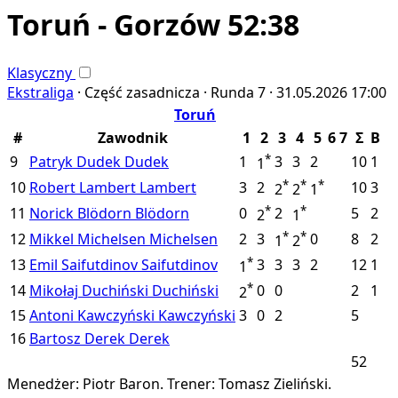
Toruń - Gorzów 52:38
Klasyczny
Ekstraliga
·
Część zasadnicza ·
Runda 7 ·
31.05.2026
17:00
Toruń
#
Zawodnik
1
2
3
4
5
6
7
Σ
B
*
9
Patryk Dudek
Dudek
1
3
3
2
10
1
1
*
*
*
10
Robert Lambert
Lambert
3
2
10
3
2
2
1
*
*
11
Norick Blödorn
Blödorn
0
2
5
2
2
1
*
*
12
Mikkel Michelsen
Michelsen
2
3
0
8
2
1
2
*
13
Emil Saifutdinov
Saifutdinov
3
3
3
2
12
1
1
*
14
Mikołaj Duchiński
Duchiński
0
0
2
1
2
15
Antoni Kawczyński
Kawczyński
3
0
2
5
16
Bartosz Derek
Derek
52
Menedżer: Piotr Baron.
Trener: Tomasz Zieliński.