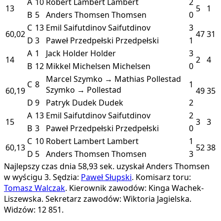
A
10
Robert Lambert
Lambert
2
13
5
1
B
5
Anders Thomsen
Thomsen
0
C
13
Emil Saifutdinov
Saifutdinov
3
60,02
47
31
D
3
Paweł Przedpełski
Przedpełski
1
A
1
Jack Holder
Holder
3
14
2
4
B
12
Mikkel Michelsen
Michelsen
0
Marcel Szymko → Mathias Pollestad
C
8
1
Szymko → Pollestad
60,19
49
35
D
9
Patryk Dudek
Dudek
2
A
13
Emil Saifutdinov
Saifutdinov
2
15
3
3
B
3
Paweł Przedpełski
Przedpełski
0
C
10
Robert Lambert
Lambert
1
60,13
52
38
D
5
Anders Thomsen
Thomsen
3
Najlepszy czas dnia 58,93 sek. uzyskał Anders Thomsen
w wyścigu 3.
Sędzia:
Paweł Słupski
.
Komisarz toru:
Tomasz Walczak
.
Kierownik zawodów: Kinga Wachek-
Liszewska.
Sekretarz zawodów: Wiktoria Jagielska.
Widzów: 12 851.