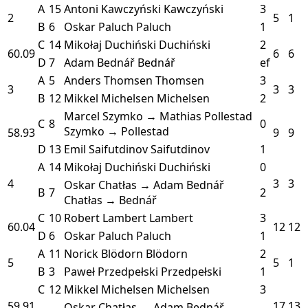
A
15
Antoni Kawczyński
Kawczyński
3
2
5
1
B
6
Oskar Paluch
Paluch
1
C
14
Mikołaj Duchiński
Duchiński
2
60.09
6
6
D
7
Adam Bednář
Bednář
ef
A
5
Anders Thomsen
Thomsen
3
3
3
3
B
12
Mikkel Michelsen
Michelsen
2
Marcel Szymko → Mathias Pollestad
C
8
0
Szymko → Pollestad
58.93
9
9
D
13
Emil Saifutdinov
Saifutdinov
1
A
14
Mikołaj Duchiński
Duchiński
0
4
3
3
Oskar Chatłas → Adam Bednář
B
7
2
Chatłas → Bednář
C
10
Robert Lambert
Lambert
3
60.04
12
12
D
6
Oskar Paluch
Paluch
1
A
11
Norick Blödorn
Blödorn
2
5
5
1
B
3
Paweł Przedpełski
Przedpełski
1
C
12
Mikkel Michelsen
Michelsen
3
59.91
17
13
Oskar Chatłas → Adam Bednář