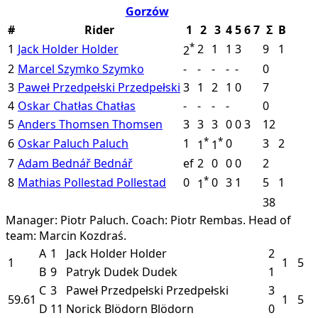
Gorzów
#
Rider
1
2
3
4
5
6
7
Σ
B
*
1
Jack Holder
Holder
2
1
1
3
9
1
2
2
Marcel Szymko
Szymko
-
-
-
-
-
0
3
Paweł Przedpełski
Przedpełski
3
1
2
1
0
7
4
Oskar Chatłas
Chatłas
-
-
-
-
0
5
Anders Thomsen
Thomsen
3
3
3
0
0
3
12
*
*
6
Oskar Paluch
Paluch
1
0
3
2
1
1
7
Adam Bednář
Bednář
ef
2
0
0
0
2
*
8
Mathias Pollestad
Pollestad
0
0
3
1
5
1
1
38
Manager: Piotr Paluch.
Coach: Piotr Rembas.
Head of
team: Marcin Kozdraś.
A
1
Jack Holder
Holder
2
1
1
5
B
9
Patryk Dudek
Dudek
1
C
3
Paweł Przedpełski
Przedpełski
3
59.61
1
5
D
11
Norick Blödorn
Blödorn
0