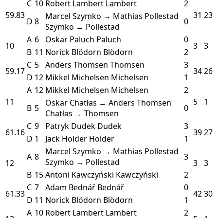
C
10
Robert Lambert
Lambert
2
59.83
31
23
Marcel Szymko → Mathias Pollestad
D
8
0
Szymko → Pollestad
A
6
Oskar Paluch
Paluch
0
10
3
3
B
11
Norick Blödorn
Blödorn
2
C
5
Anders Thomsen
Thomsen
3
59.17
34
26
D
12
Mikkel Michelsen
Michelsen
1
A
12
Mikkel Michelsen
Michelsen
2
11
5
1
Oskar Chatłas → Anders Thomsen
B
5
0
Chatłas → Thomsen
C
9
Patryk Dudek
Dudek
3
61.16
39
27
D
1
Jack Holder
Holder
1
Marcel Szymko → Mathias Pollestad
A
8
3
Szymko → Pollestad
12
3
3
B
15
Antoni Kawczyński
Kawczyński
2
C
7
Adam Bednář
Bednář
0
61.33
42
30
D
11
Norick Blödorn
Blödorn
1
A
10
Robert Lambert
Lambert
2