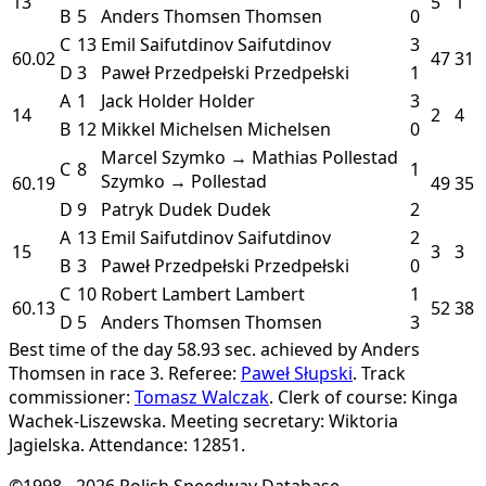
13
5
1
B
5
Anders Thomsen
Thomsen
0
C
13
Emil Saifutdinov
Saifutdinov
3
60.02
47
31
D
3
Paweł Przedpełski
Przedpełski
1
A
1
Jack Holder
Holder
3
14
2
4
B
12
Mikkel Michelsen
Michelsen
0
Marcel Szymko → Mathias Pollestad
C
8
1
Szymko → Pollestad
60.19
49
35
D
9
Patryk Dudek
Dudek
2
A
13
Emil Saifutdinov
Saifutdinov
2
15
3
3
B
3
Paweł Przedpełski
Przedpełski
0
C
10
Robert Lambert
Lambert
1
60.13
52
38
D
5
Anders Thomsen
Thomsen
3
Best time of the day 58.93 sec. achieved by Anders
Thomsen in race 3.
Referee:
Paweł Słupski
.
Track
commissioner:
Tomasz Walczak
.
Clerk of course: Kinga
Wachek-Liszewska.
Meeting secretary: Wiktoria
Jagielska.
Attendance: 12851.
©1998 - 2026 Polish Speedway Database