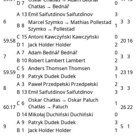
D
7
0
Chatłas → Bednář
A
13
Emil Saifutdinov
Saifutdinov
3
6
3
3
Marcel Szymko → Mathias Pollestad
B
8
1
Szymko → Pollestad
C
15
Antoni Kawczyński
Kawczyński
0
59.58
20
16
D
1
Jack Holder
Holder
2
A
7
Adam Bednář
Bednář
0
7
3
3
B
10
Robert Lambert
Lambert
2
C
5
Anders Thomsen
Thomsen
3
59.59
23
19
D
9
Patryk Dudek
Dudek
1
A
3
Paweł Przedpełski
Przedpełski
2
8
3
3
B
13
Emil Saifutdinov
Saifutdinov
3
Oskar Chatłas → Oskar Paluch
C
6
1
Chatłas → Paluch
60.17
26
22
D
14
Mikołaj Duchiński
Duchiński
0
A
9
Patryk Dudek
Dudek
3
9
5
1
B
1
Jack Holder
Holder
1