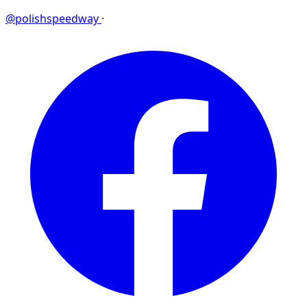
@polishspeedway
·