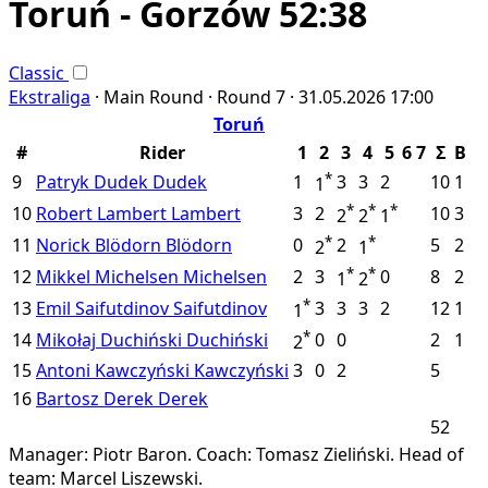
Toruń - Gorzów 52:38
Classic
Ekstraliga
·
Main Round ·
Round 7 ·
31.05.2026
17:00
Toruń
#
Rider
1
2
3
4
5
6
7
Σ
B
*
9
Patryk Dudek
Dudek
1
3
3
2
10
1
1
*
*
*
10
Robert Lambert
Lambert
3
2
10
3
2
2
1
*
*
11
Norick Blödorn
Blödorn
0
2
5
2
2
1
*
*
12
Mikkel Michelsen
Michelsen
2
3
0
8
2
1
2
*
13
Emil Saifutdinov
Saifutdinov
3
3
3
2
12
1
1
*
14
Mikołaj Duchiński
Duchiński
0
0
2
1
2
15
Antoni Kawczyński
Kawczyński
3
0
2
5
16
Bartosz Derek
Derek
52
Manager: Piotr Baron.
Coach: Tomasz Zieliński.
Head of
team: Marcel Liszewski.