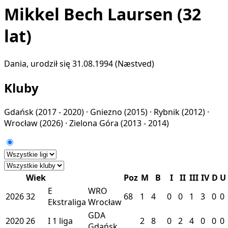
Mikkel Bech Laursen
(32
lat)
Dania, urodził się 31.08.1994 (Næstved)
Kluby
Gdańsk
(2017 - 2020) ·
Gniezno
(2015) ·
Rybnik
(2012) ·
Wrocław
(2026) ·
Zielona Góra
(2013 - 2014)
Wiek
Poz
M
B
I
II
III
IV
D
U
E
WRO
2026
32
68
1
4
0
0
1
3
0
0
Ekstraliga
Wrocław
GDA
2020
26
I
1 liga
2
8
0
2
4
0
0
0
Gdańsk