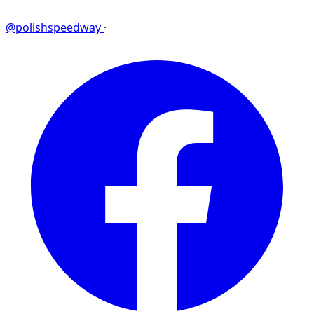
@polishspeedway
·