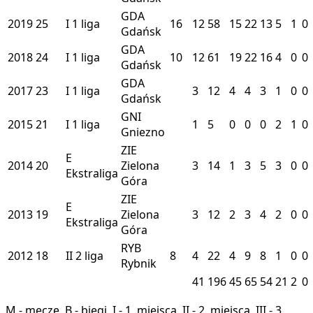
GDA
2019
25
I
1 liga
16
12
58
15
22
13
5
1
0
Gdańsk
GDA
2018
24
I
1 liga
10
12
61
19
22
16
4
0
0
Gdańsk
GDA
2017
23
I
1 liga
3
12
4
4
3
1
0
0
Gdańsk
GNI
2015
21
I
1 liga
1
5
0
0
0
2
1
0
Gniezno
ZIE
E
2014
20
Zielona
3
14
1
3
5
3
0
0
Ekstraliga
Góra
ZIE
E
2013
19
Zielona
3
12
2
3
4
2
0
0
Ekstraliga
Góra
RYB
2012
18
II
2 liga
8
4
22
4
9
8
1
0
0
Rybnik
41
196
45
65
54
21
2
0
M - mecze, B - biegi, I - 1. miejsca, II - 2. miejsca, III - 3.