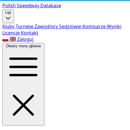
Polish Speed
way Database
Ligi
Kluby
Turnieje
Zawodnicy
Sędziowie
Komisarze
Wyniki
Licencje
Kontakt
Zaloguj
Otwórz menu główne