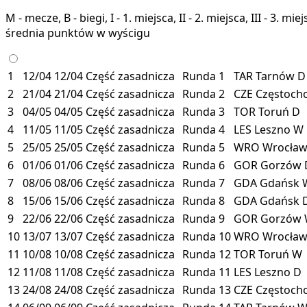
M - mecze, B - biegi, I - 1. miejsca, II - 2. miejsca, III - 3. 
średnia punktów w wyścigu
1
12/04
12/04
Część zasadnicza
Runda 1
TAR
Tarnów
D
2
21/04
21/04
Część zasadnicza
Runda 2
CZE
Częstoc
3
04/05
04/05
Część zasadnicza
Runda 3
TOR
Toruń
D
4
11/05
11/05
Część zasadnicza
Runda 4
LES
Leszno
W
5
25/05
25/05
Część zasadnicza
Runda 5
WRO
Wrocła
6
01/06
01/06
Część zasadnicza
Runda 6
GOR
Gorzów
7
08/06
08/06
Część zasadnicza
Runda 7
GDA
Gdańsk
8
15/06
15/06
Część zasadnicza
Runda 8
GDA
Gdańsk
9
22/06
22/06
Część zasadnicza
Runda 9
GOR
Gorzów
10
13/07
13/07
Część zasadnicza
Runda 10
WRO
Wrocła
11
10/08
10/08
Część zasadnicza
Runda 12
TOR
Toruń
W
12
11/08
11/08
Część zasadnicza
Runda 11
LES
Leszno
D
13
24/08
24/08
Część zasadnicza
Runda 13
CZE
Częstoc