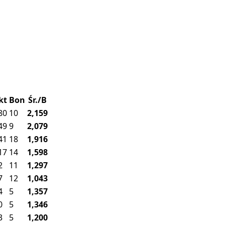
kt
Bon
Śr./B
80
10
2,159
49
9
2,079
41
18
1,916
17
14
1,598
2
11
1,297
7
12
1,043
4
5
1,357
0
5
1,346
3
5
1,200