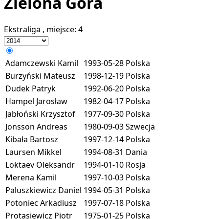
Zielona Góra
Ekstraliga
, miejsce:
4
Adamczewski Kamil
1993-05-28
Polska
Burzyński Mateusz
1998-12-19
Polska
Dudek Patryk
1992-06-20
Polska
Hampel Jarosław
1982-04-17
Polska
Jabłoński Krzysztof
1977-09-30
Polska
Jonsson Andreas
1980-09-03
Szwecja
Kibała Bartosz
1997-12-14
Polska
Laursen Mikkel
1994-08-31
Dania
Loktaev Oleksandr
1994-01-10
Rosja
Merena Kamil
1997-10-03
Polska
Paluszkiewicz Daniel
1994-05-31
Polska
Potoniec Arkadiusz
1997-07-18
Polska
Protasiewicz Piotr
1975-01-25
Polska