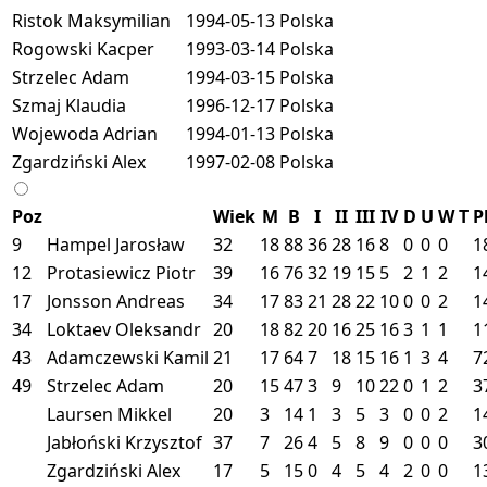
Ristok Maksymilian
1994-05-13
Polska
Rogowski Kacper
1993-03-14
Polska
Strzelec Adam
1994-03-15
Polska
Szmaj Klaudia
1996-12-17
Polska
Wojewoda Adrian
1994-01-13
Polska
Zgardziński Alex
1997-02-08
Polska
Poz
Wiek
M
B
I
II
III
IV
D
U
W
T
P
9
Hampel Jarosław
32
18
88
36
28
16
8
0
0
0
1
12
Protasiewicz Piotr
39
16
76
32
19
15
5
2
1
2
1
17
Jonsson Andreas
34
17
83
21
28
22
10
0
0
2
1
34
Loktaev Oleksandr
20
18
82
20
16
25
16
3
1
1
1
43
Adamczewski Kamil
21
17
64
7
18
15
16
1
3
4
7
49
Strzelec Adam
20
15
47
3
9
10
22
0
1
2
3
Laursen Mikkel
20
3
14
1
3
5
3
0
0
2
1
Jabłoński Krzysztof
37
7
26
4
5
8
9
0
0
0
3
Zgardziński Alex
17
5
15
0
4
5
4
2
0
0
1