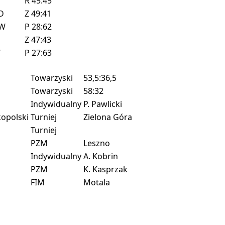
W
R
45:45
D
Z
49:41
W
P
28:62
Z
47:43
W
P
27:63
Towarzyski
53,5:36,5
Towarzyski
58:32
Indywidualny
P. Pawlicki
opolski
Turniej
Zielona Góra
Turniej
PZM
Leszno
Indywidualny
A. Kobrin
PZM
K. Kasprzak
FIM
Motala