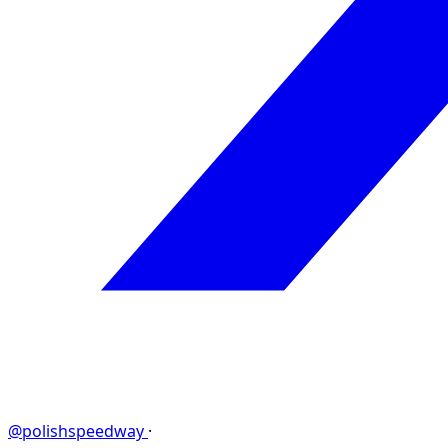
@polishspeedway
·