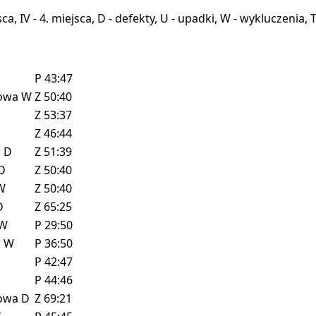
miejsca, IV - 4. miejsca, D - defekty, U - upadki, W - wykluczeni
P
43:47
howa
W
Z
50:40
Z
53:37
Z
46:44
w
D
Z
51:39
D
Z
50:40
W
Z
50:40
D
Z
65:25
W
P
29:50
w
W
P
36:50
P
42:47
P
44:46
howa
D
Z
69:21