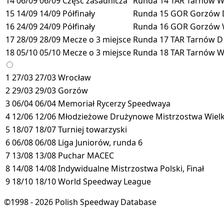
14
06/09
06/09
Część zasadnicza
Runda 14
TAR
Tarnów
15
14/09
14/09
Półfinały
Runda 15
GOR
Gorzów
16
24/09
24/09
Półfinały
Runda 16
GOR
Gorzów
17
28/09
28/09
Mecze o 3 miejsce
Runda 17
TAR
Tarnów
D
18
05/10
05/10
Mecze o 3 miejsce
Runda 18
TAR
Tarnów
1
27/03
27/03
Wrocław
2
29/03
29/03
Gorzów
3
06/04
06/04
Memoriał Rycerzy Speedwaya
4
12/06
12/06
Młodzieżowe Drużynowe Mistrzostwa Wielk
5
18/07
18/07
Turniej towarzyski
6
06/08
06/08
Liga Juniorów, runda 6
7
13/08
13/08
Puchar MACEC
8
14/08
14/08
Indywidualne Mistrzostwa Polski, Finał
9
18/10
18/10
World Speedway League
©1998 - 2026 Polish Speedway Database