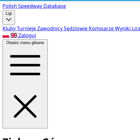
Polish Speed
way Database
Ligi
Kluby
Turnieje
Zawodnicy
Sędziowie
Komisarze
Wyniki
Lic
Zaloguj
Otwórz menu główne