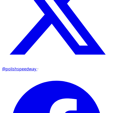
@polishspeedway
·