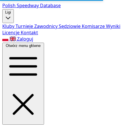
Polish Speed
way Database
Ligi
Kluby
Turnieje
Zawodnicy
Sędziowie
Komisarze
Wyniki
Licencje
Kontakt
Zaloguj
Otwórz menu główne