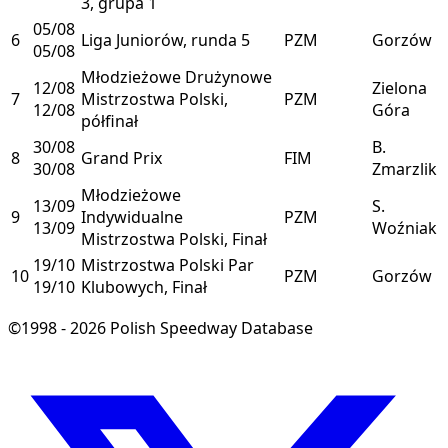
3, grupa 1
05/08
6
Liga Juniorów, runda 5
PZM
Gorzów
05/08
Młodzieżowe Drużynowe
12/08
Zielona
7
Mistrzostwa Polski,
PZM
12/08
Góra
półfinał
30/08
B.
8
Grand Prix
FIM
30/08
Zmarzlik
Młodzieżowe
13/09
S.
9
Indywidualne
PZM
13/09
Woźniak
Mistrzostwa Polski, Finał
19/10
Mistrzostwa Polski Par
10
PZM
Gorzów
19/10
Klubowych, Finał
©1998 - 2026 Polish Speedway Database