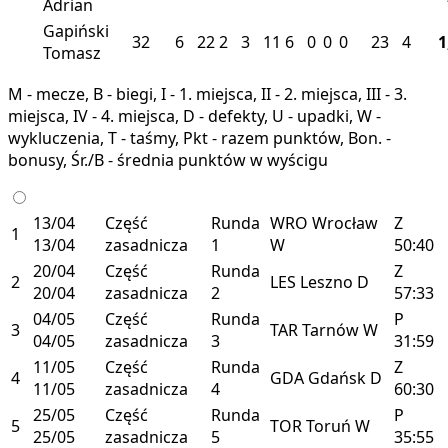
Adrian
Gapiński
32
6
22
2
3
11
6
0
0
0
23
4
1
Tomasz
M - mecze, B - biegi, I - 1. miejsca, II - 2. miejsca, III - 3.
miejsca, IV - 4. miejsca, D - defekty, U - upadki, W -
wykluczenia, T - taśmy, Pkt - razem punktów, Bon. -
bonusy, Śr./B - średnia punktów w wyścigu
13/04
Część
Runda
WRO
Wrocław
Z
1
13/04
zasadnicza
1
W
50:40
20/04
Część
Runda
Z
2
LES
Leszno
D
20/04
zasadnicza
2
57:33
04/05
Część
Runda
P
3
TAR
Tarnów
W
04/05
zasadnicza
3
31:59
11/05
Część
Runda
Z
4
GDA
Gdańsk
D
11/05
zasadnicza
4
60:30
25/05
Część
Runda
P
5
TOR
Toruń
W
25/05
zasadnicza
5
35:55