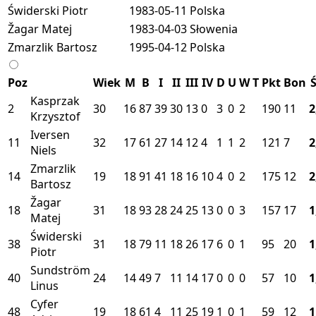
Świderski Piotr
1983-05-11
Polska
Žagar Matej
1983-04-03
Słowenia
Zmarzlik Bartosz
1995-04-12
Polska
Poz
Wiek
M
B
I
II
III
IV
D
U
W
T
Pkt
Bon
Ś
Kasprzak
2
30
16
87
39
30
13
0
3
0
2
190
11
2
Krzysztof
Iversen
11
32
17
61
27
14
12
4
1
1
2
121
7
2
Niels
Zmarzlik
14
19
18
91
41
18
16
10
4
0
2
175
12
2
Bartosz
Žagar
18
31
18
93
28
24
25
13
0
0
3
157
17
1
Matej
Świderski
38
31
18
79
11
18
26
17
6
0
1
95
20
1
Piotr
Sundström
40
24
14
49
7
11
14
17
0
0
0
57
10
1
Linus
Cyfer
48
19
18
61
4
11
25
19
1
0
1
59
12
1