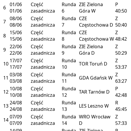
01/06
Część
Runda
ZIE
Zielona
P
6
01/06
zasadnicza
6
Góra
W
40:50
08/06
Część
Runda
CZE
Z
7
08/06
zasadnicza
7
Częstochowa
D
50:40
15/06
Część
Runda
CZE
Z
8
15/06
zasadnicza
8
Częstochowa
W
48:42
22/06
Część
Runda
ZIE
Zielona
Z
9
22/06
zasadnicza
9
Góra
D
50:29
17/07
Część
Runda
Z
10
TOR
Toruń
D
17/07
zasadnicza
10
53:37
03/08
Część
Runda
Z
11
GDA
Gdańsk
W
03/08
zasadnicza
11
63:27
10/08
Część
Runda
P
12
TAR
Tarnów
D
10/08
zasadnicza
12
42:48
24/08
Część
Runda
R
13
LES
Leszno
W
24/08
zasadnicza
13
45:45
07/09
Część
Runda
WRO
Wrocław
Z
14
07/09
zasadnicza
14
D
57:33
14/09
Runda
ZIE
Zielona
P