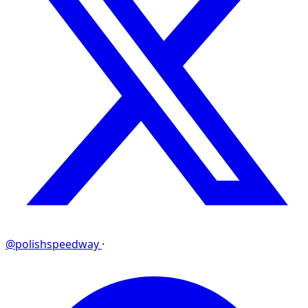
@polishspeedway
·