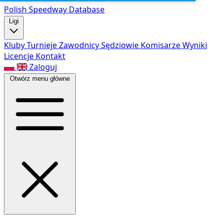
Polish Speed
way Database
Ligi
Kluby
Turnieje
Zawodnicy
Sędziowie
Komisarze
Wyniki
Licencje
Kontakt
Zaloguj
Otwórz menu główne