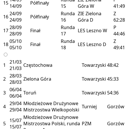
15
Półfinały
14/09
15
Góra
W
41:49
24/09
Runda
ZIE
Zielona
Z
16
Półfinały
24/09
16
Góra
D
62:28
28/09
Runda
P
17
Finał
LES
Leszno
W
28/09
17
44:46
05/10
Runda
Z
18
Finał
LES
Leszno
D
05/10
18
49:41
21/03
1
Częstochowa
Towarzyski
48:42
21/03
28/03
2
Zielona Góra
Towarzyski
45:33
28/03
06/04
3
Toruń
Towarzyski
54:36
06/04
29/04
Młodzieżowe Drużynowe
4
Turniej
Gorzów
29/04
Mistrzostwa Wielkopolski
Młodzieżowe Drużynowe
15/07
5
Mistrzostwa Polski, runda
PZM
Gorzów
15/07