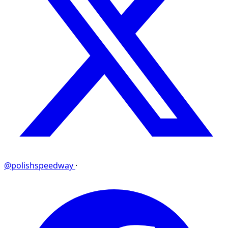
@polishspeedway
·