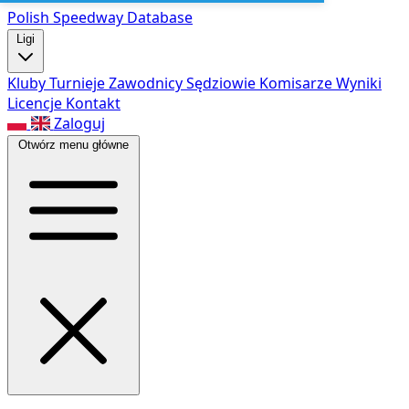
Polish Speed
way Database
Ligi
Kluby
Turnieje
Zawodnicy
Sędziowie
Komisarze
Wyniki
Licencje
Kontakt
Zaloguj
Otwórz menu główne