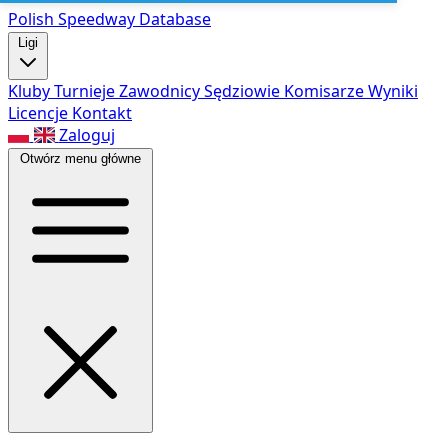
Polish Speed
way Database
Ligi
Kluby
Turnieje
Zawodnicy
Sędziowie
Komisarze
Wyniki
Licencje
Kontakt
Zaloguj
Otwórz menu główne