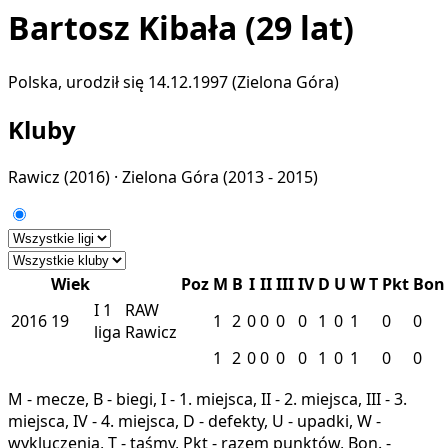
Bartosz Kibała
(29 lat)
Polska, urodził się 14.12.1997 (Zielona Góra)
Kluby
Rawicz
(2016) ·
Zielona Góra
(2013 - 2015)
Wiek
Poz
M
B
I
II
III
IV
D
U
W
T
Pkt
Bon
I
1
RAW
2016
19
1
2
0
0
0
0
1
0
1
0
0
liga
Rawicz
1
2
0
0
0
0
1
0
1
0
0
M - mecze, B - biegi, I - 1. miejsca, II - 2. miejsca, III - 3.
miejsca, IV - 4. miejsca, D - defekty, U - upadki, W -
wykluczenia, T - taśmy, Pkt - razem punktów, Bon. -