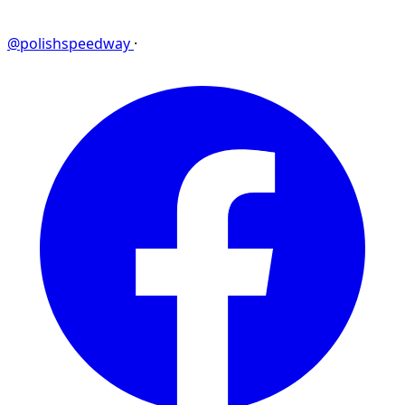
@polishspeedway
·