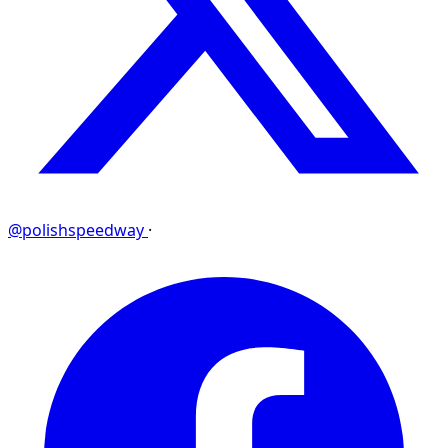
@polishspeedway
·