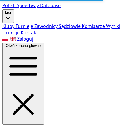
Polish Speed
way Database
Ligi
Kluby
Turnieje
Zawodnicy
Sędziowie
Komisarze
Wyniki
Licencje
Kontakt
Zaloguj
Otwórz menu główne