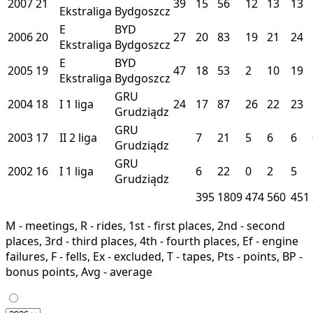
2007
21
39
15
56
12
13
13
Ekstraliga
Bydgoszcz
E
BYD
2006
20
27
20
83
19
21
24
Ekstraliga
Bydgoszcz
E
BYD
2005
19
47
18
53
2
10
19
Ekstraliga
Bydgoszcz
GRU
2004
18
I
1 liga
24
17
87
26
22
23
Grudziądz
GRU
2003
17
II
2 liga
7
21
5
6
6
Grudziądz
GRU
2002
16
I
1 liga
6
22
0
2
5
Grudziądz
395
1809
474
560
451
M - meetings, R - rides, 1st - first places, 2nd - second
places, 3rd - third places, 4th - fourth places, Ef - engine
failures, F - fells, Ex - excluded, T - tapes, Pts - points, BP -
bonus points, Avg - average