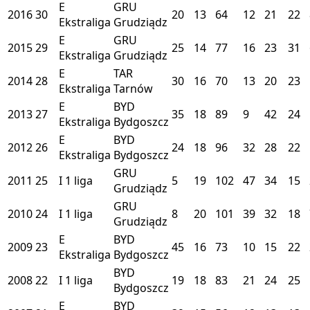
E
GRU
2016
30
20
13
64
12
21
22
Ekstraliga
Grudziądz
E
GRU
2015
29
25
14
77
16
23
31
Ekstraliga
Grudziądz
E
TAR
2014
28
30
16
70
13
20
23
Ekstraliga
Tarnów
E
BYD
2013
27
35
18
89
9
42
24
Ekstraliga
Bydgoszcz
E
BYD
2012
26
24
18
96
32
28
22
Ekstraliga
Bydgoszcz
GRU
2011
25
I
1 liga
5
19
102
47
34
15
Grudziądz
GRU
2010
24
I
1 liga
8
20
101
39
32
18
Grudziądz
E
BYD
2009
23
45
16
73
10
15
22
Ekstraliga
Bydgoszcz
BYD
2008
22
I
1 liga
19
18
83
21
24
25
Bydgoszcz
E
BYD