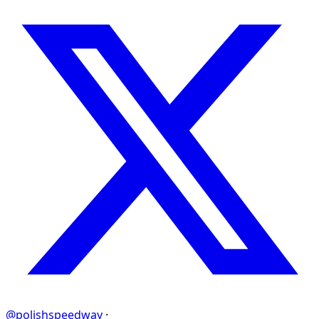
@polishspeedway
·