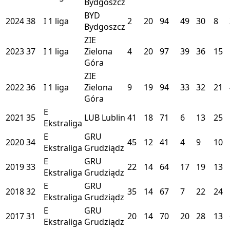
Bydgoszcz
BYD
2024
38
I
1 liga
2
20
94
49
30
8
Bydgoszcz
ZIE
2023
37
I
1 liga
Zielona
4
20
97
39
36
15
Góra
ZIE
2022
36
I
1 liga
Zielona
9
19
94
33
32
21
Góra
E
2021
35
LUB
Lublin
41
18
71
6
13
25
Ekstraliga
E
GRU
2020
34
45
12
41
4
9
10
Ekstraliga
Grudziądz
E
GRU
2019
33
22
14
64
17
19
13
Ekstraliga
Grudziądz
E
GRU
2018
32
35
14
67
7
22
24
Ekstraliga
Grudziądz
E
GRU
2017
31
20
14
70
20
28
13
Ekstraliga
Grudziądz