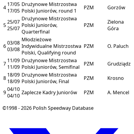
17/05
Drużynowe Mistrzostwa
4
PZM
Gorzów
17/05
Polski Juniorów, round 1
Drużynowe Mistrzostwa
25/07
Zielona
5
Polski Juniorów,
PZM
25/07
Góra
Quarterfinal
Młodzieżowe
03/08
6
Indywidualne Mistrzostwa
PZM
O. Paluch
03/08
Polski, Qualifying round
11/09
Drużynowe Mistrzostwa
7
PZM
Grudziądz
11/09
Polski Juniorów, Semifinal
18/09
Drużynowe Mistrzostwa
8
PZM
Krosno
18/09
Polski Juniorów, Final
04/10
9
Zaplecze Kadry Juniorów
PZM
A. Mencel
04/10
©1998 - 2026 Polish Speedway Database