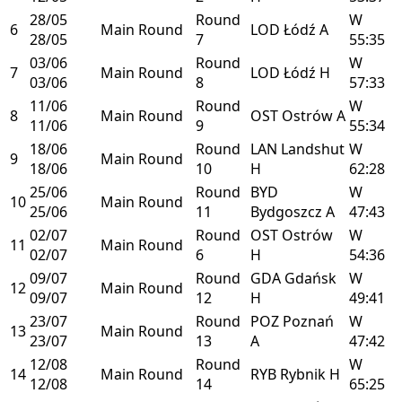
28/05
Round
W
6
Main Round
LOD
Łódź
A
28/05
7
55:35
03/06
Round
W
7
Main Round
LOD
Łódź
H
03/06
8
57:33
11/06
Round
W
8
Main Round
OST
Ostrów
A
11/06
9
55:34
18/06
Round
LAN
Landshut
W
9
Main Round
18/06
10
H
62:28
25/06
Round
BYD
W
10
Main Round
25/06
11
Bydgoszcz
A
47:43
02/07
Round
OST
Ostrów
W
11
Main Round
02/07
6
H
54:36
09/07
Round
GDA
Gdańsk
W
12
Main Round
09/07
12
H
49:41
23/07
Round
POZ
Poznań
W
13
Main Round
23/07
13
A
47:42
12/08
Round
W
14
Main Round
RYB
Rybnik
H
12/08
14
65:25