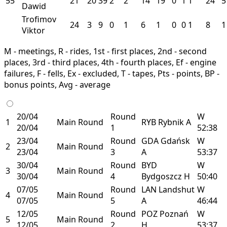
55
21
20
39
2
2
14
19
0
1
1
24
5
Dawid
Trofimov
24
3
9
0
1
6
1
0
0
1
8
1
Viktor
M - meetings, R - rides, 1st - first places, 2nd - second
places, 3rd - third places, 4th - fourth places, Ef - engine
failures, F - fells, Ex - excluded, T - tapes, Pts - points, BP -
bonus points, Avg - average
20/04
Round
W
1
Main Round
RYB
Rybnik
A
20/04
1
52:38
23/04
Round
GDA
Gdańsk
W
2
Main Round
23/04
3
A
53:37
30/04
Round
BYD
W
3
Main Round
30/04
4
Bydgoszcz
H
50:40
07/05
Round
LAN
Landshut
W
4
Main Round
07/05
5
A
46:44
12/05
Round
POZ
Poznań
W
5
Main Round
12/05
2
H
53:37