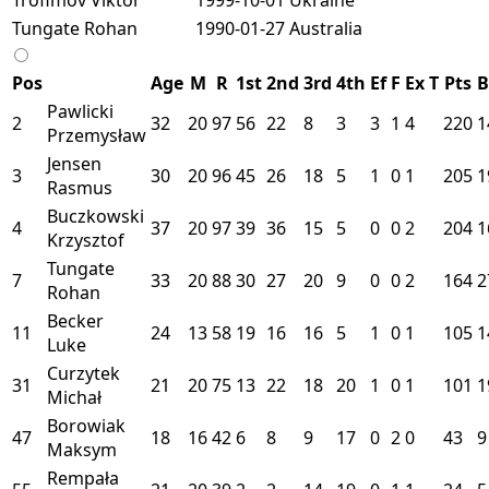
Tungate Rohan
1990-01-27
Australia
Pos
Age
M
R
1st
2nd
3rd
4th
Ef
F
Ex
T
Pts
B
Pawlicki
2
32
20
97
56
22
8
3
3
1
4
220
1
Przemysław
Jensen
3
30
20
96
45
26
18
5
1
0
1
205
1
Rasmus
Buczkowski
4
37
20
97
39
36
15
5
0
0
2
204
1
Krzysztof
Tungate
7
33
20
88
30
27
20
9
0
0
2
164
2
Rohan
Becker
11
24
13
58
19
16
16
5
1
0
1
105
1
Luke
Curzytek
31
21
20
75
13
22
18
20
1
0
1
101
1
Michał
Borowiak
47
18
16
42
6
8
9
17
0
2
0
43
9
Maksym
Rempała