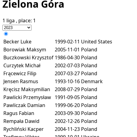
Zielona Góra
1 liga
, place:
1
Becker Luke
1999-02-11
United States
Borowiak Maksym
2005-11-01
Poland
Buczkowski Krzysztof
1986-04-30
Poland
Curzytek Michał
2002-07-03
Poland
Frącewicz Filip
2007-03-27
Poland
Jensen Rasmus
1993-10-16
Denmark
Kręcisz Maksymilian
2008-07-29
Poland
Pawlicki Przemysław
1991-09-05
Poland
Pawliczak Damian
1999-06-20
Poland
Ragus Fabian
2003-09-30
Poland
Rempała Dawid
2002-12-26
Poland
Rychliński Kacper
2004-11-23
Poland
Trofimov Viktor
1999-10-01
Ukraine