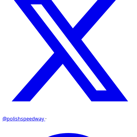
@polishspeedway
·