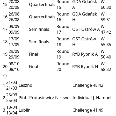
20/08
Round
GDA
Gdańsk
W
15
Quarterfinals
20/08
15
A
60:30
26/08
Round
GDA
Gdańsk
W
16
Quarterfinals
26/08
16
H
59:31
09/09
Round
W
17
Semifinals
OST
Ostrów
A
09/09
17
47:42
17/09
Round
OST
Ostrów
W
18
Semifinals
17/09
18
H
55:35
29/09
Round
W
19
Final
RYB
Rybnik
A
29/09
19
50:40
08/10
Round
W
20
Final
RYB
Rybnik
H
08/10
20
58:32
21/03
1
Leszno
Challenge
48:42
21/03
25/03
2
Piotr Protasiewicz Farewell
Individual
J. Hampel
25/03
13/04
3
Lublin
Challenge
41:49
13/04