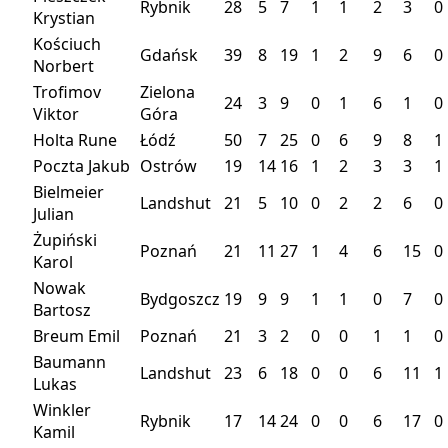
Rybnik
28
5
7
1
1
2
3
0
Krystian
Kościuch
Gdańsk
39
8
19
1
2
9
6
0
Norbert
Trofimov
Zielona
24
3
9
0
1
6
1
0
Viktor
Góra
Holta Rune
Łódź
50
7
25
0
6
9
8
1
Poczta Jakub
Ostrów
19
14
16
1
2
3
3
1
Bielmeier
Landshut
21
5
10
0
2
2
6
0
Julian
Żupiński
Poznań
21
11
27
1
4
6
15
0
Karol
Nowak
Bydgoszcz
19
9
9
1
1
0
7
0
Bartosz
Breum Emil
Poznań
21
3
2
0
0
1
1
0
Baumann
Landshut
23
6
18
0
0
6
11
1
Lukas
Winkler
Rybnik
17
14
24
0
0
6
17
0
Kamil