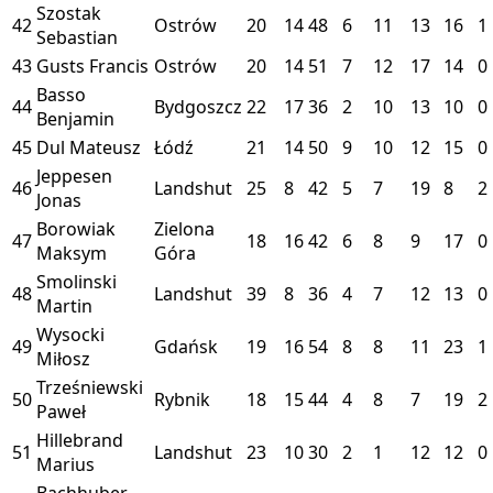
Szostak
42
Ostrów
20
14
48
6
11
13
16
1
Sebastian
43
Gusts Francis
Ostrów
20
14
51
7
12
17
14
0
Basso
44
Bydgoszcz
22
17
36
2
10
13
10
0
Benjamin
45
Dul Mateusz
Łódź
21
14
50
9
10
12
15
0
Jeppesen
46
Landshut
25
8
42
5
7
19
8
2
Jonas
Borowiak
Zielona
47
18
16
42
6
8
9
17
0
Maksym
Góra
Smolinski
48
Landshut
39
8
36
4
7
12
13
0
Martin
Wysocki
49
Gdańsk
19
16
54
8
8
11
23
1
Miłosz
Trześniewski
50
Rybnik
18
15
44
4
8
7
19
2
Paweł
Hillebrand
51
Landshut
23
10
30
2
1
12
12
0
Marius
Bachhuber