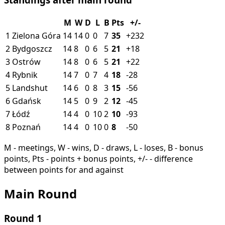
M
W
D
L
B
Pts
+/-
1
Zielona Góra
14
14
0
0
7
35
+232
2
Bydgoszcz
14
8
0
6
5
21
+18
3
Ostrów
14
8
0
6
5
21
+22
4
Rybnik
14
7
0
7
4
18
-28
5
Landshut
14
6
0
8
3
15
-56
6
Gdańsk
14
5
0
9
2
12
-45
7
Łódź
14
4
0
10
2
10
-93
8
Poznań
14
4
0
10
0
8
-50
M - meetings, W - wins, D - draws, L - loses, B - bonus
points, Pts - points + bonus points, +/- - difference
between points for and against
Main Round
Round 1