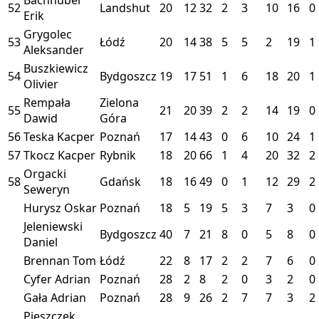
52
Landshut
20
12
32
2
3
10
16
0
Erik
Grygolec
53
Łódź
20
14
38
5
5
2
19
1
Aleksander
Buszkiewicz
54
Bydgoszcz
19
17
51
1
6
18
20
1
Olivier
Rempała
Zielona
55
21
20
39
2
2
14
19
0
Dawid
Góra
56
Teska Kacper
Poznań
17
14
43
0
6
10
24
1
57
Tkocz Kacper
Rybnik
18
20
66
1
4
20
32
2
Orgacki
58
Gdańsk
18
16
49
0
1
12
29
2
Seweryn
Hurysz Oskar
Poznań
18
5
19
5
3
7
3
0
Jeleniewski
Bydgoszcz
40
7
21
8
0
5
8
0
Daniel
Brennan Tom
Łódź
22
8
17
2
2
7
6
0
Cyfer Adrian
Poznań
28
2
8
2
0
3
2
0
Gała Adrian
Poznań
28
9
26
2
7
7
3
2
Pieszczek