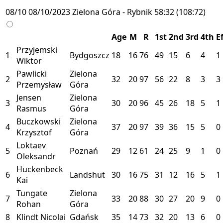
08/10
08/10/2023
Zielona Góra - Rybnik
58:32
(108:72)
Age
M
R
1st
2nd
3rd
4th
E
Przyjemski
1
Bydgoszcz
18
16
76
49
15
6
4
1
Wiktor
Pawlicki
Zielona
2
32
20
97
56
22
8
3
3
Przemysław
Góra
Jensen
Zielona
3
30
20
96
45
26
18
5
1
Rasmus
Góra
Buczkowski
Zielona
4
37
20
97
39
36
15
5
0
Krzysztof
Góra
Loktaev
5
Poznań
29
12
61
24
25
9
1
0
Oleksandr
Huckenbeck
6
Landshut
30
16
75
31
12
16
5
1
Kai
Tungate
Zielona
7
33
20
88
30
27
20
9
0
Rohan
Góra
8
Klindt Nicolai
Gdańsk
35
14
73
32
20
13
6
0