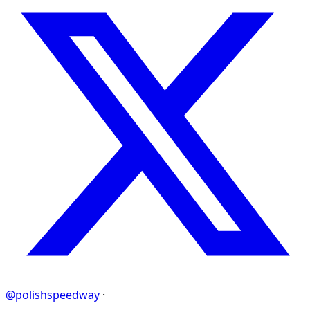
@polishspeedway
·