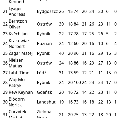
Kenneth
Lyager
21
Bydgoszcz
26
15
74
20
24
20
6
0
Andreas
Berntzon
22
Ostrów
30
18
84
21
26
23
11
0
Oliver
23
Kvěch Jan
Rybnik
22
17
78
17
25
26
5
2
Krakowiak
24
Poznań
24
12
60
20
16
10
6
4
Norbert
25
Žagar Matej
Rybnik
40
20
96
31
16
29
16
3
Nielsen
26
Ostrów
24
18
86
16
29
27
13
0
Matias
27
Lahti Timo
Łódź
31
13
59
12
21
11
15
0
Wojdyło
28
Rybnik
24
20
100
24
24
34
17
0
Patryk
29
Rew Keynan
Gdańsk
20
16
72
14
22
23
11
0
Blödorn
30
Landshut
19
16
73
16
18
22
13
1
Norick
Curzytek
Zielona
31
21
20
75
13
22
18
20
1
Michał
Góra