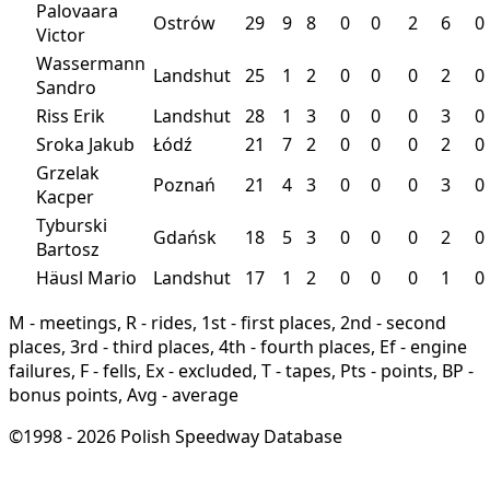
Palovaara
Ostrów
29
9
8
0
0
2
6
0
Victor
Wassermann
Landshut
25
1
2
0
0
0
2
0
Sandro
Riss Erik
Landshut
28
1
3
0
0
0
3
0
Sroka Jakub
Łódź
21
7
2
0
0
0
2
0
Grzelak
Poznań
21
4
3
0
0
0
3
0
Kacper
Tyburski
Gdańsk
18
5
3
0
0
0
2
0
Bartosz
Häusl Mario
Landshut
17
1
2
0
0
0
1
0
M - meetings, R - rides, 1st - first places, 2nd - second
places, 3rd - third places, 4th - fourth places, Ef - engine
failures, F - fells, Ex - excluded, T - tapes, Pts - points, BP -
bonus points, Avg - average
©1998 - 2026 Polish Speedway Database