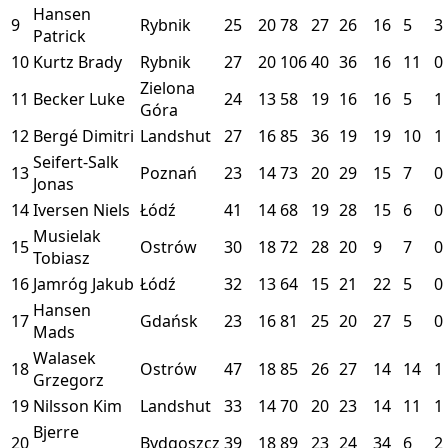
Hansen
9
Rybnik
25
20
78
27
26
16
5
3
Patrick
10
Kurtz Brady
Rybnik
27
20
106
40
36
16
11
0
Zielona
11
Becker Luke
24
13
58
19
16
16
5
1
Góra
12
Bergé Dimitri
Landshut
27
16
85
36
19
19
10
1
Seifert-Salk
13
Poznań
23
14
73
20
29
15
7
0
Jonas
14
Iversen Niels
Łódź
41
14
68
19
28
15
6
0
Musielak
15
Ostrów
30
18
72
28
20
9
7
0
Tobiasz
16
Jamróg Jakub
Łódź
32
13
64
15
21
22
5
0
Hansen
17
Gdańsk
23
16
81
25
20
27
5
0
Mads
Walasek
18
Ostrów
47
18
85
26
27
14
14
1
Grzegorz
19
Nilsson Kim
Landshut
33
14
70
20
23
14
11
1
Bjerre
20
Bydgoszcz
39
18
89
23
24
34
6
2