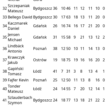
Szczepaniak
32
Bydgoszcz
36
10
46
11
12
11
10
0
Mateusz
33
Bellego David
Bydgoszcz
30
17
63
18
13
11
20
0
Kaczmarek
34
Gdańsk
26
16
74
16
17
21
20
0
Daniel
Jensen
35
Gdańsk
31
15
58
9
21
13
12
2
Michael
Lindbäck
36
Poznań
38
12
50
10
11
14
13
0
Antonio
Krawczyk
37
Ostrów
19
18
75
19
16
16
20
2
Jakub
Gapiński
38
Łódź
41
7
31
3
8
13
4
1
Tomasz
39
Fajfer Kevin
Poznań
25
12
50
11
13
8
16
0
Tonder
40
Łódź
24
14
55
7
20
12
14
1
Mateusz
Szlauderbach
41
Bydgoszcz
24
18
77
13
18
21
22
2
Szymon