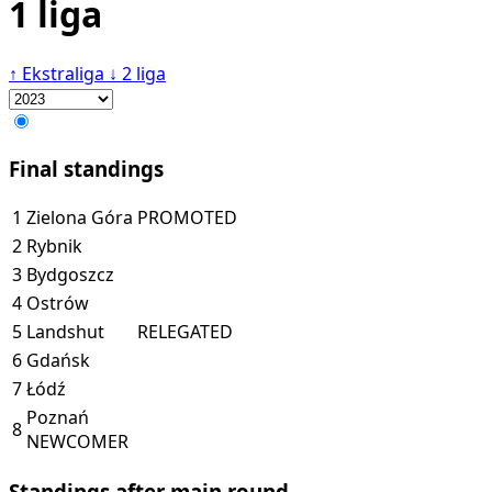
1 liga
↑
Ekstraliga
↓
2 liga
Final standings
1
Zielona Góra
PROMOTED
2
Rybnik
3
Bydgoszcz
4
Ostrów
5
Landshut
RELEGATED
6
Gdańsk
7
Łódź
Poznań
8
NEWCOMER
Standings after main round