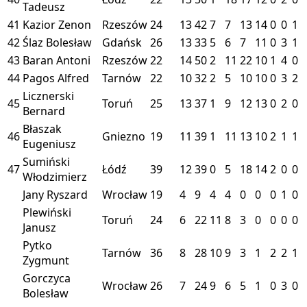
Tadeusz
41
Kazior Zenon
Rzeszów
24
13
42
7
7
13
14
0
0
1
42
Ślaz Bolesław
Gdańsk
26
13
33
5
6
7
11
0
3
1
43
Baran Antoni
Rzeszów
22
14
50
2
11
22
10
1
4
0
44
Pagos Alfred
Tarnów
22
10
32
2
5
10
10
0
3
2
Licznerski
45
Toruń
25
13
37
1
9
12
13
0
2
0
Bernard
Błaszak
46
Gniezno
19
11
39
1
11
13
10
2
1
1
Eugeniusz
Sumiński
47
Łódź
39
12
39
0
5
18
14
2
0
0
Włodzimierz
Jany Ryszard
Wrocław
19
4
9
4
4
0
0
0
1
0
Plewiński
Toruń
24
6
22
11
8
3
0
0
0
0
Janusz
Pytko
Tarnów
36
8
28
10
9
3
1
2
2
1
Zygmunt
Gorczyca
Wrocław
26
7
24
9
6
5
1
0
3
0
Bolesław