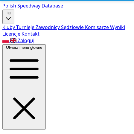
Polish Speed
way Database
Ligi
Kluby
Turnieje
Zawodnicy
Sędziowie
Komisarze
Wyniki
Licencje
Kontakt
Zaloguj
Otwórz menu główne