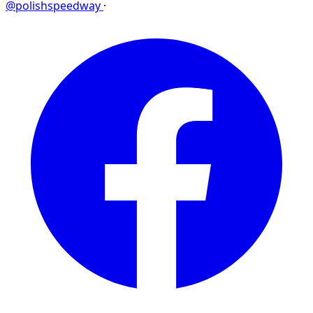
@polishspeedway
·