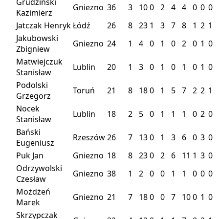
Grudziński
Gniezno
36
3
10
0
2
4
4
0
0
0
Kazimierz
Jatczak Henryk
Łódź
26
8
23
1
3
7
8
1
2
1
Jakubowski
Gniezno
24
1
4
0
1
0
2
0
1
0
Zbigniew
Matwiejczuk
Lublin
20
1
3
0
1
0
1
0
1
0
Stanisław
Podolski
Toruń
21
8
18
0
1
5
7
2
2
1
Grzegorz
Nocek
Lublin
18
2
5
0
1
1
1
0
2
0
Stanisław
Bański
Rzeszów
26
7
13
0
1
3
6
0
3
0
Eugeniusz
Puk Jan
Gniezno
18
8
23
0
2
6
11
1
3
0
Odrzywolski
Gniezno
38
1
2
0
0
1
1
0
0
0
Czesław
Możdżeń
Gniezno
21
7
18
0
0
7
10
0
1
0
Marek
Skrzypczak