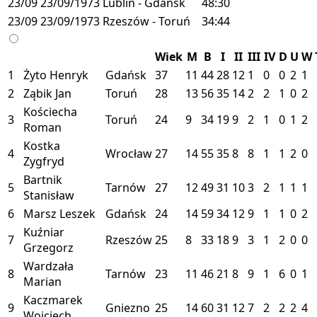
23/09
23/09/1973
Lublin - Gdańsk
48:30
23/09
23/09/1973
Rzeszów - Toruń
34:44
Wiek
M
B
I
II
III
IV
D
U
W
1
Żyto Henryk
Gdańsk
37
11
44
28
12
1
0
0
2
1
2
Ząbik Jan
Toruń
28
13
56
35
14
2
2
1
0
2
Kościecha
3
Toruń
24
9
34
19
9
2
1
0
1
2
Roman
Kostka
4
Wrocław
27
14
55
35
8
8
1
1
2
0
Zygfryd
Bartnik
5
Tarnów
27
12
49
31
10
3
2
1
1
1
Stanisław
6
Marsz Leszek
Gdańsk
24
14
59
34
12
9
1
1
0
2
Kuźniar
7
Rzeszów
25
8
33
18
9
3
1
2
0
0
Grzegorz
Wardzała
8
Tarnów
23
11
46
21
8
9
1
6
0
1
Marian
Kaczmarek
9
Gniezno
25
14
60
31
12
7
2
2
2
4
Wojciech