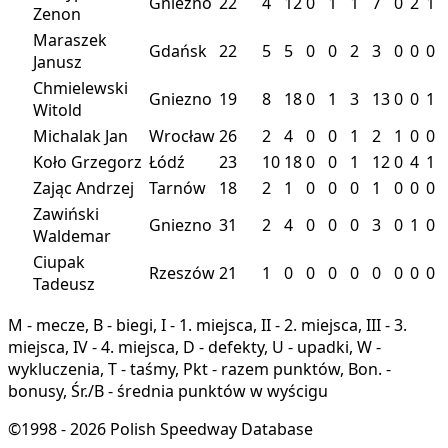
Gniezno
22
4
12
0
1
1
7
0
2
1
Zenon
Maraszek
Gdańsk
22
5
5
0
0
2
3
0
0
0
Janusz
Chmielewski
Gniezno
19
8
18
0
1
3
13
0
0
1
Witold
Michalak Jan
Wrocław
26
2
4
0
0
1
2
1
0
0
Koło Grzegorz
Łódź
23
10
18
0
0
1
12
0
4
1
Zając Andrzej
Tarnów
18
2
1
0
0
0
1
0
0
0
Zawiński
Gniezno
31
2
4
0
0
0
3
0
1
0
Waldemar
Ciupak
Rzeszów
21
1
0
0
0
0
0
0
0
0
Tadeusz
M - mecze, B - biegi, I - 1. miejsca, II - 2. miejsca, III - 3.
miejsca, IV - 4. miejsca, D - defekty, U - upadki, W -
wykluczenia, T - taśmy, Pkt - razem punktów, Bon. -
bonusy, Śr./B - średnia punktów w wyścigu
©1998 - 2026 Polish Speedway Database