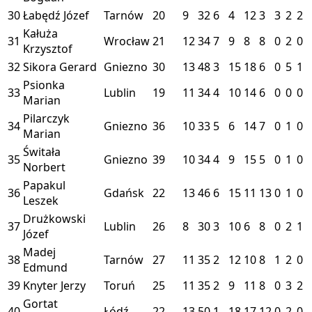
30
Łabędź Józef
Tarnów
20
9
32
6
4
12
3
3
2
2
Kałuża
31
Wrocław
21
12
34
7
9
8
8
0
2
0
Krzysztof
32
Sikora Gerard
Gniezno
30
13
48
3
15
18
6
0
5
1
Psionka
33
Lublin
19
11
34
4
10
14
6
0
0
0
Marian
Pilarczyk
34
Gniezno
36
10
33
5
6
14
7
0
1
0
Marian
Świtała
35
Gniezno
39
10
34
4
9
15
5
0
1
0
Norbert
Papakul
36
Gdańsk
22
13
46
6
15
11
13
0
1
0
Leszek
Drużkowski
37
Lublin
26
8
30
3
10
6
8
0
2
1
Józef
Madej
38
Tarnów
27
11
35
2
12
10
8
1
2
0
Edmund
39
Knyter Jerzy
Toruń
25
11
35
2
9
11
8
0
3
2
Gortat
40
Łódź
22
13
50
1
18
17
12
0
2
0