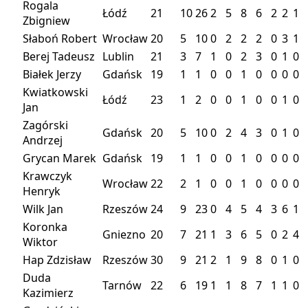
Rogala
Łódź
21
10
26
2
5
8
6
2
2
1
Zbigniew
Słaboń Robert
Wrocław
20
5
10
0
2
2
2
0
3
1
Berej Tadeusz
Lublin
21
3
7
1
0
2
3
0
1
0
Białek Jerzy
Gdańsk
19
1
1
0
0
1
0
0
0
0
Kwiatkowski
Łódź
23
1
2
0
0
1
0
0
1
0
Jan
Zagórski
Gdańsk
20
5
10
0
2
4
3
0
1
0
Andrzej
Grycan Marek
Gdańsk
19
1
1
0
0
1
0
0
0
0
Krawczyk
Wrocław
22
2
1
0
0
1
0
0
0
0
Henryk
Wilk Jan
Rzeszów
24
9
23
0
4
5
4
3
6
1
Koronka
Gniezno
20
7
21
1
3
6
5
0
2
4
Wiktor
Hap Zdzisław
Rzeszów
30
9
21
2
1
9
8
0
1
0
Duda
Tarnów
22
6
19
1
1
8
7
1
1
0
Kazimierz