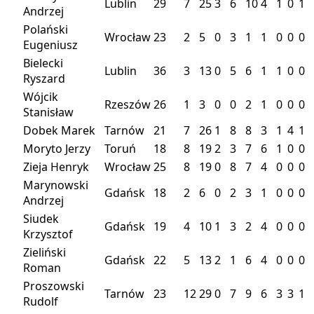
Lublin
29
7
25
3
6
10
4
1
0
1
Andrzej
Polański
Wrocław
23
2
5
0
3
1
1
0
0
0
Eugeniusz
Bielecki
Lublin
36
3
13
0
5
6
1
1
0
0
Ryszard
Wójcik
Rzeszów
26
1
3
0
0
2
1
0
0
0
Stanisław
Dobek Marek
Tarnów
21
7
26
1
8
8
3
1
4
1
Moryto Jerzy
Toruń
18
8
19
2
3
7
6
1
0
0
Zieja Henryk
Wrocław
25
8
19
0
8
7
4
0
0
0
Marynowski
Gdańsk
18
2
6
0
2
3
1
0
0
0
Andrzej
Siudek
Gdańsk
19
4
10
1
3
2
4
0
0
0
Krzysztof
Zieliński
Gdańsk
22
5
13
2
1
6
4
0
0
0
Roman
Proszowski
Tarnów
23
12
29
0
7
9
6
3
3
1
Rudolf