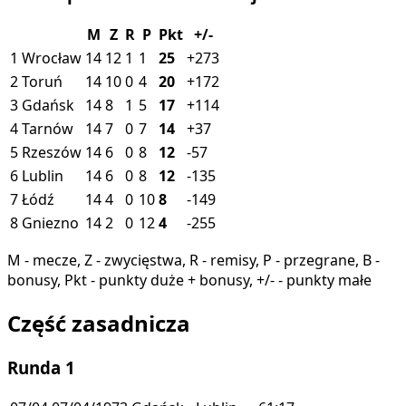
M
Z
R
P
Pkt
+/-
1
Wrocław
14
12
1
1
25
+273
2
Toruń
14
10
0
4
20
+172
3
Gdańsk
14
8
1
5
17
+114
4
Tarnów
14
7
0
7
14
+37
5
Rzeszów
14
6
0
8
12
-57
6
Lublin
14
6
0
8
12
-135
7
Łódź
14
4
0
10
8
-149
8
Gniezno
14
2
0
12
4
-255
M - mecze, Z - zwycięstwa, R - remisy, P - przegrane, B -
bonusy, Pkt - punkty duże + bonusy, +/- - punkty małe
Część zasadnicza
Runda 1