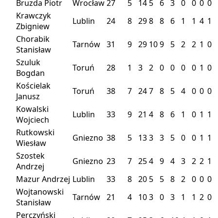
Bruzda Piotr
Wrocław
27
5
14
5
6
3
0
0
0
0
Krawczyk
Lublin
24
8
29
8
8
6
1
1
4
1
Zbigniew
Chorabik
Tarnów
31
9
29
10
9
5
2
2
1
0
Stanisław
Szuluk
Toruń
28
1
3
2
0
0
0
0
1
0
Bogdan
Kościelak
Toruń
38
7
24
7
8
5
4
0
0
0
Janusz
Kowalski
Lublin
33
9
21
4
8
6
1
0
1
1
Wojciech
Rutkowski
Gniezno
38
5
13
3
3
5
0
0
1
1
Wiesław
Szostek
Gniezno
23
7
25
4
9
4
3
2
2
1
Andrzej
Mazur Andrzej
Lublin
33
8
20
5
5
8
2
0
0
0
Wojtanowski
Tarnów
21
4
10
3
0
3
1
1
2
0
Stanisław
Perczyński