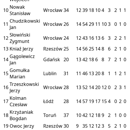
Nowak
10
Wrocław
34
12
39
18
10
4
3
2
1
1
Stanisław
Chudzikowski
11
Wrocław
26
14
54
29
11
10
3
0
1
0
Jan
Słowiński
12
Wrocław
24
12
43
16
13
6
3
2
2
1
Zygmunt
13
Kniaź Jerzy
Rzeszów
25
14
56
25
14
8
6
2
1
0
Gągolewicz
14
Gdańsk
20
13
42
18
6
8
7
2
1
0
Jan
Gomułka
15
Lublin
31
11
46
13
20
8
1
1
2
1
Marian
Trzeszkowski
16
Wrocław
28
13
52
14
20
12
0
2
3
1
Jerzy
Kolman
17
Łódź
28
14
57
19
17
15
4
0
2
0
Czesław
Krzyżaniak
18
Toruń
37
10
42
12
18
9
2
1
0
0
Bogdan
19
Owoc Jerzy
Rzeszów
30
9
35
12
12
3
5
2
1
0