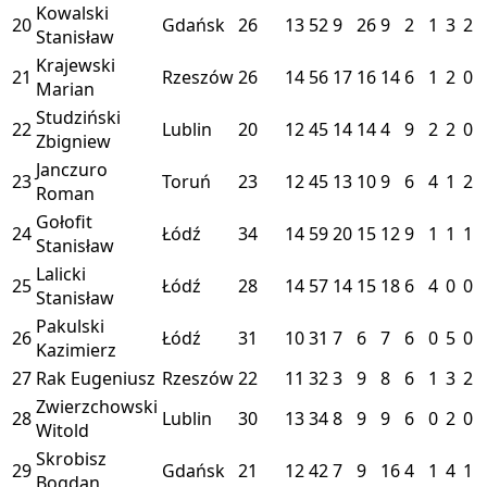
Kowalski
20
Gdańsk
26
13
52
9
26
9
2
1
3
2
Stanisław
Krajewski
21
Rzeszów
26
14
56
17
16
14
6
1
2
0
Marian
Studziński
22
Lublin
20
12
45
14
14
4
9
2
2
0
Zbigniew
Janczuro
23
Toruń
23
12
45
13
10
9
6
4
1
2
Roman
Gołofit
24
Łódź
34
14
59
20
15
12
9
1
1
1
Stanisław
Lalicki
25
Łódź
28
14
57
14
15
18
6
4
0
0
Stanisław
Pakulski
26
Łódź
31
10
31
7
6
7
6
0
5
0
Kazimierz
27
Rak Eugeniusz
Rzeszów
22
11
32
3
9
8
6
1
3
2
Zwierzchowski
28
Lublin
30
13
34
8
9
9
6
0
2
0
Witold
Skrobisz
29
Gdańsk
21
12
42
7
9
16
4
1
4
1
Bogdan