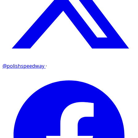
@polishspeedway
·