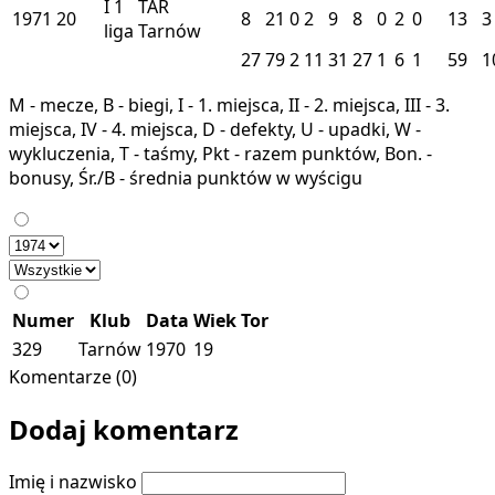
I
1
TAR
1971
20
8
21
0
2
9
8
0
2
0
13
3
liga
Tarnów
27
79
2
11
31
27
1
6
1
59
1
M - mecze, B - biegi, I - 1. miejsca, II - 2. miejsca, III - 3.
miejsca, IV - 4. miejsca, D - defekty, U - upadki, W -
wykluczenia, T - taśmy, Pkt - razem punktów, Bon. -
bonusy, Śr./B - średnia punktów w wyścigu
Numer
Klub
Data
Wiek
Tor
329
Tarnów
1970
19
Komentarze (0)
Dodaj komentarz
Imię i nazwisko