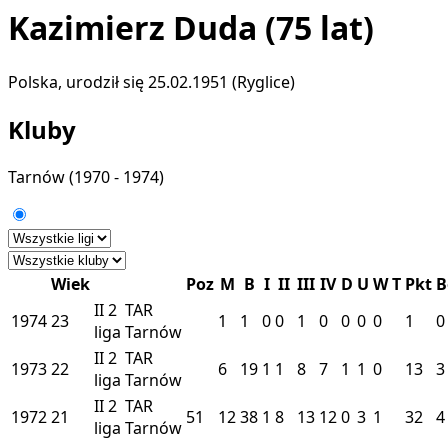
Kazimierz Duda
(75 lat)
Polska, urodził się 25.02.1951 (Ryglice)
Kluby
Tarnów
(1970 - 1974)
Wiek
Poz
M
B
I
II
III
IV
D
U
W
T
Pkt
B
II
2
TAR
1974
23
1
1
0
0
1
0
0
0
0
1
0
liga
Tarnów
II
2
TAR
1973
22
6
19
1
1
8
7
1
1
0
13
3
liga
Tarnów
II
2
TAR
1972
21
51
12
38
1
8
13
12
0
3
1
32
4
liga
Tarnów