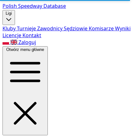
Polish Speed
way Database
Ligi
Kluby
Turnieje
Zawodnicy
Sędziowie
Komisarze
Wyniki
Licencje
Kontakt
Zaloguj
Otwórz menu główne