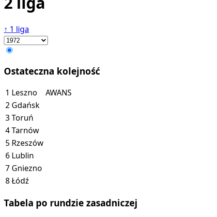
2 liga
↑
1 liga
Ostateczna kolejność
1
Leszno
AWANS
2
Gdańsk
3
Toruń
4
Tarnów
5
Rzeszów
6
Lublin
7
Gniezno
8
Łódź
Tabela po rundzie zasadniczej