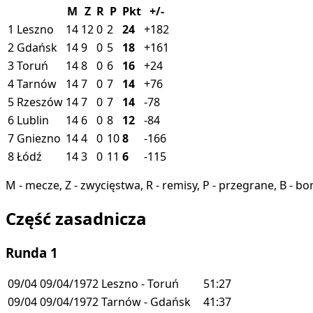
M
Z
R
P
Pkt
+/-
1
Leszno
14
12
0
2
24
+182
2
Gdańsk
14
9
0
5
18
+161
3
Toruń
14
8
0
6
16
+24
4
Tarnów
14
7
0
7
14
+76
5
Rzeszów
14
7
0
7
14
-78
6
Lublin
14
6
0
8
12
-84
7
Gniezno
14
4
0
10
8
-166
8
Łódź
14
3
0
11
6
-115
M - mecze, Z - zwycięstwa, R - remisy, P - przegrane, B - b
Część zasadnicza
Runda 1
09/04
09/04/1972
Leszno - Toruń
51:27
09/04
09/04/1972
Tarnów - Gdańsk
41:37