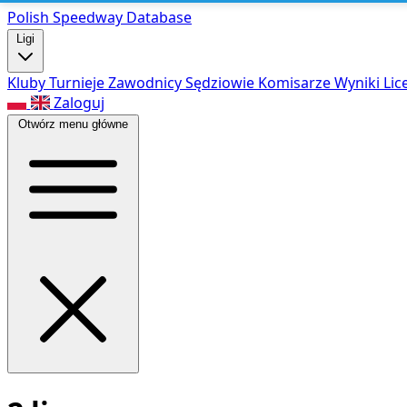
Polish Speed
way Database
Ligi
Kluby
Turnieje
Zawodnicy
Sędziowie
Komisarze
Wyniki
Lic
Zaloguj
Otwórz menu główne