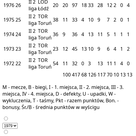
II
2
LOD
1976
26
20
20
97
18
33
28
12
2
0
4
liga
Łódź
II
2
TOR
1975
25
38
11
33
4
10
9
7
2
0
1
liga
Toruń
II
2
TOR
1974
24
36
9
36
4
13
11
5
1
1
1
liga
Toruń
II
2
TOR
1973
23
23
12
45
13
10
9
6
4
1
2
liga
Toruń
II
2
TOR
1972
22
54
11
32
0
3
13
11
1
4
0
liga
Toruń
100
417
68
126
117
70
10
13
13
M - mecze, B - biegi, I - 1. miejsca, II - 2. miejsca, III - 3.
miejsca, IV - 4. miejsca, D - defekty, U - upadki, W -
wykluczenia, T - taśmy, Pkt - razem punktów, Bon. -
bonusy, Śr./B - średnia punktów w wyścigu