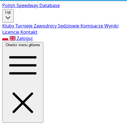
Polish Speed
way Database
Ligi
Kluby
Turnieje
Zawodnicy
Sędziowie
Komisarze
Wyniki
Licencje
Kontakt
Zaloguj
Otwórz menu główne