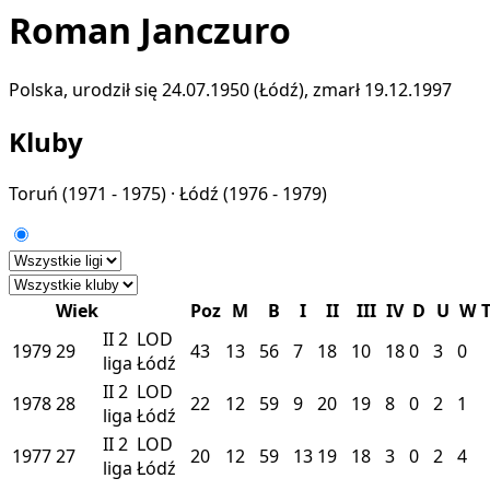
Roman Janczuro
Polska, urodził się 24.07.1950 (Łódź), zmarł 19.12.1997
Kluby
Toruń
(1971 - 1975) ·
Łódź
(1976 - 1979)
Wiek
Poz
M
B
I
II
III
IV
D
U
W
II
2
LOD
1979
29
43
13
56
7
18
10
18
0
3
0
liga
Łódź
II
2
LOD
1978
28
22
12
59
9
20
19
8
0
2
1
liga
Łódź
II
2
LOD
1977
27
20
12
59
13
19
18
3
0
2
4
liga
Łódź