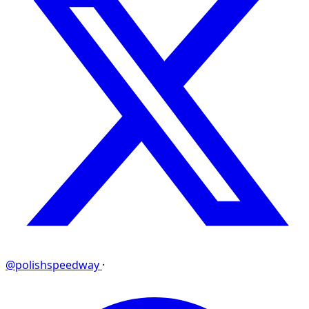
@polishspeedway
·