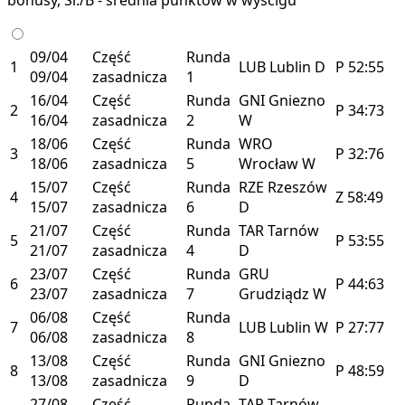
09/04
Część
Runda
1
LUB
Lublin
D
P
52:55
09/04
zasadnicza
1
16/04
Część
Runda
GNI
Gniezno
2
P
34:73
16/04
zasadnicza
2
W
18/06
Część
Runda
WRO
3
P
32:76
18/06
zasadnicza
5
Wrocław
W
15/07
Część
Runda
RZE
Rzeszów
4
Z
58:49
15/07
zasadnicza
6
D
21/07
Część
Runda
TAR
Tarnów
5
P
53:55
21/07
zasadnicza
4
D
23/07
Część
Runda
GRU
6
P
44:63
23/07
zasadnicza
7
Grudziądz
W
06/08
Część
Runda
7
LUB
Lublin
W
P
27:77
06/08
zasadnicza
8
13/08
Część
Runda
GNI
Gniezno
8
P
48:59
13/08
zasadnicza
9
D
27/08
Część
Runda
TAR
Tarnów