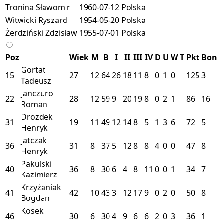
Tronina Sławomir
1960-07-12
Polska
Witwicki Ryszard
1954-05-20
Polska
Żerdziński Zdzisław
1955-07-01
Polska
Poz
Wiek
M
B
I
II
III
IV
D
U
W
T
Pkt
Bon
Gortat
15
27
12
64
26
18
11
8
0
1
0
125
3
Tadeusz
Janczuro
22
28
12
59
9
20
19
8
0
2
1
86
16
Roman
Drozdek
31
19
11
49
12
14
8
5
1
3
6
72
5
Henryk
Jatczak
36
31
8
37
5
12
8
8
4
0
0
47
8
Henryk
Pakulski
40
36
8
30
6
4
8
11
0
0
1
34
7
Kazimierz
Krzyżaniak
41
42
10
43
3
12
17
9
0
2
0
50
8
Bogdan
Kosek
46
30
6
30
4
9
6
6
2
0
3
36
1