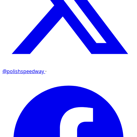
@polishspeedway
·