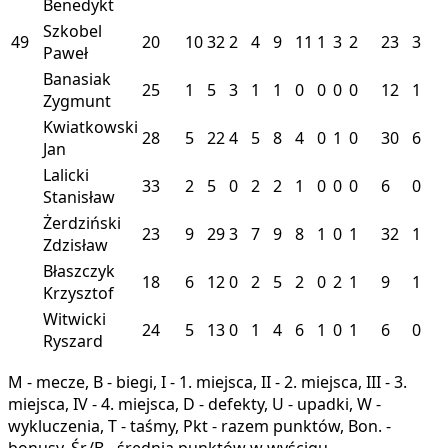
Benedykt
Szkobel
49
20
10
32
2
4
9
11
1
3
2
23
3
Paweł
Banasiak
25
1
5
3
1
1
0
0
0
0
12
1
Zygmunt
Kwiatkowski
28
5
22
4
5
8
4
0
1
0
30
6
Jan
Lalicki
33
2
5
0
2
2
1
0
0
0
6
0
Stanisław
Żerdziński
23
9
29
3
7
9
8
1
0
1
32
1
Zdzisław
Błaszczyk
18
6
12
0
2
5
2
0
2
1
9
1
Krzysztof
Witwicki
24
5
13
0
1
4
6
1
0
1
6
0
Ryszard
M - mecze, B - biegi, I - 1. miejsca, II - 2. miejsca, III - 3.
miejsca, IV - 4. miejsca, D - defekty, U - upadki, W -
wykluczenia, T - taśmy, Pkt - razem punktów, Bon. -
bonusy, Śr./B - średnia punktów w wyścigu