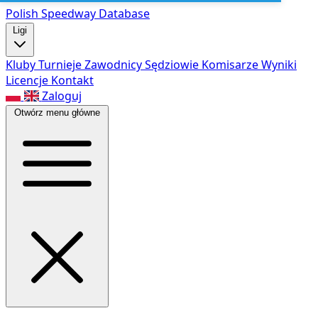
Polish Speed
way Database
Ligi
Kluby
Turnieje
Zawodnicy
Sędziowie
Komisarze
Wyniki
Licencje
Kontakt
Zaloguj
Otwórz menu główne