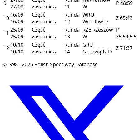
9
P
48:59
27/08
zasadnicza
11
W
16/09
Część
Runda
WRO
10
Z
65:43
16/09
zasadnicza
12
Wrocław
D
25/09
Część
Runda
RZE
Rzeszów
P
11
25/09
zasadnicza
13
W
35.5:65.5
10/10
Część
Runda
GRU
12
Z
71:37
10/10
zasadnicza
14
Grudziądz
D
©1998 - 2026 Polish Speedway Database