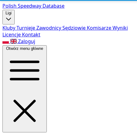
Polish Speed
way Database
Ligi
Kluby
Turnieje
Zawodnicy
Sędziowie
Komisarze
Wyniki
Licencje
Kontakt
Zaloguj
Otwórz menu główne