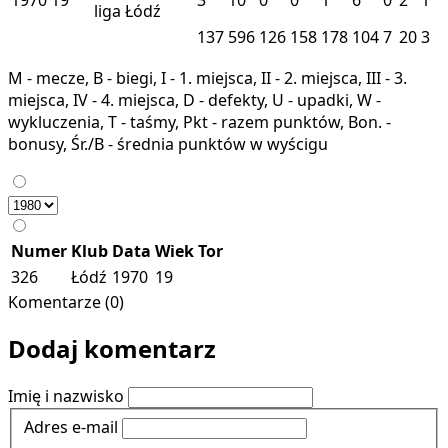
liga
Łódź
137
596
126
158
178
104
7
20
3
M - mecze, B - biegi, I - 1. miejsca, II - 2. miejsca, III - 3.
miejsca, IV - 4. miejsca, D - defekty, U - upadki, W -
wykluczenia, T - taśmy, Pkt - razem punktów, Bon. -
bonusy, Śr./B - średnia punktów w wyścigu
Numer
Klub
Data
Wiek
Tor
326
Łódź
1970
19
Komentarze (0)
Dodaj komentarz
Imię i nazwisko
Adres e-mail