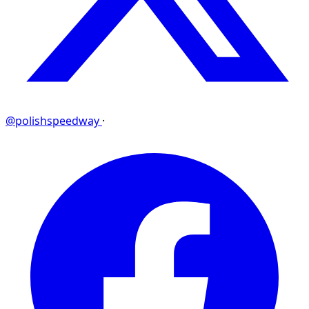
@polishspeedway
·