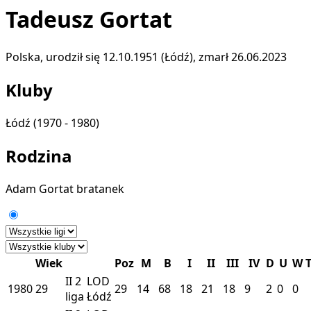
Tadeusz Gortat
Polska, urodził się 12.10.1951 (Łódź), zmarł 26.06.2023
Kluby
Łódź
(1970 - 1980)
Rodzina
Adam Gortat
bratanek
Wiek
Poz
M
B
I
II
III
IV
D
U
W
II
2
LOD
1980
29
29
14
68
18
21
18
9
2
0
0
liga
Łódź