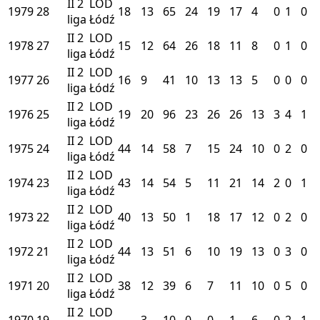
II
2
LOD
1979
28
18
13
65
24
19
17
4
0
1
0
liga
Łódź
II
2
LOD
1978
27
15
12
64
26
18
11
8
0
1
0
liga
Łódź
II
2
LOD
1977
26
16
9
41
10
13
13
5
0
0
0
liga
Łódź
II
2
LOD
1976
25
19
20
96
23
26
26
13
3
4
1
liga
Łódź
II
2
LOD
1975
24
44
14
58
7
15
24
10
0
2
0
liga
Łódź
II
2
LOD
1974
23
43
14
54
5
11
21
14
2
0
1
liga
Łódź
II
2
LOD
1973
22
40
13
50
1
18
17
12
0
2
0
liga
Łódź
II
2
LOD
1972
21
44
13
51
6
10
19
13
0
3
0
liga
Łódź
II
2
LOD
1971
20
38
12
39
6
7
11
10
0
5
0
liga
Łódź
II
2
LOD
1970
19
3
10
0
0
1
6
0
2
1