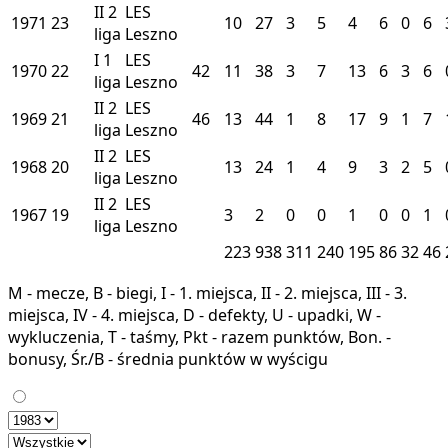
II
2
LES
1971
23
10
27
3
5
4
6
0
6
liga
Leszno
I
1
LES
1970
22
42
11
38
3
7
13
6
3
6
liga
Leszno
II
2
LES
1969
21
46
13
44
1
8
17
9
1
7
liga
Leszno
II
2
LES
1968
20
13
24
1
4
9
3
2
5
liga
Leszno
II
2
LES
1967
19
3
2
0
0
1
0
0
1
liga
Leszno
223
938
311
240
195
86
32
46
M - mecze, B - biegi, I - 1. miejsca, II - 2. miejsca, III - 3.
miejsca, IV - 4. miejsca, D - defekty, U - upadki, W -
wykluczenia, T - taśmy, Pkt - razem punktów, Bon. -
bonusy, Śr./B - średnia punktów w wyścigu