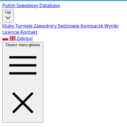
Polish Speed
way Database
Ligi
Kluby
Turnieje
Zawodnicy
Sędziowie
Komisarze
Wyniki
Licencje
Kontakt
Zaloguj
Otwórz menu główne