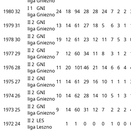
liga
Gniezno
I
1
GNI
1980
32
24
18
94
28
28
24
7
2
2
liga
Gniezno
II
2
GNI
1979
31
13
14
61
27
18
5
6
3
1
liga
Gniezno
II
2
GNI
1978
30
19
12
61
23
12
11
7
5
3
liga
Gniezno
II
2
GNI
1977
29
7
12
60
34
11
8
3
1
2
liga
Gniezno
II
2
GNI
1976
28
11
20
101
46
21
14
6
6
4
liga
Gniezno
II
2
GNI
1975
27
11
14
61
29
16
10
1
1
1
liga
Gniezno
II
2
GNI
1974
26
10
14
62
28
14
10
5
1
3
liga
Gniezno
II
2
GNI
1973
25
9
14
60
31
12
7
2
2
2
liga
Gniezno
II
2
LES
1972
24
1
1
0
0
0
1
0
0
liga
Leszno