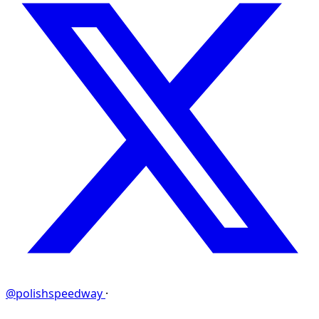
@polishspeedway
·