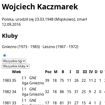
Wojciech Kaczmarek
Polska, urodził się 23.03.1948 (Miąskowo), zmarł
12.09.2016
Kluby
Gniezno
(1973 - 1983) ·
Leszno
(1967 - 1972)
Wiek
Poz
M
B
I
II
III
IV
D
U
I
1
GNI
1983
35
39
18
75
11
26
22
11
2
1
liga
Gniezno
I
1
GNI
1982
34
32
18
86
15
31
25
9
2
0
liga
Gniezno
I
1
GNI
1981
33
17
18
81
31
27
15
4
1
2