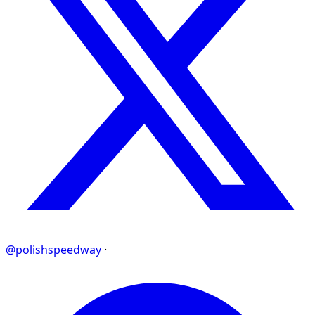
@polishspeedway
·