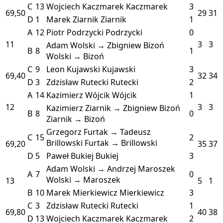
C
13
Wojciech Kaczmarek
Kaczmarek
3
69,50
29
31
D
1
Marek Ziarnik
Ziarnik
1
A
12
Piotr Podrzycki
Podrzycki
0
11
3
3
Adam Wolski → Zbigniew Bizoń
B
8
1
Wolski → Bizoń
C
9
Leon Kujawski
Kujawski
3
69,40
32
34
D
3
Zdzisław Rutecki
Rutecki
2
A
14
Kazimierz Wójcik
Wójcik
1
12
3
3
Kazimierz Ziarnik → Zbigniew Bizoń
B
8
0
Ziarnik → Bizoń
Grzegorz Furtak → Tadeusz
C
15
2
Brillowski
Furtak → Brillowski
69,20
35
37
D
5
Paweł Bukiej
Bukiej
3
Adam Wolski → Andrzej Maroszek
A
7
0
Wolski → Maroszek
13
5
1
B
10
Marek Mierkiewicz
Mierkiewicz
3
C
3
Zdzisław Rutecki
Rutecki
1
69,80
40
38
D
13
Wojciech Kaczmarek
Kaczmarek
2