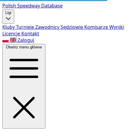
Polish Speed
way Database
Ligi
Kluby
Turnieje
Zawodnicy
Sędziowie
Komisarze
Wyniki
Licencje
Kontakt
Zaloguj
Otwórz menu główne