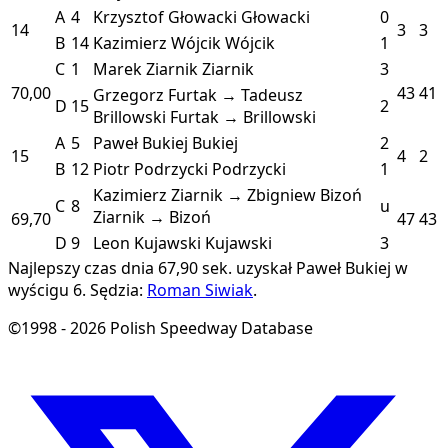
A
4
Krzysztof Głowacki
Głowacki
0
14
3
3
B
14
Kazimierz Wójcik
Wójcik
1
C
1
Marek Ziarnik
Ziarnik
3
70,00
43
41
Grzegorz Furtak → Tadeusz
D
15
2
Brillowski
Furtak → Brillowski
A
5
Paweł Bukiej
Bukiej
2
15
4
2
B
12
Piotr Podrzycki
Podrzycki
1
Kazimierz Ziarnik → Zbigniew Bizoń
C
8
u
Ziarnik → Bizoń
69,70
47
43
D
9
Leon Kujawski
Kujawski
3
Najlepszy czas dnia 67,90 sek. uzyskał Paweł Bukiej w
wyścigu 6.
Sędzia:
Roman Siwiak
.
©1998 - 2026 Polish Speedway Database