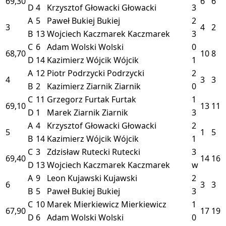
69,30
6
6
D
4
Krzysztof Głowacki
Głowacki
3
A
5
Paweł Bukiej
Bukiej
2
3
4
2
B
13
Wojciech Kaczmarek
Kaczmarek
3
C
6
Adam Wolski
Wolski
0
68,70
10
8
D
14
Kazimierz Wójcik
Wójcik
1
A
12
Piotr Podrzycki
Podrzycki
2
4
3
3
B
2
Kazimierz Ziarnik
Ziarnik
0
C
11
Grzegorz Furtak
Furtak
1
69,10
13
11
D
1
Marek Ziarnik
Ziarnik
3
A
4
Krzysztof Głowacki
Głowacki
2
5
1
5
B
14
Kazimierz Wójcik
Wójcik
1
C
3
Zdzisław Rutecki
Rutecki
3
69,40
14
16
D
13
Wojciech Kaczmarek
Kaczmarek
w
A
9
Leon Kujawski
Kujawski
2
6
3
3
B
5
Paweł Bukiej
Bukiej
3
C
10
Marek Mierkiewicz
Mierkiewicz
1
67,90
17
19
D
6
Adam Wolski
Wolski
0