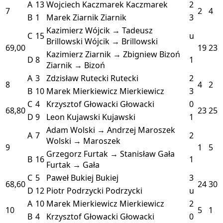
A
13
Wojciech Kaczmarek
Kaczmarek
2
7
2
4
B
1
Marek Ziarnik
Ziarnik
3
Kazimierz Wójcik → Tadeusz
C
15
u
Brillowski
Wójcik → Brillowski
69,00
19
23
Kazimierz Ziarnik → Zbigniew Bizoń
D
8
1
Ziarnik → Bizoń
A
3
Zdzisław Rutecki
Rutecki
2
8
4
2
B
10
Marek Mierkiewicz
Mierkiewicz
3
C
4
Krzysztof Głowacki
Głowacki
0
68,80
23
25
D
9
Leon Kujawski
Kujawski
1
Adam Wolski → Andrzej Maroszek
A
7
2
Wolski → Maroszek
9
1
5
Grzegorz Furtak → Stanisław Gała
B
16
1
Furtak → Gała
C
5
Paweł Bukiej
Bukiej
3
68,60
24
30
D
12
Piotr Podrzycki
Podrzycki
u
A
10
Marek Mierkiewicz
Mierkiewicz
2
10
5
1
B
4
Krzysztof Głowacki
Głowacki
0