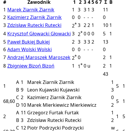
#
Zawodnik
1
2
3
4
5
6
7
Σ
B
1
Marek Ziarnik
Ziarnik
1
3
3
1
3
11
2
Kazimierz Ziarnik
Ziarnik
0
0
-
-
-
0
*
3
Zdzisław Rutecki
Rutecki
3
2
2
1
10
1
2
*
4
Krzysztof Głowacki
Głowacki
3
0
0
0
5
1
2
5
Paweł Bukiej
Bukiej
2
3
3
3
2
13
6
Adam Wolski
Wolski
0
0
-
-
-
0
*
7
Andrzej Maroszek
Maroszek
0
2
1
2
*
8
Zbigniew Bizoń
Bizoń
1
0
u
2
1
1
43
A
1
Marek Ziarnik
Ziarnik
1
1
5
1
B
9
Leon Kujawski
Kujawski
3
C
2
Kazimierz Ziarnik
Ziarnik
0
68,60
5
1
D
10
Marek Mierkiewicz
Mierkiewicz
2
A
11
Grzegorz Furtak
Furtak
1
2
1
5
B
3
Zdzisław Rutecki
Rutecki
2
C
12
Piotr Podrzycki
Podrzycki
w