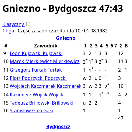
Gniezno - Bydgoszcz 47:43
Klasyczny
1 liga
·
Część zasadnicza ·
Runda 10 ·
01.08.1982
Gniezno
#
Zawodnik
1
2
3
4
5
6
7
Σ
B
9
Leon Kujawski
Kujawski
3
2
1
3
3
12
*
*
*
10
Marek Mierkiewicz
Mierkiewicz
3
3
11
3
2
1
2
*
11
Grzegorz Furtak
Furtak
1
-
-
-
2
1
1
12
Piotr Podrzycki
Podrzycki
w
2
u
0
1
3
*
13
Wojciech Kaczmarek
Kaczmarek
3
w
2
3
10
1
2
*
*
14
Kazimierz Wójcik
Wójcik
1
1
-
4
2
1
1
15
Tadeusz Brillowski
Brillowski
u
2
2
4
16
Stanisław Gała
Gała
1
1
47
Bydgoszcz