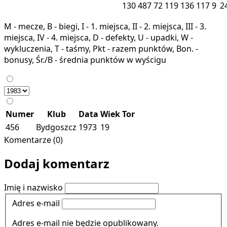
130
487
72
119
136
117
9
2
M - mecze, B - biegi, I - 1. miejsca, II - 2. miejsca, III - 3.
miejsca, IV - 4. miejsca, D - defekty, U - upadki, W -
wykluczenia, T - taśmy, Pkt - razem punktów, Bon. -
bonusy, Śr./B - średnia punktów w wyścigu
Numer
Klub
Data
Wiek
Tor
456
Bydgoszcz
1973
19
Komentarze (0)
Dodaj komentarz
Imię i nazwisko
Adres e-mail
Adres e-mail nie będzie opublikowany.