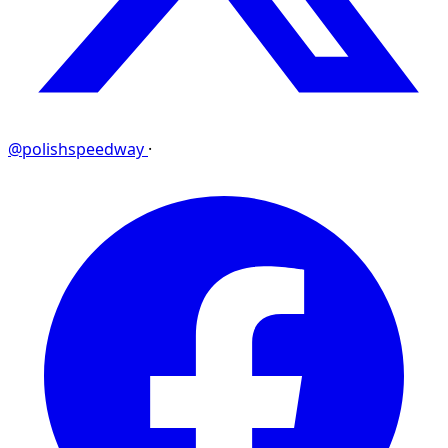
@polishspeedway
·