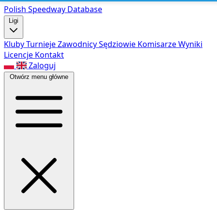
Polish Speed
way Database
Ligi
Kluby
Turnieje
Zawodnicy
Sędziowie
Komisarze
Wyniki
Licencje
Kontakt
Zaloguj
Otwórz menu główne