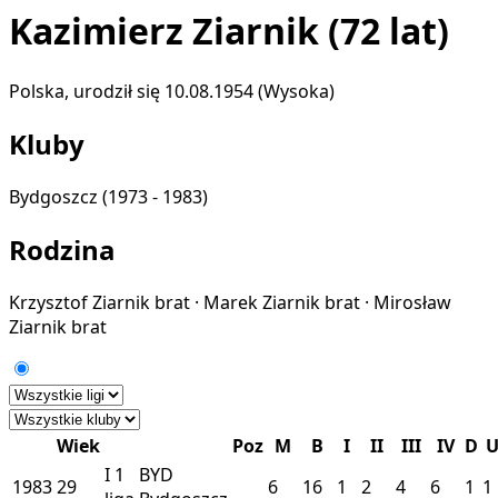
Kazimierz Ziarnik
(72 lat)
Polska, urodził się 10.08.1954 (Wysoka)
Kluby
Bydgoszcz
(1973 - 1983)
Rodzina
Krzysztof Ziarnik
brat
·
Marek Ziarnik
brat
·
Mirosław
Ziarnik
brat
Wiek
Poz
M
B
I
II
III
IV
D
I
1
BYD
1983
29
6
16
1
2
4
6
1
1