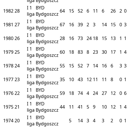
liga
Bydgoszcz
I
1
BYD
1982
28
64
15
52
6
11
6
26
2
0
liga
Bydgoszcz
I
1
BYD
1981
27
67
16
39
2
3
14
15
0
3
liga
Bydgoszcz
I
1
BYD
1980
26
28
16
73
24
18
15
13
1
1
liga
Bydgoszcz
I
1
BYD
1979
25
60
18
83
8
23
30
17
1
4
liga
Bydgoszcz
I
1
BYD
1978
24
55
15
52
7
14
16
6
3
3
liga
Bydgoszcz
I
1
BYD
1977
23
35
10
43
12
11
11
8
0
1
liga
Bydgoszcz
I
1
BYD
1976
22
59
18
74
4
24
27
12
0
6
liga
Bydgoszcz
I
1
BYD
1975
21
44
11
41
5
9
10
12
1
4
liga
Bydgoszcz
I
1
BYD
1974
20
5
14
3
4
3
2
0
1
liga
Bydgoszcz