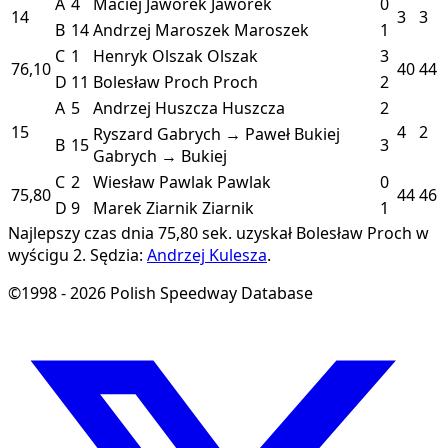
A
4
Maciej Jaworek
Jaworek
0
14
3
3
B
14
Andrzej Maroszek
Maroszek
1
C
1
Henryk Olszak
Olszak
3
76,10
40
44
D
11
Bolesław Proch
Proch
2
A
5
Andrzej Huszcza
Huszcza
2
15
4
2
Ryszard Gabrych → Paweł Bukiej
B
15
3
Gabrych → Bukiej
C
2
Wiesław Pawlak
Pawlak
0
75,80
44
46
D
9
Marek Ziarnik
Ziarnik
1
Najlepszy czas dnia 75,80 sek. uzyskał Bolesław Proch w
wyścigu 2.
Sędzia:
Andrzej Kulesza
.
©1998 - 2026 Polish Speedway Database