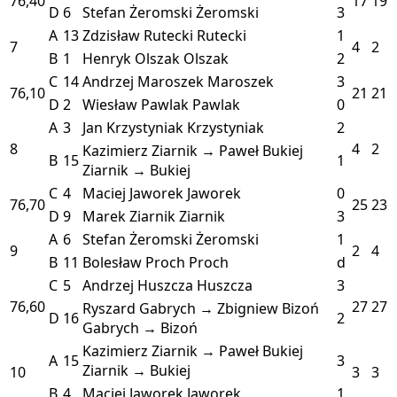
76,40
17
19
D
6
Stefan Żeromski
Żeromski
3
A
13
Zdzisław Rutecki
Rutecki
1
7
4
2
B
1
Henryk Olszak
Olszak
2
C
14
Andrzej Maroszek
Maroszek
3
76,10
21
21
D
2
Wiesław Pawlak
Pawlak
0
A
3
Jan Krzystyniak
Krzystyniak
2
8
4
2
Kazimierz Ziarnik → Paweł Bukiej
B
15
1
Ziarnik → Bukiej
C
4
Maciej Jaworek
Jaworek
0
76,70
25
23
D
9
Marek Ziarnik
Ziarnik
3
A
6
Stefan Żeromski
Żeromski
1
9
2
4
B
11
Bolesław Proch
Proch
d
C
5
Andrzej Huszcza
Huszcza
3
76,60
27
27
Ryszard Gabrych → Zbigniew Bizoń
D
16
2
Gabrych → Bizoń
Kazimierz Ziarnik → Paweł Bukiej
A
15
3
Ziarnik → Bukiej
10
3
3
B
4
Maciej Jaworek
Jaworek
1