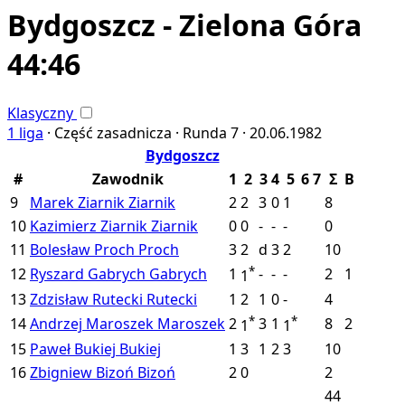
Bydgoszcz - Zielona Góra
44:46
Klasyczny
1 liga
·
Część zasadnicza ·
Runda 7 ·
20.06.1982
Bydgoszcz
#
Zawodnik
1
2
3
4
5
6
7
Σ
B
9
Marek Ziarnik
Ziarnik
2
2
3
0
1
8
10
Kazimierz Ziarnik
Ziarnik
0
0
-
-
-
0
11
Bolesław Proch
Proch
3
2
d
3
2
10
*
12
Ryszard Gabrych
Gabrych
1
-
-
-
2
1
1
13
Zdzisław Rutecki
Rutecki
1
2
1
0
-
4
*
*
14
Andrzej Maroszek
Maroszek
2
3
1
8
2
1
1
15
Paweł Bukiej
Bukiej
1
3
1
2
3
10
16
Zbigniew Bizoń
Bizoń
2
0
2
44