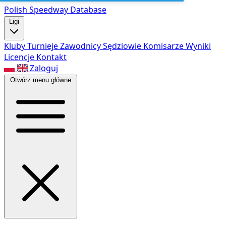
Polish Speed
way Database
Ligi
Kluby
Turnieje
Zawodnicy
Sędziowie
Komisarze
Wyniki
Licencje
Kontakt
Zaloguj
Otwórz menu główne