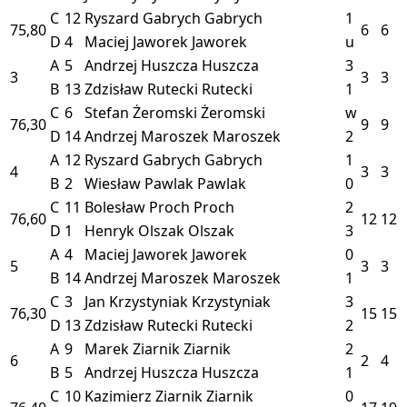
C
12
Ryszard Gabrych
Gabrych
1
75,80
6
6
D
4
Maciej Jaworek
Jaworek
u
A
5
Andrzej Huszcza
Huszcza
3
3
3
3
B
13
Zdzisław Rutecki
Rutecki
1
C
6
Stefan Żeromski
Żeromski
w
76,30
9
9
D
14
Andrzej Maroszek
Maroszek
2
A
12
Ryszard Gabrych
Gabrych
1
4
3
3
B
2
Wiesław Pawlak
Pawlak
0
C
11
Bolesław Proch
Proch
2
76,60
12
12
D
1
Henryk Olszak
Olszak
3
A
4
Maciej Jaworek
Jaworek
0
5
3
3
B
14
Andrzej Maroszek
Maroszek
1
C
3
Jan Krzystyniak
Krzystyniak
3
76,30
15
15
D
13
Zdzisław Rutecki
Rutecki
2
A
9
Marek Ziarnik
Ziarnik
2
6
2
4
B
5
Andrzej Huszcza
Huszcza
1
C
10
Kazimierz Ziarnik
Ziarnik
0