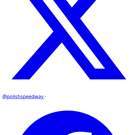
@polishspeedway
·