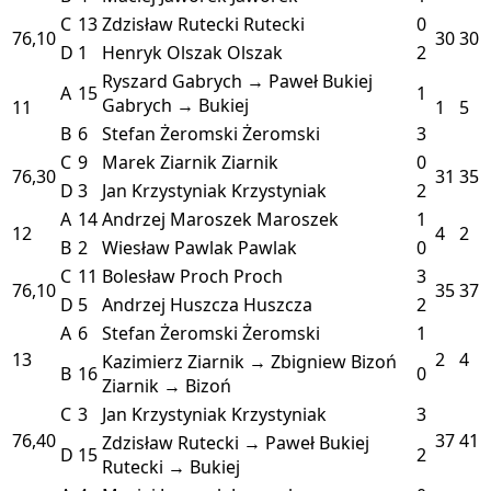
C
13
Zdzisław Rutecki
Rutecki
0
76,10
30
30
D
1
Henryk Olszak
Olszak
2
Ryszard Gabrych → Paweł Bukiej
A
15
1
Gabrych → Bukiej
11
1
5
B
6
Stefan Żeromski
Żeromski
3
C
9
Marek Ziarnik
Ziarnik
0
76,30
31
35
D
3
Jan Krzystyniak
Krzystyniak
2
A
14
Andrzej Maroszek
Maroszek
1
12
4
2
B
2
Wiesław Pawlak
Pawlak
0
C
11
Bolesław Proch
Proch
3
76,10
35
37
D
5
Andrzej Huszcza
Huszcza
2
A
6
Stefan Żeromski
Żeromski
1
13
2
4
Kazimierz Ziarnik → Zbigniew Bizoń
B
16
0
Ziarnik → Bizoń
C
3
Jan Krzystyniak
Krzystyniak
3
76,40
37
41
Zdzisław Rutecki → Paweł Bukiej
D
15
2
Rutecki → Bukiej