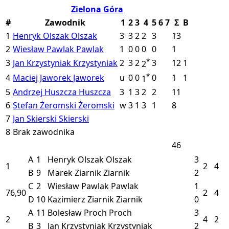
Zielona Góra
#
Zawodnik
1
2
3
4
5
6
7
Σ
B
1
Henryk Olszak
Olszak
3
3
2
2
3
13
2
Wiesław Pawlak
Pawlak
1
0
0
0
0
1
*
3
Jan Krzystyniak
Krzystyniak
2
3
2
3
12
1
2
*
4
Maciej Jaworek
Jaworek
u
0
0
0
1
1
1
5
Andrzej Huszcza
Huszcza
3
1
3
2
2
11
6
Stefan Żeromski
Żeromski
w
3
1
3
1
8
7
Jan Skierski
Skierski
8
Brak zawodnika
46
A
1
Henryk Olszak
Olszak
3
1
2
4
B
9
Marek Ziarnik
Ziarnik
2
C
2
Wiesław Pawlak
Pawlak
1
76,90
2
4
D
10
Kazimierz Ziarnik
Ziarnik
0
A
11
Bolesław Proch
Proch
3
2
4
2
B
3
Jan Krzystyniak
Krzystyniak
2