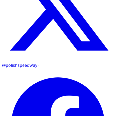
@polishspeedway
·