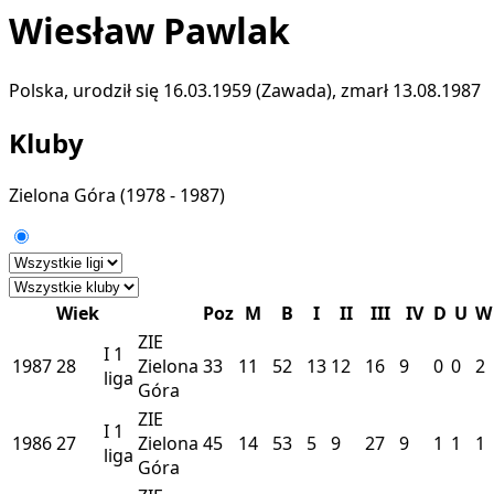
Wiesław Pawlak
Polska, urodził się 16.03.1959 (Zawada), zmarł 13.08.1987
Kluby
Zielona Góra
(1978 - 1987)
Wiek
Poz
M
B
I
II
III
IV
D
U
W
ZIE
I
1
1987
28
Zielona
33
11
52
13
12
16
9
0
0
2
liga
Góra
ZIE
I
1
1986
27
Zielona
45
14
53
5
9
27
9
1
1
1
liga
Góra