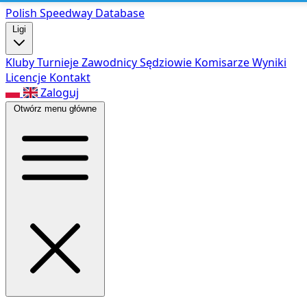
Polish Speed
way Database
Ligi
Kluby
Turnieje
Zawodnicy
Sędziowie
Komisarze
Wyniki
Licencje
Kontakt
Zaloguj
Otwórz menu główne