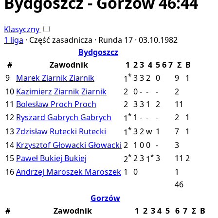
Bydgoszcz - Gorzów 46:44
Klasyczny
1 liga
·
Część zasadnicza ·
Runda 17 ·
03.10.1982
Bydgoszcz
#
Zawodnik
1
2
3
4
5
6
7
Σ
B
*
9
Marek Ziarnik
Ziarnik
3
3
2
0
9
1
1
10
Kazimierz Ziarnik
Ziarnik
2
0
-
-
-
2
11
Bolesław Proch
Proch
2
3
3
1
2
11
*
12
Ryszard Gabrych
Gabrych
1
-
-
-
2
1
1
*
13
Zdzisław Rutecki
Rutecki
3
2
w
1
7
1
1
14
Krzysztof Głowacki
Głowacki
2
1
0
0
-
3
*
*
15
Paweł Bukiej
Bukiej
2
3
3
11
2
2
1
16
Andrzej Maroszek
Maroszek
1
0
1
46
Gorzów
#
Zawodnik
1
2
3
4
5
6
7
Σ
B