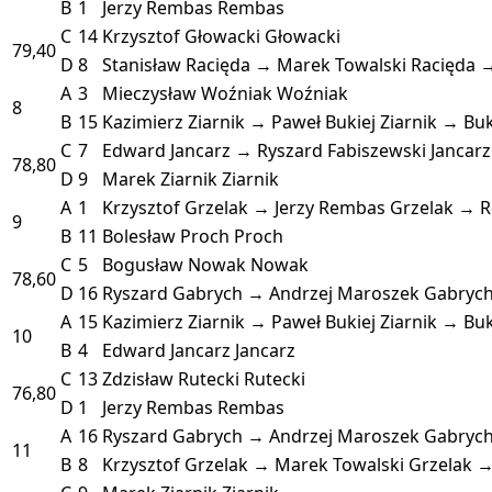
B
1
Jerzy Rembas
Rembas
C
14
Krzysztof Głowacki
Głowacki
79,40
D
8
Stanisław Racięda → Marek Towalski
Racięda →
A
3
Mieczysław Woźniak
Woźniak
8
B
15
Kazimierz Ziarnik → Paweł Bukiej
Ziarnik → Buk
C
7
Edward Jancarz → Ryszard Fabiszewski
Jancar
78,80
D
9
Marek Ziarnik
Ziarnik
A
1
Krzysztof Grzelak → Jerzy Rembas
Grzelak → 
9
B
11
Bolesław Proch
Proch
C
5
Bogusław Nowak
Nowak
78,60
D
16
Ryszard Gabrych → Andrzej Maroszek
Gabryc
A
15
Kazimierz Ziarnik → Paweł Bukiej
Ziarnik → Buk
10
B
4
Edward Jancarz
Jancarz
C
13
Zdzisław Rutecki
Rutecki
76,80
D
1
Jerzy Rembas
Rembas
A
16
Ryszard Gabrych → Andrzej Maroszek
Gabryc
11
B
8
Krzysztof Grzelak → Marek Towalski
Grzelak →