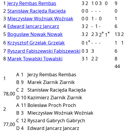
1
Jerzy Rembas
Rembas
3
2
1
0
3
0
9
2
Stanisław Racięda
Racięda
0
0
-
-
-
0
3
Mieczysław Woźniak
Woźniak
0
0
1
-
0
1
4
Edward Jancarz
Jancarz
3
2
-
1
-
6
*
*
5
Bogusław Nowak
Nowak
3
2
2
3
13
2
2
1
*
6
Krzysztof Grzelak
Grzelak
0
-
-
-
1
1
1
7
Ryszard Fabiszewski
Fabiszewski
0
3
3
6
8
Marek Towalski
Towalski
3
1
2
2
8
44
A
1
Jerzy Rembas
Rembas
1
B
9
Marek Ziarnik
Ziarnik
C
2
Stanisław Racięda
Racięda
78,00
D
10
Kazimierz Ziarnik
Ziarnik
A
11
Bolesław Proch
Proch
2
B
3
Mieczysław Woźniak
Woźniak
C
12
Ryszard Gabrych
Gabrych
77,00
D
4
Edward Jancarz
Jancarz