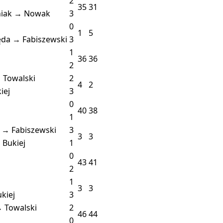
2
35
31
iak → Nowak
3
0
1
5
ęda → Fabiszewski
3
1
36
36
2
 Towalski
2
4
2
iej
3
0
40
38
1
z → Fabiszewski
3
3
3
 Bukiej
1
0
43
41
2
1
3
3
kiej
3
 Towalski
2
46
44
0