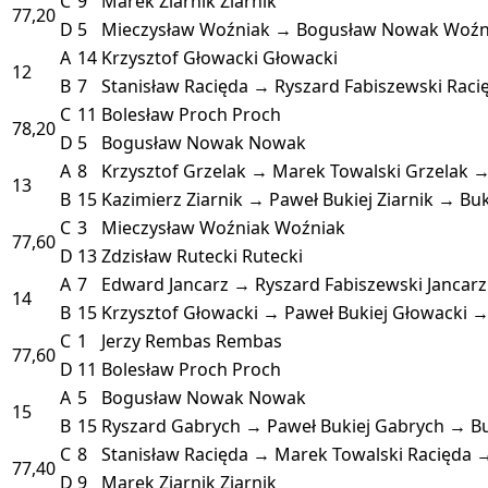
C
9
Marek Ziarnik
Ziarnik
77,20
D
5
Mieczysław Woźniak → Bogusław Nowak
Woźn
A
14
Krzysztof Głowacki
Głowacki
12
B
7
Stanisław Racięda → Ryszard Fabiszewski
Raci
C
11
Bolesław Proch
Proch
78,20
D
5
Bogusław Nowak
Nowak
A
8
Krzysztof Grzelak → Marek Towalski
Grzelak →
13
B
15
Kazimierz Ziarnik → Paweł Bukiej
Ziarnik → Buk
C
3
Mieczysław Woźniak
Woźniak
77,60
D
13
Zdzisław Rutecki
Rutecki
A
7
Edward Jancarz → Ryszard Fabiszewski
Jancar
14
B
15
Krzysztof Głowacki → Paweł Bukiej
Głowacki →
C
1
Jerzy Rembas
Rembas
77,60
D
11
Bolesław Proch
Proch
A
5
Bogusław Nowak
Nowak
15
B
15
Ryszard Gabrych → Paweł Bukiej
Gabrych → Bu
C
8
Stanisław Racięda → Marek Towalski
Racięda →
77,40
D
9
Marek Ziarnik
Ziarnik