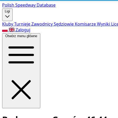
Polish Speed
way Database
Ligi
Kluby
Turnieje
Zawodnicy
Sędziowie
Komisarze
Wyniki
Lic
Zaloguj
Otwórz menu główne