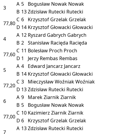
A
5
Bogusław Nowak
Nowak
3
B
13
Zdzisław Rutecki
Rutecki
C
6
Krzysztof Grzelak
Grzelak
77,80
D
14
Krzysztof Głowacki
Głowacki
A
12
Ryszard Gabrych
Gabrych
4
B
2
Stanisław Racięda
Racięda
C
11
Bolesław Proch
Proch
77,60
D
1
Jerzy Rembas
Rembas
A
4
Edward Jancarz
Jancarz
5
B
14
Krzysztof Głowacki
Głowacki
C
3
Mieczysław Woźniak
Woźniak
77,20
D
13
Zdzisław Rutecki
Rutecki
A
9
Marek Ziarnik
Ziarnik
6
B
5
Bogusław Nowak
Nowak
C
10
Kazimierz Ziarnik
Ziarnik
77,00
D
6
Krzysztof Grzelak
Grzelak
A
13
Zdzisław Rutecki
Rutecki
7