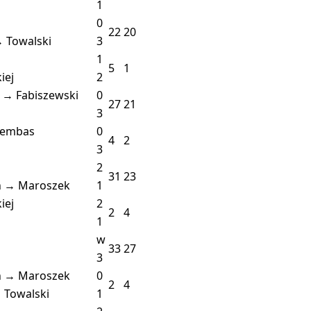
1
0
22
20
 Towalski
3
1
5
1
iej
2
z → Fabiszewski
0
27
21
3
Rembas
0
4
2
3
2
31
23
h → Maroszek
1
iej
2
2
4
1
w
33
27
3
h → Maroszek
0
2
4
 Towalski
1