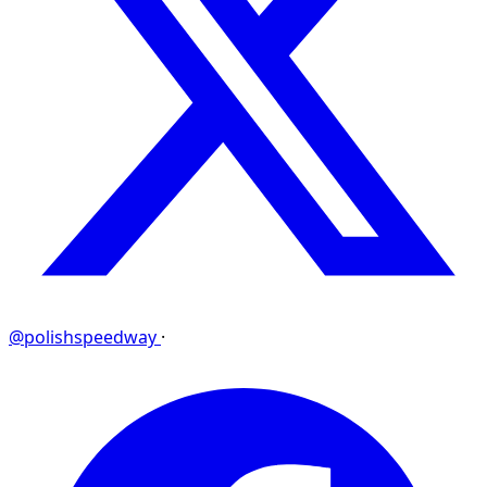
@polishspeedway
·