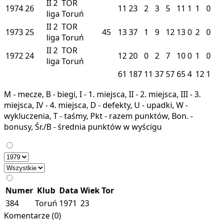
II
2
TOR
1974
26
11
23
2
3
5
11
1
1
0
liga
Toruń
II
2
TOR
1973
25
45
13
37
1
9
12
13
0
2
0
liga
Toruń
II
2
TOR
1972
24
12
20
0
2
7
10
0
1
0
liga
Toruń
61
187
11
37
57
65
4
12
1
M - mecze, B - biegi, I - 1. miejsca, II - 2. miejsca, III - 3.
miejsca, IV - 4. miejsca, D - defekty, U - upadki, W -
wykluczenia, T - taśmy, Pkt - razem punktów, Bon. -
bonusy, Śr./B - średnia punktów w wyścigu
Numer
Klub
Data
Wiek
Tor
384
Toruń
1971
23
Komentarze (0)