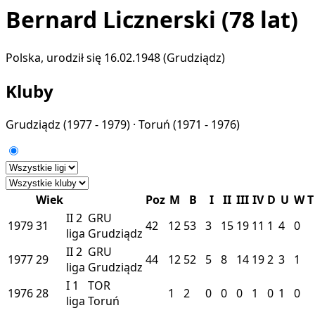
Bernard Licznerski
(78 lat)
Polska, urodził się 16.02.1948 (Grudziądz)
Kluby
Grudziądz
(1977 - 1979) ·
Toruń
(1971 - 1976)
Wiek
Poz
M
B
I
II
III
IV
D
U
W
T
II
2
GRU
1979
31
42
12
53
3
15
19
11
1
4
0
liga
Grudziądz
II
2
GRU
1977
29
44
12
52
5
8
14
19
2
3
1
liga
Grudziądz
I
1
TOR
1976
28
1
2
0
0
0
1
0
1
0
liga
Toruń